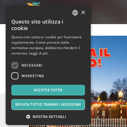
×
Questo sito utilizza i
ITALIAN
cookie
ENGLISH
Questo sito utilizza i cookie per funzionare
regolarmente. Come previsto dalla
SPANISH
normativa europea, dobbiamo chiederti il
consenso.
Leggi di più
NECESSARI
MARKETING
ACCETTA TUTTO
RIFIUTA TUTTO TRANNE I NECESSARI
MOSTRA DETTAGLI