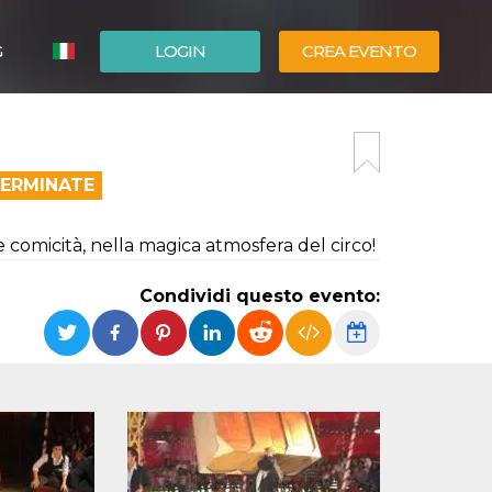
G
LOGIN
CREA EVENTO
ESPAÑOL
ENGLISH
TERMINATE
e comicità, nella magica atmosfera del circo!
Condividi questo evento: