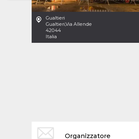
Necessari
Marketing
Gualtieri
I cookie strettamente necessari o tecnici sono
Gualtieri
,
Via Allende
indispensabili al funzionamento del sito. I
42044
servizi qui presenti non potranno funzionare
Italia
senza.
Provider /
Nome
Scadenza
Descrizione
Dominio
cf_clearance
1 anno
Clearance
Cloudflare,
Cookie from
Inc.
CloudFlare
.oooh.events
stores the proof
of challenge
passed. It is
used to no
longer issue a
captcha or
jschallenge
challenge if
present. It is
required to
reach origin
server.
wordpress_test_cookie
Sessione
Cookie di
Automattic
Organizzatore
Wordpress,
Inc.
verifica che il