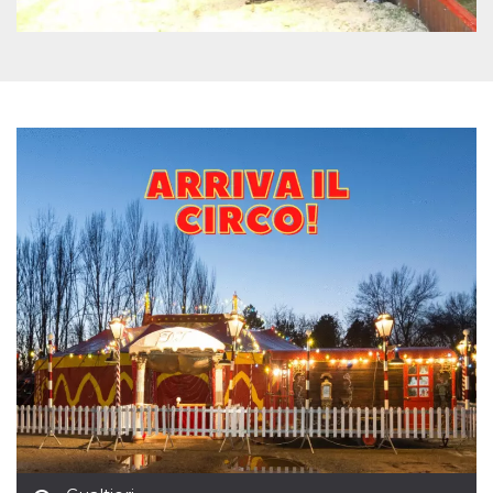
mese
viene
m.stripe.com
generalmente
utilizzato per le
prestazioni e
l'ottimizzazione
dei servizi di
elaborazione
dei pagamenti,
facilitando la
memorizzazione
dei contenuti
sul browser per
rendere le
pagine più
veloci.
CookieScriptConsent
4
Questo cookie
CookieScript
settimane
viene utilizzato
oooh.events
2 giorni
dal servizio
Cookie-
Script.com per
ricordare le
preferenze di
consenso sui
cookie dei
visitatori. È
necessario che il
banner dei
cookie di
Cookie-
Script.com
funzioni