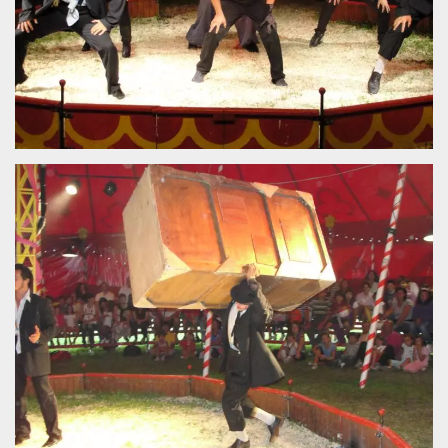
.oooh.events
browser accetti i
cookie.
PHPSESSID
Sessione
Cookie
PHP.net
generato da
oooh.events
applicazioni
basate sul
linguaggio PHP.
Si tratta di un
identificatore
generico
utilizzato per
mantenere le
variabili di
sessione utente.
Normalmente è
un numero
generato in
modo casuale, il
modo in cui
viene utilizzato
può essere
specifico per il
sito, ma un
buon esempio è
mantenere uno
stato di accesso
per un utente
tra le pagine.
m
1 anno 1
Questo cookie
Stripe