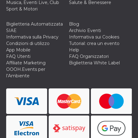
Musica, Eventi Live, Club
Salute & Benessere
cookie viene
anche trami
Sport & Motori
piace e altri
pulsanti e t
Facebook
Biglietteria Automatizzata
Blog
posizionati 
molti siti W
SIAE
Archivio Eventi
diversi.
Informativa sulla Privacy
Informativa sui Cookies
dpr
.facebook.com
1
permette di
Condizioni di utilizzo
Tutorial: crea un evento
settimana
controllare 
App Mobile
Help
funzione “S
su Facebook
FAQ Utenti
FAQ Organizzatori
pulsante “M
Affiliate Marketing
Biglietteria White Label
piace”, rac
le impostaz
OOOH.Events per
della lingua
l’Ambiente
permettono
condividere
pagina.
fr
3 mesi
Contiene la
Meta
combinazio
Platform Inc.
ID univoco 
.facebook.com
browser e
dell'utente,
utilizzata pe
pubblicità m
oo
5 anni
consente
Meta
all'utente di
Platform Inc.