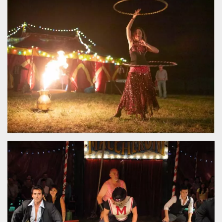
Necessari
Marketing
I cookie strettamente necessari o tecnici sono
indispensabili al funzionamento del sito. I
servizi qui presenti non potranno funzionare
senza.
Provider /
Nome
Scadenza
Descrizione
Dominio
cf_clearance
1 anno
Clearance
Cloudflare,
Cookie from
Inc.
CloudFlare
.oooh.events
stores the proof
of challenge
passed. It is
used to no
longer issue a
captcha or
jschallenge
challenge if
present. It is
required to
reach origin
server.
wordpress_test_cookie
Sessione
Cookie di
Automattic
Wordpress,
Inc.
verifica che il