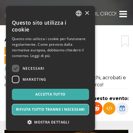
×
ARRIVA IL CIRCO!
Questo sito utilizza i
ITALIAN
cookie
ENGLISH
ARRIVA IL CIRCO!
Questo sito utilizza i cookie per funzionare
regolarmente. Come previsto dalla
SPANISH
normativa europea, dobbiamo chiederti il
21 OTTOBRE 2022 - 18:00
consenso.
Leggi di più
VENDITE ONLINE TERMINATE
NECESSARI
Musica, Eventi Live, Club
Uno spettacolo circense fra saltimbanchi, acrobati e
MARKETING
comicità, nella magica atmosfera del circo!
ACCETTA TUTTO
Condividi questo evento:
RIFIUTA TUTTO TRANNE I NECESSARI
MOSTRA DETTAGLI