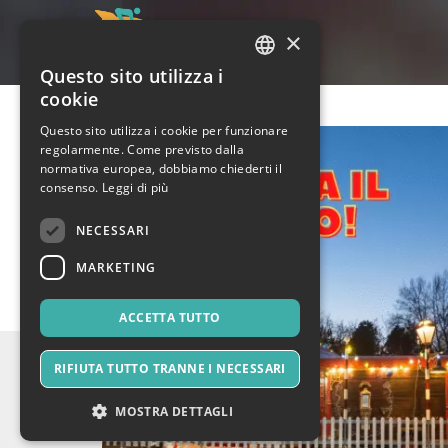
×
Questo sito utilizza i
ITALIAN
cookie
ENGLISH
Questo sito utilizza i cookie per funzionare
regolarmente. Come previsto dalla
SPANISH
normativa europea, dobbiamo chiederti il
consenso.
Leggi di più
NECESSARI
MARKETING
ACCETTA TUTTO
RIFIUTA TUTTO TRANNE I NECESSARI
MOSTRA DETTAGLI