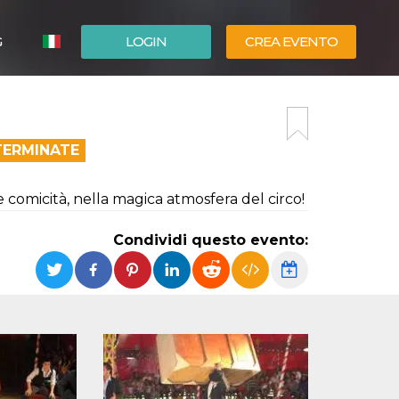
G
LOGIN
CREA EVENTO
ESPAÑOL
ENGLISH
TERMINATE
e comicità, nella magica atmosfera del circo!
Condividi questo evento: