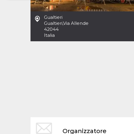
Necessari
Marketing
Gualtieri
I cookie strettamente necessari o tecnici sono
Gualtieri
,
Via Allende
indispensabili al funzionamento del sito. I
42044
servizi qui presenti non potranno funzionare
Italia
senza.
Provider /
Nome
Scadenza
Descrizione
Dominio
cf_clearance
1 anno
Clearance
Cloudflare,
Cookie from
Inc.
CloudFlare
.oooh.events
stores the proof
of challenge
passed. It is
used to no
longer issue a
captcha or
jschallenge
challenge if
present. It is
required to
reach origin
server.
wordpress_test_cookie
Sessione
Cookie di
Automattic
Organizzatore
Wordpress,
Inc.
verifica che il