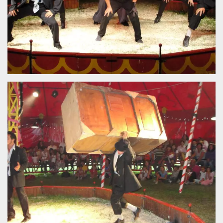
.oooh.events
browser accetti i
cookie.
PHPSESSID
Sessione
Cookie
PHP.net
generato da
oooh.events
applicazioni
basate sul
linguaggio PHP.
Si tratta di un
identificatore
generico
utilizzato per
mantenere le
variabili di
sessione utente.
Normalmente è
un numero
generato in
modo casuale, il
modo in cui
viene utilizzato
può essere
specifico per il
sito, ma un
buon esempio è
mantenere uno
stato di accesso
per un utente
tra le pagine.
m
1 anno 1
Questo cookie
Stripe