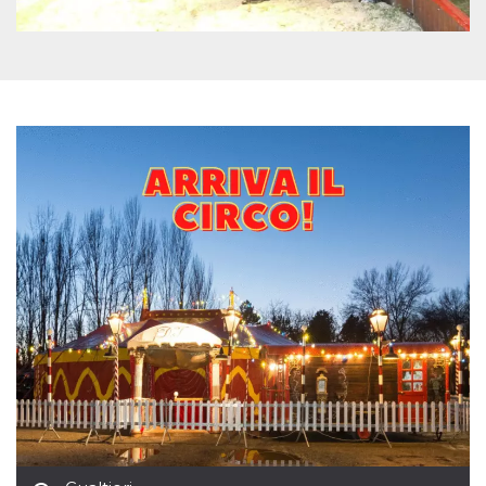
mese
viene
m.stripe.com
generalmente
utilizzato per le
prestazioni e
l'ottimizzazione
dei servizi di
elaborazione
dei pagamenti,
facilitando la
memorizzazione
dei contenuti
sul browser per
rendere le
pagine più
veloci.
CookieScriptConsent
4
Questo cookie
CookieScript
settimane
viene utilizzato
oooh.events
2 giorni
dal servizio
Cookie-
Script.com per
ricordare le
preferenze di
consenso sui
cookie dei
visitatori. È
necessario che il
banner dei
cookie di
Cookie-
Script.com
funzioni