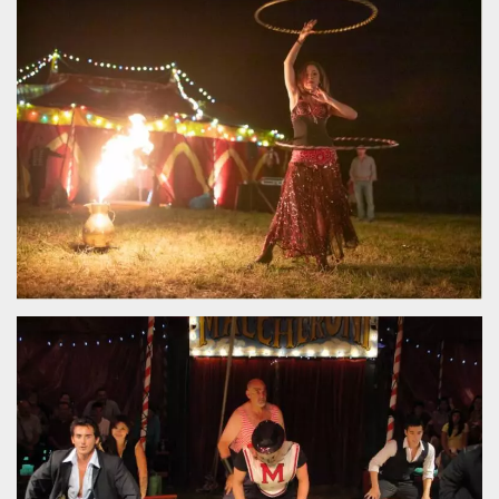
Necessari
Marketing
I cookie strettamente necessari o tecnici sono
indispensabili al funzionamento del sito. I
servizi qui presenti non potranno funzionare
senza.
Provider /
Nome
Scadenza
Descrizione
Dominio
cf_clearance
1 anno
Clearance
Cloudflare,
Cookie from
Inc.
CloudFlare
.oooh.events
stores the proof
of challenge
passed. It is
used to no
longer issue a
captcha or
jschallenge
challenge if
present. It is
required to
reach origin
server.
wordpress_test_cookie
Sessione
Cookie di
Automattic
Wordpress,
Inc.
verifica che il