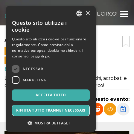
×
ARRIVA IL CIRCO!
Questo sito utilizza i
ITALIAN
cookie
ENGLISH
ARRIVA IL CIRCO!
Questo sito utilizza i cookie per funzionare
regolarmente. Come previsto dalla
SPANISH
normativa europea, dobbiamo chiederti il
24 OTTOBRE 2022 - 18:00
consenso.
Leggi di più
VENDITE ONLINE TERMINATE
NECESSARI
Musica, Eventi Live, Club
Uno spettacolo circense fra saltimbanchi, acrobati e
MARKETING
comicità, nella magica atmosfera del circo!
ACCETTA TUTTO
Condividi questo evento:
RIFIUTA TUTTO TRANNE I NECESSARI
MOSTRA DETTAGLI