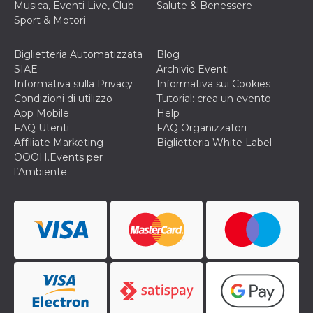
Musica, Eventi Live, Club
Salute & Benessere
cookie viene
anche trami
Sport & Motori
piace e altri
pulsanti e t
Facebook
Biglietteria Automatizzata
Blog
posizionati 
molti siti W
SIAE
Archivio Eventi
diversi.
Informativa sulla Privacy
Informativa sui Cookies
dpr
.facebook.com
1
permette di
Condizioni di utilizzo
Tutorial: crea un evento
settimana
controllare 
App Mobile
Help
funzione “S
su Facebook
FAQ Utenti
FAQ Organizzatori
pulsante “M
Affiliate Marketing
Biglietteria White Label
piace”, rac
le impostaz
OOOH.Events per
della lingua
l’Ambiente
permettono
condividere
pagina.
fr
3 mesi
Contiene la
Meta
combinazio
Platform Inc.
ID univoco 
.facebook.com
browser e
dell'utente,
utilizzata pe
pubblicità m
oo
5 anni
consente
Meta
all'utente di
Platform Inc.