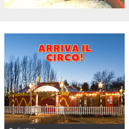
mese
viene
m.stripe.com
generalmente
utilizzato per le
prestazioni e
l'ottimizzazione
dei servizi di
elaborazione
dei pagamenti,
facilitando la
memorizzazione
dei contenuti
sul browser per
rendere le
pagine più
veloci.
CookieScriptConsent
4
Questo cookie
CookieScript
settimane
viene utilizzato
oooh.events
2 giorni
dal servizio
Cookie-
Script.com per
ricordare le
preferenze di
consenso sui
cookie dei
visitatori. È
necessario che il
banner dei
cookie di
Cookie-
Script.com
funzioni