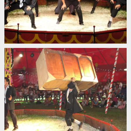
.oooh.events
browser accetti i
cookie.
PHPSESSID
Sessione
Cookie
PHP.net
generato da
oooh.events
applicazioni
basate sul
linguaggio PHP.
Si tratta di un
identificatore
generico
utilizzato per
mantenere le
variabili di
sessione utente.
Normalmente è
un numero
generato in
modo casuale, il
modo in cui
viene utilizzato
può essere
specifico per il
sito, ma un
buon esempio è
mantenere uno
stato di accesso
per un utente
tra le pagine.
m
1 anno 1
Questo cookie
Stripe