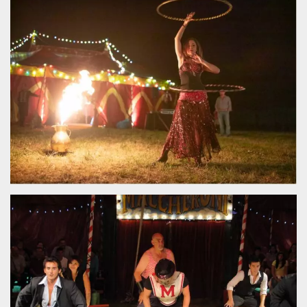
Necessari
Marketing
I cookie strettamente necessari o tecnici sono
indispensabili al funzionamento del sito. I
servizi qui presenti non potranno funzionare
senza.
Provider /
Nome
Scadenza
Descrizione
Dominio
cf_clearance
1 anno
Clearance
Cloudflare,
Cookie from
Inc.
CloudFlare
.oooh.events
stores the proof
of challenge
passed. It is
used to no
longer issue a
captcha or
jschallenge
challenge if
present. It is
required to
reach origin
server.
wordpress_test_cookie
Sessione
Cookie di
Automattic
Wordpress,
Inc.
verifica che il