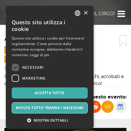
×
ARRIVA IL CIRCO!
Questo sito utilizza i
ITALIAN
cookie
ENGLISH
ARRIVA IL CIRCO!
Questo sito utilizza i cookie per funzionare
regolarmente. Come previsto dalla
SPANISH
normativa europea, dobbiamo chiederti il
28 OTTOBRE 2022 - 11:00
consenso.
Leggi di più
VENDITE ONLINE TERMINATE
NECESSARI
Musica, Eventi Live, Club
Uno spettacolo circense fra saltimbanchi, acrobati e
MARKETING
comicità, nella magica atmosfera del circo!
ACCETTA TUTTO
Condividi questo evento:
RIFIUTA TUTTO TRANNE I NECESSARI
MOSTRA DETTAGLI