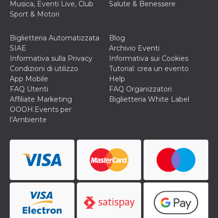
Musica, Eventi Live, Club
Salute & Benessere
cookie viene
anche trami
Sport & Motori
piace e altri
pulsanti e t
Facebook
Biglietteria Automatizzata
Blog
posizionati 
molti siti W
SIAE
Archivio Eventi
diversi.
Informativa sulla Privacy
Informativa sui Cookies
dpr
.facebook.com
1
permette di
Condizioni di utilizzo
Tutorial: crea un evento
settimana
controllare 
App Mobile
Help
funzione “S
su Facebook
FAQ Utenti
FAQ Organizzatori
pulsante “M
Affiliate Marketing
Biglietteria White Label
piace”, rac
le impostaz
OOOH.Events per
della lingua
l’Ambiente
permettono
condividere
pagina.
fr
3 mesi
Contiene la
Meta
combinazio
Platform Inc.
ID univoco 
.facebook.com
browser e
dell'utente,
utilizzata pe
pubblicità m
oo
5 anni
consente
Meta
all'utente di
Platform Inc.