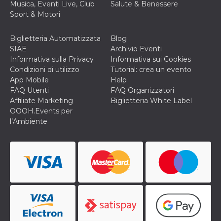
Musica, Eventi Live, Club
Salute & Benessere
cookie viene
anche trami
Sport & Motori
piace e altri
pulsanti e t
Facebook
Biglietteria Automatizzata
Blog
posizionati 
molti siti W
SIAE
Archivio Eventi
diversi.
Informativa sulla Privacy
Informativa sui Cookies
dpr
.facebook.com
1
permette di
Condizioni di utilizzo
Tutorial: crea un evento
settimana
controllare 
App Mobile
Help
funzione “S
su Facebook
FAQ Utenti
FAQ Organizzatori
pulsante “M
Affiliate Marketing
Biglietteria White Label
piace”, rac
le impostaz
OOOH.Events per
della lingua
l’Ambiente
permettono
condividere
pagina.
fr
3 mesi
Contiene la
Meta
combinazio
Platform Inc.
ID univoco 
.facebook.com
browser e
dell'utente,
utilizzata pe
pubblicità m
oo
5 anni
consente
Meta
all'utente di
Platform Inc.