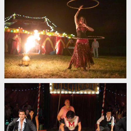
Necessari
Marketing
I cookie strettamente necessari o tecnici sono
indispensabili al funzionamento del sito. I
servizi qui presenti non potranno funzionare
senza.
Provider /
Nome
Scadenza
Descrizione
Dominio
cf_clearance
1 anno
Clearance
Cloudflare,
Cookie from
Inc.
CloudFlare
.oooh.events
stores the proof
of challenge
passed. It is
used to no
longer issue a
captcha or
jschallenge
challenge if
present. It is
required to
reach origin
server.
wordpress_test_cookie
Sessione
Cookie di
Automattic
Wordpress,
Inc.
verifica che il