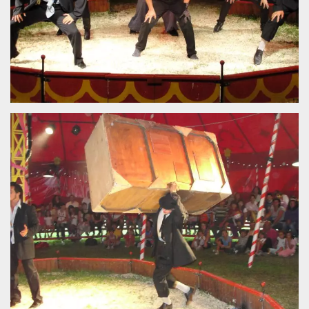
.oooh.events
browser accetti i
cookie.
PHPSESSID
Sessione
Cookie
PHP.net
generato da
oooh.events
applicazioni
basate sul
linguaggio PHP.
Si tratta di un
identificatore
generico
utilizzato per
mantenere le
variabili di
sessione utente.
Normalmente è
un numero
generato in
modo casuale, il
modo in cui
viene utilizzato
può essere
specifico per il
sito, ma un
buon esempio è
mantenere uno
stato di accesso
per un utente
tra le pagine.
m
1 anno 1
Questo cookie
Stripe