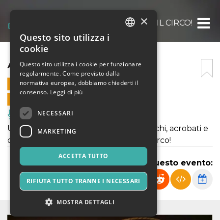
×
ARRIVA IL CIRCO!
Questo sito utilizza i
ITALIAN
cookie
ENGLISH
ARRIVA IL CIRCO!
Questo sito utilizza i cookie per funzionare
regolarmente. Come previsto dalla
SPANISH
normativa europea, dobbiamo chiederti il
15 OTTOBRE 2022 - 20:00
consenso.
Leggi di più
VENDITE ONLINE TERMINATE
NECESSARI
Musica, Eventi Live, Club
Uno spettacolo circense fra saltimbanchi, acrobati e
MARKETING
comicità, nella magica atmosfera del circo!
ACCETTA TUTTO
Condividi questo evento:
RIFIUTA TUTTO TRANNE I NECESSARI
MOSTRA DETTAGLI