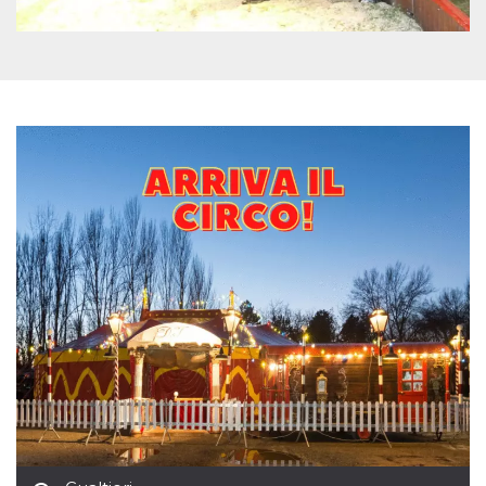
mese
viene
m.stripe.com
generalmente
utilizzato per le
prestazioni e
l'ottimizzazione
dei servizi di
elaborazione
dei pagamenti,
facilitando la
memorizzazione
dei contenuti
sul browser per
rendere le
pagine più
veloci.
CookieScriptConsent
4
Questo cookie
CookieScript
settimane
viene utilizzato
oooh.events
2 giorni
dal servizio
Cookie-
Script.com per
ricordare le
preferenze di
consenso sui
cookie dei
visitatori. È
necessario che il
banner dei
cookie di
Cookie-
Script.com
funzioni