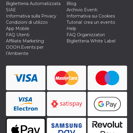
Biglietteria Automatizzata
Blog
o persistent
30 giorni
SIAE
Archivio Eventi
Informativa sulla Privacy
Informativa sui Cookies
datr
2 anni
Questo coo
Meta
identifica il
Platform Inc.
Condizioni di utilizzo
Tutorial: crea un evento
browser che
.facebook.com
App Mobile
Help
connette a
Facebook. 
FAQ Utenti
FAQ Organizzatori
direttament
Affiliate Marketing
Biglietteria White Label
legato alla 
Facebook
OOOH.Events per
dell'utente.
l’Ambiente
Facebook s
che viene
utilizzato p
aiutare con 
sicurezza e a
di accesso
sospette, in
particolare p
rilevamento
bot che ten
di accedere 
servizio. F
afferma anc
il profilo
comportame
associato a
ciascun coo
datr viene
eliminato d
giorni. Que