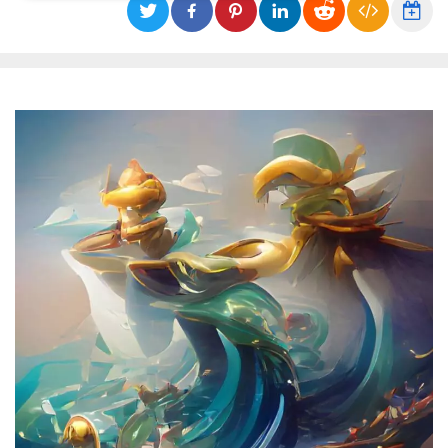
Necessari
Marketing
I cookie strettamente necessari o tecnici sono
indispensabili al funzionamento del sito. I
servizi qui presenti non potranno funzionare
senza.
Provider /
Nome
Scadenza
Descrizione
Dominio
cf_clearance
1 anno
Clearance
Cloudflare,
Cookie from
Inc.
CloudFlare
.oooh.events
stores the proof
of challenge
passed. It is
used to no
longer issue a
captcha or
jschallenge
challenge if
present. It is
required to
reach origin
server.
wordpress_test_cookie
Sessione
Cookie di
Automattic
Wordpress,
Inc.
verifica che il