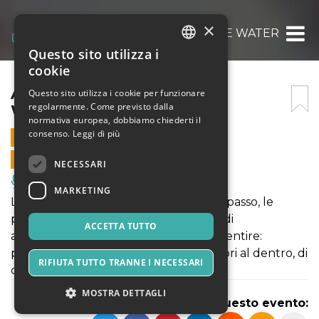
×
ARRIVANO GLI DEI: IN THE WATER
Questo sito utilizza i
ITALIAN
cookie
ENGLISH
ARRIVANO GLI DEI: IN THE
Questo sito utilizza i cookie per funzionare
regolarmente. Come previsto dalla
WATER
SPANISH
normativa europea, dobbiamo chiederti il
consenso.
Leggi di più
10 NOVEMBRE 2022 - 17:30
VENDITE ONLINE TERMINATE
NECESSARI
Musica, Eventi Live, Club
MARKETING
La sospensione che precede il grande passo, le
prove di un sì, i tentennamenti prima di
ACCETTA TUTTO
abbandonarsi al flusso misterioso del sentire:
performance-concerto-viaggio dal fuori al dentro, di
RIFIUTA TUTTO TRANNE I NECESSARI
due sposi ed un cerimoniere.
MOSTRA DETTAGLI
Condividi questo evento: