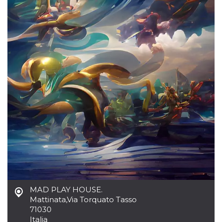
.oooh.events
browser accetti i
cookie.
PHPSESSID
Sessione
Cookie
PHP.net
generato da
oooh.events
applicazioni
basate sul
linguaggio PHP.
Si tratta di un
identificatore
generico
utilizzato per
mantenere le
variabili di
sessione utente.
Normalmente è
un numero
generato in
modo casuale, il
modo in cui
viene utilizzato
può essere
specifico per il
sito, ma un
buon esempio è
mantenere uno
stato di accesso
MAD PLAY HOUSE.
per un utente
Mattinata
,
Via Torquato Tasso
tra le pagine.
71030
m
1 anno 1
Questo cookie
Stripe
Italia