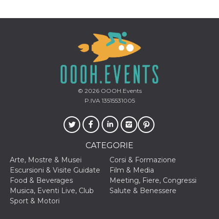
correttamente.
Storage declaration
Storage
Nome
Descrizione
type
fbssls_314278995690155
Session
storage
wpEmojiSettingsSupports
Session
storage
© 2026
OOOH.Events
cn_uc__
Local
P.IVA 13515531005
storage
CATEGORIE
Arte, Mostre & Musei
Corsi & Formazione
Escursioni & Visite Guidate
Film & Media
Food & Beverages
Meeting, Fiere, Congressi
Provider /
Nome
Scadenza
Descrizione
Dominio
Musica, Eventi Live, Club
Salute & Benessere
Sport & Motori
c_user
4
Cookie di a
Meta
settimane
utente. Può
Platform Inc.
2 giorni
essere di se
.facebook.com