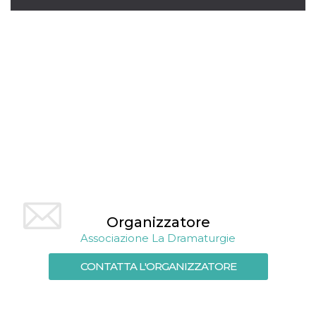
mese
viene
m.stripe.com
generalmente
utilizzato per le
prestazioni e
l'ottimizzazione
dei servizi di
elaborazione
dei pagamenti,
facilitando la
memorizzazione
dei contenuti
sul browser per
rendere le
pagine più
veloci.
CookieScriptConsent
4
Questo cookie
CookieScript
settimane
viene utilizzato
oooh.events
2 giorni
dal servizio
Cookie-
Script.com per
ricordare le
preferenze di
Organizzatore
consenso sui
Associazione La Dramaturgie
cookie dei
visitatori. È
necessario che il
CONTATTA L'ORGANIZZATORE
banner dei
cookie di
Cookie-
Script.com
funzioni