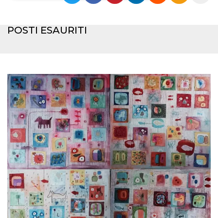
Necessari
Marketing
POSTI ESAURITI
I cookie strettamente necessari o tecnici sono
indispensabili al funzionamento del sito. I
servizi qui presenti non potranno funzionare
senza.
Provider /
Nome
Scadenza
Descrizione
Dominio
cf_clearance
1 anno
Clearance
Cloudflare,
Cookie from
Inc.
CloudFlare
.oooh.events
stores the proof
of challenge
passed. It is
used to no
longer issue a
captcha or
jschallenge
challenge if
present. It is
required to
reach origin
server.
wordpress_test_cookie
Sessione
Cookie di
Automattic
Wordpress,
Inc.
verifica che il