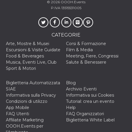
correttamente.
© 2026
OOOH.Events
P.IVA 13515531005
Storage declaration
Storage
Nome
Descrizione
type
fbssls_314278995690155
Session
CATEGORIE
storage
Arte, Mostre & Musei
Corsi & Formazione
wpEmojiSettingsSupports
Session
Escursioni & Visite Guidate
Film & Media
storage
Food & Beverages
Meeting, Fiere, Congressi
cn_uc__
Local
Musica, Eventi Live, Club
Salute & Benessere
storage
Sport & Motori
Biglietteria Automatizzata
Blog
SIAE
Archivio Eventi
Informativa sulla Privacy
Informativa sui Cookies
Condizioni di utilizzo
Tutorial: crea un evento
App Mobile
Help
Provider /
Nome
Scadenza
Descrizione
FAQ Utenti
FAQ Organizzatori
Dominio
Affiliate Marketing
Biglietteria White Label
c_user
4
Cookie di a
Meta
OOOH.Events per
settimane
utente. Può
Platform Inc.
2 giorni
essere di se
.facebook.com