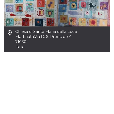
.oooh.events
browser accetti i
cookie.
PHPSESSID
Sessione
Cookie
PHP.net
generato da
oooh.events
applicazioni
basate sul
linguaggio PHP.
Chiesa di Santa Maria della Luce
Si tratta di un
identificatore
Mattinata
,
Via D. S. Prencipe 4
generico
71030
utilizzato per
Italia
mantenere le
variabili di
sessione utente.
Normalmente è
un numero
generato in
modo casuale, il
modo in cui
viene utilizzato
può essere
specifico per il
sito, ma un
buon esempio è
mantenere uno
stato di accesso
per un utente
tra le pagine.
m
1 anno 1
Questo cookie
Stripe