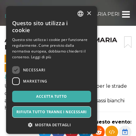
×
ARRIVANO GLI DEI: LOCAMARIA PERFORM
Questo sito utilizza i
ITALIAN
cookie
ENGLISH
ARRIVANO GLI DEI: LOCAMARIA
Questo sito utilizza i cookie per funzionare
regolarmente. Come previsto dalla
PERFORMANCE 3
SPANISH
normativa europea, dobbiamo chiederti il
consenso.
Leggi di più
1 OTTOBRE 2022 - 20:45
VENDITE ONLINE TERMINATE
NECESSARI
Musica, Eventi Live, Club
MARKETING
Un inspiegabile personaggio, staziona per le strade
di Mattinata, esplorando questo luogo
ACCETTA TUTTO
attraverso le rivelazioni che gli antichi sassi bianchi
hanno appreso dal mare.
RIFIUTA TUTTO TRANNE I NECESSARI
Condividi questo evento:
MOSTRA DETTAGLI