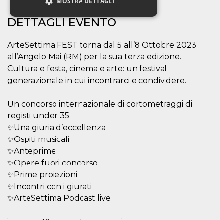
MOSTRA DETTAGLI
DETTAGLI EVENTO
Necessari
Marketing
ArteSettima FEST torna dal 5 all’8 Ottobre 2023
Non classificati
all’Angelo Mai (RM) per la sua terza edizione.
Cultura e festa, cinema e arte: un festival
I cookie strettamente necessari o tecnici sono
indispensabili al funzionamento del sito. I
generazionale in cui incontrarci e condividere.
servizi qui presenti non potranno funzionare
senza.
Un concorso internazionale di cortometraggi di
Provider /
Nome
Scadenza
Descrizione
registi under 35
Dominio
✨Una giuria d’eccellenza
cf_clearance
1 anno
Clearance
Cloudflare,
Cookie from
Inc.
✨Ospiti musicali
CloudFlare
.oooh.events
✨Anteprime
stores the proof
of challenge
✨Opere fuori concorso
passed. It is
used to no
✨Prime proiezioni
longer issue a
captcha or
✨Incontri con i giurati
jschallenge
✨ArteSettima Podcast live
challenge if
present. It is
required to
reach origin