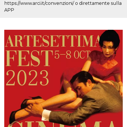
https://www.arci.it/convenzioni/ o direttamente sulla
per un utente
tra le pagine.
APP
CookieScriptConsent
4
Questo cookie
CookieScript
settimane
viene utilizzato
oooh.events
2 giorni
dal servizio
Cookie-
Script.com per
ricordare le
preferenze di
consenso sui
cookie dei
visitatori. È
necessario che il
banner dei
cookie di
Cookie-
Script.com
funzioni
correttamente.
m
1 anno 1
Questo cookie
Stripe
mese
viene
m.stripe.com
generalmente
utilizzato per le
prestazioni e
l'ottimizzazione
dei servizi di
elaborazione
dei pagamenti,
facilitando la