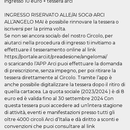
ingresso 10 euro + tessera arci
server.
wordpress_test_cookie
Sessione
Cookie di
Automattic
INGRESSO RISERVATO ALLE/AI SOCƏ ARCI
Wordpress,
Inc.
verifica che il
.oooh.events
ALL’ANGELO MAI è possibile rinnovare la tessera o
browser accetti i
cookie.
iscriversi per la prima volta.
Se non sei ancora socia/o del nostro Circolo, per
PHPSESSID
Sessione
Cookie
PHP.net
generato da
oooh.events
aiutarci nella procedura di ingresso ti invitiamo a
applicazioni
basate sul
effettuare il tesseramento online al link
linguaggio PHP.
https://portale.arci.it/preadesione/angelomai/
Si tratta di un
identificatore
o scaricando l’APP Arci puoi effettuare la domanda
generico
utilizzato per
di preiscrizione, senza impegno, per poi ritirare la
mantenere le
tessera direttamente al Circolo. Tramite l’app è
variabili di
sessione utente.
anche possibile digitalizzare la tessera dopo il ritiro di
Normalmente è
un numero
quella cartacea. La quota sociale (2023/2024 ) è di 8
generato in
modo casuale, il
euro ed è valida fino al 30 settembre 2024 Con
modo in cui
questa tessera puoi accedere ad un’intera stagione
viene utilizzato
può essere
di attività, eventi e manifestazioni presso tutti gli
specifico per il
sito, ma un
oltre 4000 circoli Arci d’Italia e dà diritto a sconti e
buon esempio è
convenzioni che puoi consultare al link
mantenere uno
stato di accesso