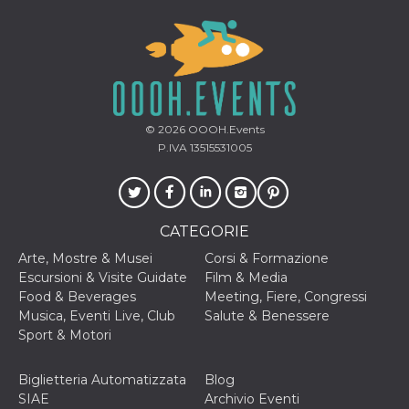
ciascun coo
datr viene
eliminato d
giorni. Que
cookie viene
anche trami
piace e altri
pulsanti e t
Facebook
posizionati 
© 2026
OOOH.Events
molti siti W
P.IVA 13515531005
diversi.
dpr
.facebook.com
1
permette di
settimana
controllare 
funzione “S
su Facebook
pulsante “M
CATEGORIE
piace”, rac
le impostaz
Arte, Mostre & Musei
Corsi & Formazione
della lingua
Escursioni & Visite Guidate
Film & Media
permettono
condividere
Food & Beverages
Meeting, Fiere, Congressi
pagina.
Musica, Eventi Live, Club
Salute & Benessere
fr
2 mesi 4
Contiene la
Meta
Sport & Motori
settimane
combinazio
Platform Inc.
ID univoco 
.facebook.com
browser e
Biglietteria Automatizzata
Blog
dell'utente,
utilizzata pe
SIAE
Archivio Eventi
pubblicità m