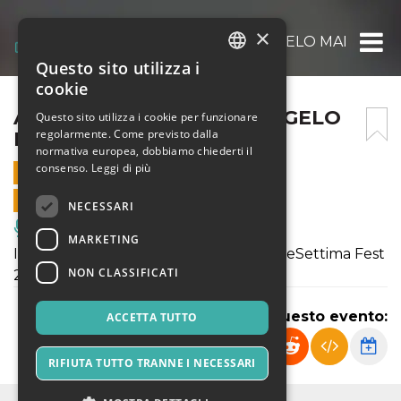
×
ARTESETTIMA FEST @ ANGELO MAI DAY 1
Questo sito utilizza i
ITALIAN
cookie
ENGLISH
ARTESETTIMA FEST @ ANGELO
Questo sito utilizza i cookie per funzionare
regolarmente. Come previsto dalla
MAI DAY 1
SPANISH
normativa europea, dobbiamo chiederti il
consenso.
Leggi di più
5 OTTOBRE 2023 - 17:30
VENDITE ONLINE TERMINATE
NECESSARI
Musica, Eventi Live, Club
MARKETING
Inizia ufficialmente questo viaggio: ArteSettima Fest
NON CLASSIFICATI
2023
Condividi questo evento:
ACCETTA TUTTO
RIFIUTA TUTTO TRANNE I NECESSARI