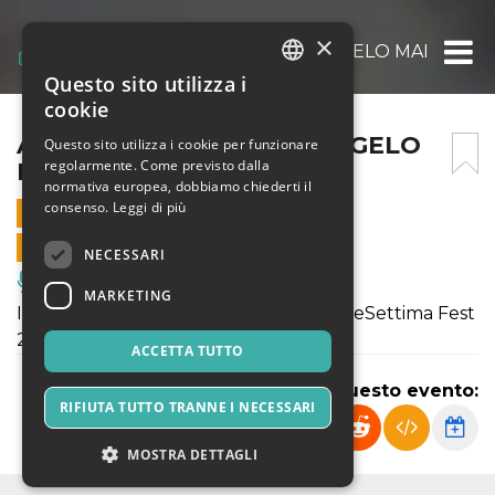
×
ARTESETTIMA FEST @ ANGELO MAI DAY 3
Questo sito utilizza i
ITALIAN
cookie
ENGLISH
ARTESETTIMA FEST @ ANGELO
Questo sito utilizza i cookie per funzionare
regolarmente. Come previsto dalla
MAI DAY 3
SPANISH
normativa europea, dobbiamo chiederti il
consenso.
Leggi di più
7 OTTOBRE 2023 - 17:30
VENDITE ONLINE TERMINATE
NECESSARI
Musica, Eventi Live, Club
MARKETING
Inizia ufficialmente questo viaggio: ArteSettima Fest
2023
ACCETTA TUTTO
Condividi questo evento:
RIFIUTA TUTTO TRANNE I NECESSARI
MOSTRA DETTAGLI