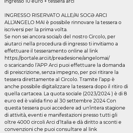
ingresso 10 euro + tessera arci
.oooh.events
browser accetti i
cookie.
INGRESSO RISERVATO ALLE/AI SOCƏ ARCI
PHPSESSID
Sessione
Cookie
PHP.net
generato da
oooh.events
ALL’ANGELO MAI è possibile rinnovare la tessera o
applicazioni
iscriversi per la prima volta.
basate sul
linguaggio PHP.
Se non sei ancora socia/o del nostro Circolo, per
Si tratta di un
identificatore
aiutarci nella procedura di ingresso ti invitiamo a
generico
utilizzato per
effettuare il tesseramento online al link
mantenere le
https://portale.arci.it/preadesione/angelomai/
variabili di
sessione utente.
o scaricando l’APP Arci puoi effettuare la domanda
Normalmente è
un numero
di preiscrizione, senza impegno, per poi ritirare la
generato in
tessera direttamente al Circolo. Tramite l’app è
modo casuale, il
modo in cui
anche possibile digitalizzare la tessera dopo il ritiro di
viene utilizzato
può essere
quella cartacea. La quota sociale (2023/2024 ) è di 8
specifico per il
sito, ma un
euro ed è valida fino al 30 settembre 2024 Con
buon esempio è
questa tessera puoi accedere ad un’intera stagione
mantenere uno
stato di accesso
di attività, eventi e manifestazioni presso tutti gli
per un utente
tra le pagine.
oltre 4000 circoli Arci d’Italia e dà diritto a sconti e
convenzioni che puoi consultare al link
m
1 anno 1
Questo cookie
Stripe