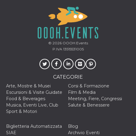
cookie viene
anche trami
piace e altri
pulsanti e t
Facebook
posizionati 
molti siti W
diversi.
dpr
.facebook.com
1
permette di
© 2026
OOOH.Events
settimana
controllare 
P.IVA 13515531005
funzione “S
su Facebook
pulsante “M
piace”, rac
le impostaz
della lingua
permettono
CATEGORIE
condividere
pagina.
Arte, Mostre & Musei
Corsi & Formazione
Escursioni & Visite Guidate
Film & Media
fr
3 mesi
Contiene la
Meta
combinazio
Food & Beverages
Meeting, Fiere, Congressi
Platform Inc.
ID univoco 
.facebook.com
Musica, Eventi Live, Club
Salute & Benessere
browser e
dell'utente,
Sport & Motori
utilizzata pe
pubblicità m
Biglietteria Automatizzata
Blog
oo
5 anni
consente
Meta
all'utente di
SIAE
Archivio Eventi
Platform Inc.