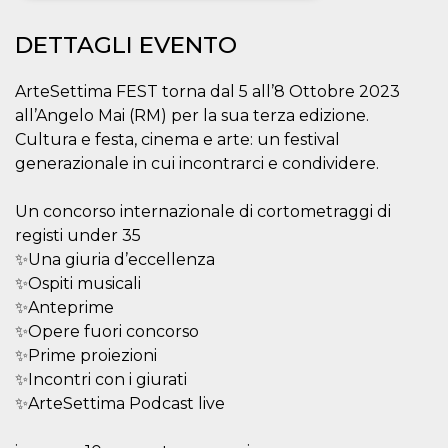
Necessari
Marketing
DETTAGLI EVENTO
I cookie strettamente necessari o tecnici sono
indispensabili al funzionamento del sito. I
ArteSettima FEST torna dal 5 all’8 Ottobre 2023
servizi qui presenti non potranno funzionare
all’Angelo Mai (RM) per la sua terza edizione.
senza.
Cultura e festa, cinema e arte: un festival
Provider /
Nome
Scadenza
Descrizione
generazionale in cui incontrarci e condividere.
Dominio
cf_clearance
1 anno
Clearance
Cloudflare,
Cookie from
Un concorso internazionale di cortometraggi di
Inc.
CloudFlare
.oooh.events
registi under 35
stores the proof
of challenge
✨Una giuria d’eccellenza
passed. It is
used to no
✨Ospiti musicali
longer issue a
✨Anteprime
captcha or
jschallenge
✨Opere fuori concorso
challenge if
present. It is
✨Prime proiezioni
required to
reach origin
✨Incontri con i giurati
server.
✨ArteSettima Podcast live
wordpress_test_cookie
Sessione
Cookie di
Automattic
Wordpress,
Inc.
verifica che il