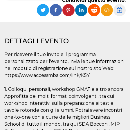
Condividi questo evento:
Necessari
Marketing
I cookie strettamente necessari o tecnici sono
indispensabili al funzionamento del sito. I
servizi qui presenti non potranno funzionare
senza.
DETTAGLI EVENTO
Provider /
Nome
Scadenza
Descrizione
Dominio
Per ricevere il tuo invito e il programma
cf_clearance
1 anno
Clearance
Cloudflare,
Cookie from
personalizzato per l'evento, invia le tue informazioni
Inc.
CloudFlare
.oooh.events
nel modulo di registrazione sul nostro sito Web:
stores the proof
of challenge
https://www.accessmba.com/link/K5Y
passed. It is
used to no
longer issue a
1. Colloqui personali, workshop GMAT e altro ancora
captcha or
jschallenge
Approfitta dei molti formati coinvolgenti, tra cui
challenge if
present. It is
workshop interattivi sulla preparazione ai test e
required to
reach origin
tavole rotonde con gli alumni. Potrai avere incontri
server.
one-to-one con alcune delle migliori Business
wordpress_test_cookie
Sessione
Cookie di
Automattic
School di tutto il mondo, tra qui SDA Bocconi, MIP
Wordpress,
Inc.
verifica che il