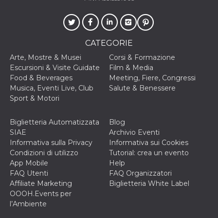
privacy,
garantendo 
loro prefer
siano onora
nelle sessio
future.
CATEGORIE
__Secure-ROLLOUT_TOKEN
.youtube.com
5 mesi 4
Utilizzato d
Arte, Mostre & Musei
Corsi & Formazione
settimane
YouTube pe
gestire
Escursioni & Visite Guidate
Film & Media
l'implement
Food & Beverages
Meeting, Fiere, Congressi
e la
sperimenta
Musica, Eventi Live, Club
Salute & Benessere
delle funzio
Sport & Motori
Aiuta Googl
controllare 
nuove
funzionalità
Biglietteria Automatizzata
Blog
modifiche
SIAE
Archivio Eventi
dell'interfac
vengono mo
Informativa sulla Privacy
Informativa sui Cookies
agli utenti
Condizioni di utilizzo
Tutorial: crea un evento
nell'ambito 
e
App Mobile
Help
implementa
FAQ Utenti
FAQ Organizzatori
graduali,
garantendo
Affiliate Marketing
Biglietteria White Label
un'esperien
OOOH.Events per
coerente pe
determinat
l’Ambiente
utente dura
esperiment