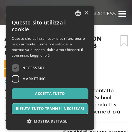
×
ASSICURATI IL FUTURO CON ACCESS MBA. 
Questo sito utilizza i
ITALIAN
cookie
ENGLISH
ASSICURATI IL FUTURO CON
Questo sito utilizza i cookie per funzionare
regolarmente. Come previsto dalla
ACCESS MBA. MILANO, IL 3
SPANISH
normativa europea, dobbiamo chiederti il
OTTOBRE
consenso.
Leggi di più
3 OTTOBRE 2022 - 16:30
NECESSARI
VENDITE ONLINE TERMINATE
MARKETING
Meeting, Fiere, Congressi
Access MBA educa, abbina e mette in contatto
ACCETTA TUTTO
potenziali candidati MBA con Business School
accreditate e di alto livello di tutto il mondo. Il 3
RIFIUTA TUTTO TRANNE I NECESSARI
ottobre avrai l'occasione ideale per saperne di più
sugli MBA più riconosciuti al mondo.
MOSTRA DETTAGLI