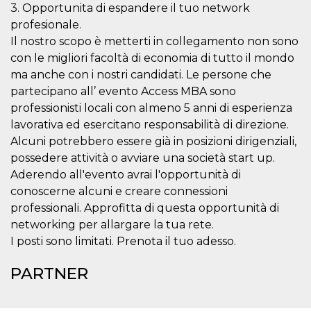
mese
viene
m.stripe.com
3. Opportunita di espandere il tuo network
generalmente
utilizzato per le
profesionale.
prestazioni e
Il nostro scopo è metterti in collegamento non sono
l'ottimizzazione
dei servizi di
con le migliori facoltà di economia di tutto il mondo
elaborazione
dei pagamenti,
ma anche con i nostri candidati. Le persone che
facilitando la
memorizzazione
partecipano all’ evento Access MBA sono
dei contenuti
professionisti locali con almeno 5 anni di esperienza
sul browser per
rendere le
lavorativa ed esercitano responsabilità di direzione.
pagine più
veloci.
Alcuni potrebbero essere già in posizioni dirigenziali,
possedere attività o avviare una società start up.
CookieScriptConsent
4
Questo cookie
CookieScript
settimane
viene utilizzato
oooh.events
Aderendo all'evento avrai l'opportunità di
2 giorni
dal servizio
Cookie-
conoscerne alcuni e creare connessioni
Script.com per
ricordare le
professionali. Approfitta di questa opportunità di
preferenze di
networking per allargare la tua rete.
consenso sui
cookie dei
I posti sono limitati. Prenota il tuo adesso.
visitatori. È
necessario che il
banner dei
PARTNER
cookie di
Cookie-
Script.com
funzioni