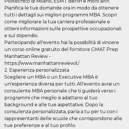
Politecnico di Milano, ESMT Berlin e molti altri.
.oooh.events
browser accetti i
Pianifica le tue domande ora in modo da ottenere
cookie.
tutti i dettagli sui migliori programmi MBA. Scopri
PHPSESSID
Sessione
Cookie
PHP.net
generato da
oooh.events
come migliorare la tua carriera professionale e
applicazioni
ottieni informazioni sulle prospettive occupazionali
basate sul
linguaggio PHP.
e sul stipendio.
Si tratta di un
identificatore
Partecipando all'evento hai la possibilità di vincere
generico
utilizzato per
un corso online gratuito del fornitore GMAT Prep
mantenere le
Manhattan Review -
variabili di
sessione utente.
https://www.manhattanreview.it/
Normalmente è
un numero
2. Esperienza personalizzata
generato in
Scegliere un MBA o un Executive MBA è
modo casuale, il
modo in cui
un'esperienza diversa per tutti. All'evento avrai un
viene utilizzato
può essere
consulente MBA personale che ti guiderà verso i
specifico per il
sito, ma un
programmi che meglio si adattano al tuo
buon esempio è
background e alle tue aspettative. Dopo la
mantenere uno
stato di accesso
consulenza personalizzata, parla a tu per tu con i
per un utente
tra le pagine.
rappresentanti delle scuole che corrispondono alle
tue preferenze e al tuo profilo.
m
1 anno 1
Questo cookie
Stripe