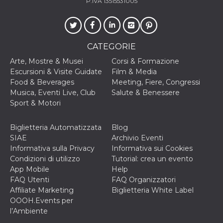
P.IVA 13515531005
cookie viene
anche trami
piace e altri
pulsanti e t
Facebook
posizionati 
CATEGORIE
molti siti W
diversi.
Arte, Mostre & Musei
Corsi & Formazione
dpr
.facebook.com
1
permette di
Escursioni & Visite Guidate
Film & Media
settimana
controllare 
Food & Beverages
Meeting, Fiere, Congressi
funzione “S
su Facebook
Musica, Eventi Live, Club
Salute & Benessere
pulsante “M
Sport & Motori
piace”, rac
le impostaz
della lingua
permettono
Biglietteria Automatizzata
Blog
condividere
SIAE
Archivio Eventi
pagina.
Informativa sulla Privacy
Informativa sui Cookies
fr
3 mesi
Contiene la
Meta
Condizioni di utilizzo
Tutorial: crea un evento
combinazio
Platform Inc.
ID univoco 
.facebook.com
App Mobile
Help
browser e
FAQ Utenti
FAQ Organizzatori
dell'utente,
utilizzata pe
Affiliate Marketing
Biglietteria White Label
pubblicità m
OOOH.Events per
oo
5 anni
consente
Meta
l’Ambiente
all'utente di
Platform Inc.