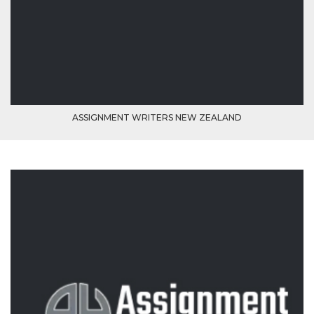
mese
viene
m.stripe.com
generalmente
utilizzato per le
prestazioni e
l'ottimizzazione
dei servizi di
elaborazione
dei pagamenti,
facilitando la
memorizzazione
dei contenuti
sul browser per
ASSIGNMENT WRITERS NEW ZEALAND
rendere le
pagine più
veloci.
CookieScriptConsent
4
Questo cookie
CookieScript
settimane
viene utilizzato
oooh.events
2 giorni
dal servizio
Cookie-
Script.com per
ricordare le
preferenze di
consenso sui
cookie dei
visitatori. È
necessario che il
banner dei
cookie di
Cookie-
Script.com
funzioni