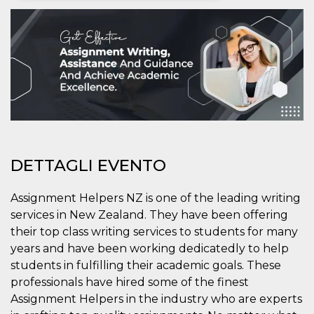
Necessari
Marketing
I cookie strettamente necessari o tecnici sono
indispensabili al funzionamento del sito. I
servizi qui presenti non potranno funzionare
senza.
Provider /
Nome
Scadenza
Descrizione
Dominio
cf_clearance
1 anno
Clearance
Cloudflare,
Cookie from
Inc.
CloudFlare
.oooh.events
DETTAGLI EVENTO
stores the proof
of challenge
passed. It is
used to no
Assignment Helpers NZ is one of the leading writing
longer issue a
services in New Zealand. They have been offering
captcha or
jschallenge
their top class writing services to students for many
challenge if
present. It is
years and have been working dedicatedly to help
required to
reach origin
students in fulfilling their academic goals. These
server.
professionals have hired some of the finest
wordpress_test_cookie
Sessione
Cookie di
Automattic
Assignment Helpers in the industry who are experts
Wordpress,
Inc.
verifica che il