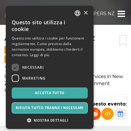
×
ASSIGNMENT HELPERS NZ
Questo sito utilizza i
ITALIAN
cookie
ENGLISH
ASSIGNMENT HELPERS NZ
Questo sito utilizza i cookie per funzionare
regolarmente. Come previsto dalla
SPANISH
normativa europea, dobbiamo chiederti il
21 FEBBRAIO 2025 - 07:15
consenso.
Leggi di più
VENDITE ONLINE TERMINATE
NECESSARI
Corsi & Formazione
One of the most prominent writing services in New
MARKETING
Zealand for assignment writing is Assignment
Helpers NZ.
ACCETTA TUTTO
Condividi questo evento:
RIFIUTA TUTTO TRANNE I NECESSARI
MOSTRA DETTAGLI