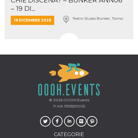
CHIE’DISCENA? – BUNKER ANN06
– 19 DI...
Teatro Studio Bunker, Torino
19 DICEMBRE 2026
© 2026
OOOH.Events
P.IVA 13515531005
CATEGORIE