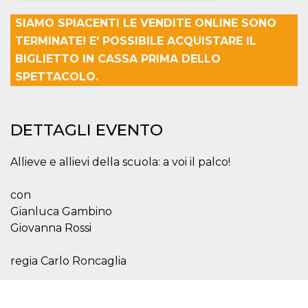
SIAMO SPIACENTI LE VENDITE ONLINE SONO
Necessari
Marketing
TERMINATE! E' POSSIBILE ACQUISTARE IL
I cookie strettamente necessari o tecnici sono
BIGLIETTO IN CASSA PRIMA DELLO
indispensabili al funzionamento del sito. I
servizi qui presenti non potranno funzionare
SPETTACOLO.
senza.
Provider /
Nome
Scadenza
Descrizione
Dominio
DETTAGLI EVENTO
cf_clearance
1 anno
Clearance
Cloudflare,
Cookie from
Inc.
CloudFlare
.oooh.events
Allieve e allievi della scuola: a voi il palco!
stores the proof
of challenge
passed. It is
used to no
con
longer issue a
Gianluca Gambino
captcha or
jschallenge
Giovanna Rossi
challenge if
present. It is
required to
reach origin
regia Carlo Roncaglia
server.
wordpress_test_cookie
Sessione
Cookie di
Automattic
Wordpress,
Inc.
verifica che il