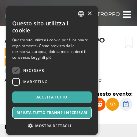
×
ASSURDO MA NON TROPPO
Questo sito utilizza i
ITALIAN
cookie
ENGLISH
ASSURDO MA NON TROPPO
Questo sito utilizza i cookie per funzionare
regolarmente. Come previsto dalla
SPANISH
normativa europea, dobbiamo chiederti il
28 MAGGIO 2026 - 19:00
consenso.
Leggi di più
VENDITE ONLINE TERMINATE
NECESSARI
Musica, Eventi Live, Club
Allieve e allievi della scuola: a voi il palco!
MARKETING
Condividi questo evento:
ACCETTA TUTTO
RIFIUTA TUTTO TRANNE I NECESSARI
MOSTRA DETTAGLI
POSTI ESAURITI