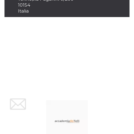
mese
viene
m.stripe.com
10154
generalmente
utilizzato per le
Italia
prestazioni e
l'ottimizzazione
dei servizi di
elaborazione
dei pagamenti,
facilitando la
memorizzazione
dei contenuti
sul browser per
rendere le
pagine più
veloci.
CookieScriptConsent
4
Questo cookie
CookieScript
settimane
viene utilizzato
oooh.events
2 giorni
dal servizio
Cookie-
Script.com per
ricordare le
preferenze di
consenso sui
cookie dei
visitatori. È
necessario che il
banner dei
cookie di
Cookie-
Script.com
funzioni