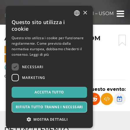
×
ATLETICO SCARIONI – USOM
Questo sito utilizza i
ITALIAN
cookie
ENGLISH
ATLETICO SCARIONI – USOM
Questo sito utilizza i cookie per funzionare
regolarmente. Come previsto dalla
SPANISH
normativa europea, dobbiamo chiederti il
5 APRILE 2025 - 19:00
consenso.
Leggi di più
VENDITE ONLINE TERMINATE
NECESSARI
Sport & Motori
campionato provinciale under 17
MARKETING
Condividi questo evento:
ACCETTA TUTTO
RIFIUTA TUTTO TRANNE I NECESSARI
MOSTRA DETTAGLI
DETTAGLI EVENTO