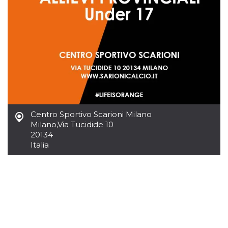
.oooh.events
browser accetti i
cookie.
PHPSESSID
Sessione
Cookie
PHP.net
generato da
oooh.events
applicazioni
basate sul
linguaggio PHP.
Si tratta di un
identificatore
generico
utilizzato per
mantenere le
variabili di
sessione utente.
Centro Sportivo Scarioni Milano
Normalmente è
un numero
Milano
,
Via Tucidide 10
generato in
20134
modo casuale, il
modo in cui
Italia
viene utilizzato
può essere
specifico per il
sito, ma un
buon esempio è
mantenere uno
stato di accesso
per un utente
tra le pagine.
m
1 anno 1
Questo cookie
Stripe