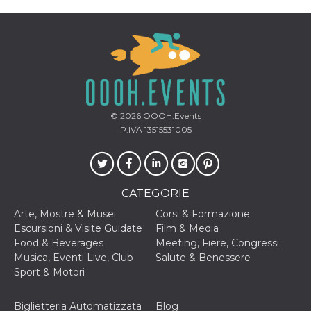
correttamente.
Storage declaration
Storage
Nome
Descrizione
type
fbssls_314278995690155
Session
storage
wpEmojiSettingsSupports
Session
© 2026
OOOH.Events
storage
P.IVA 13515531005
cn_uc__
Local
storage
CATEGORIE
Arte, Mostre & Musei
Corsi & Formazione
Escursioni & Visite Guidate
Film & Media
Food & Beverages
Meeting, Fiere, Congressi
Musica, Eventi Live, Club
Salute & Benessere
Provider /
Nome
Scadenza
Descrizione
Dominio
Sport & Motori
c_user
4
Cookie di a
Meta
settimane
utente. Può
Platform Inc.
Biglietteria Automatizzata
Blog
2 giorni
essere di se
.facebook.com