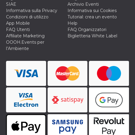
o persistent
SIAE
Archivio Eventi
30 giorni
Informativa sulla Privacy
Informativa sui Cookies
datr
2 anni
Questo coo
Meta
Condizioni di utilizzo
Tutorial: crea un evento
identifica il
Platform Inc.
App Mobile
Help
browser che
.facebook.com
connette a
FAQ Utenti
FAQ Organizzatori
Facebook. 
Affiliate Marketing
Biglietteria White Label
direttament
legato alla 
OOOH.Events per
Facebook
l’Ambiente
dell'utente.
Facebook s
che viene
utilizzato p
aiutare con 
sicurezza e a
di accesso
sospette, in
particolare p
rilevamento
bot che ten
di accedere 
servizio. F
afferma anc
il profilo
comportame
associato a
ciascun coo
datr viene
eliminato d
giorni. Que