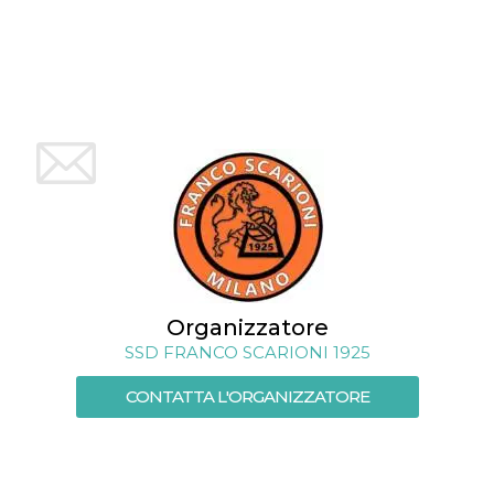
mese
viene
m.stripe.com
generalmente
utilizzato per le
prestazioni e
l'ottimizzazione
dei servizi di
elaborazione
dei pagamenti,
facilitando la
memorizzazione
dei contenuti
sul browser per
rendere le
pagine più
veloci.
CookieScriptConsent
4
Questo cookie
CookieScript
settimane
viene utilizzato
oooh.events
2 giorni
dal servizio
Cookie-
Script.com per
Organizzatore
ricordare le
preferenze di
SSD FRANCO SCARIONI 1925
consenso sui
cookie dei
visitatori. È
CONTATTA L'ORGANIZZATORE
necessario che il
banner dei
cookie di
Cookie-
Script.com
funzioni