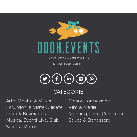
correttamente.
Storage declaration
Storage
Nome
Descrizione
type
fbssls_314278995690155
Session
storage
wpEmojiSettingsSupports
Session
storage
© 2026
OOOH.Events
cn_uc__
Local
P.IVA 13515531005
storage
CATEGORIE
Arte, Mostre & Musei
Corsi & Formazione
Escursioni & Visite Guidate
Film & Media
Food & Beverages
Meeting, Fiere, Congressi
Provider /
Nome
Scadenza
Descrizione
Dominio
Musica, Eventi Live, Club
Salute & Benessere
Sport & Motori
c_user
4
Cookie di a
Meta
settimane
utente. Può
Platform Inc.
2 giorni
essere di se
.facebook.com