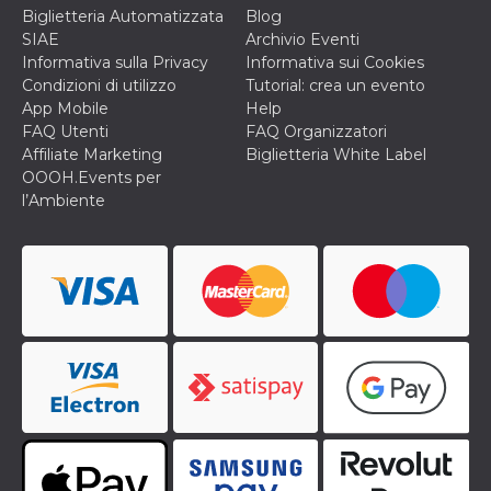
o persistent
Biglietteria Automatizzata
Blog
30 giorni
SIAE
Archivio Eventi
datr
2 anni
Questo coo
Meta
Informativa sulla Privacy
Informativa sui Cookies
identifica il
Platform Inc.
Condizioni di utilizzo
Tutorial: crea un evento
browser che
.facebook.com
connette a
App Mobile
Help
Facebook. 
FAQ Utenti
FAQ Organizzatori
direttament
legato alla 
Affiliate Marketing
Biglietteria White Label
Facebook
OOOH.Events per
dell'utente.
Facebook s
l’Ambiente
che viene
utilizzato p
aiutare con 
sicurezza e a
di accesso
sospette, in
particolare p
rilevamento
bot che ten
di accedere 
servizio. F
afferma anc
il profilo
comportame
associato a
ciascun coo
datr viene
eliminato d
giorni. Que