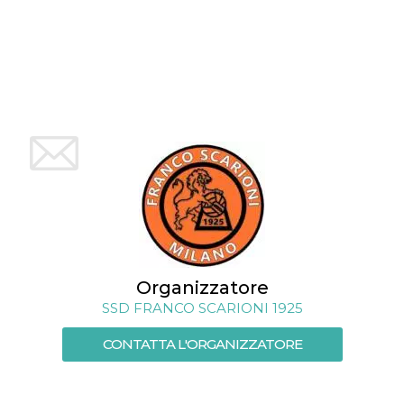
mese
viene
m.stripe.com
generalmente
utilizzato per le
prestazioni e
l'ottimizzazione
dei servizi di
elaborazione
dei pagamenti,
facilitando la
memorizzazione
dei contenuti
sul browser per
rendere le
pagine più
veloci.
CookieScriptConsent
4
Questo cookie
CookieScript
settimane
viene utilizzato
oooh.events
2 giorni
dal servizio
Cookie-
Script.com per
ricordare le
preferenze di
Organizzatore
consenso sui
cookie dei
SSD FRANCO SCARIONI 1925
visitatori. È
necessario che il
CONTATTA L'ORGANIZZATORE
banner dei
cookie di
Cookie-
Script.com
funzioni