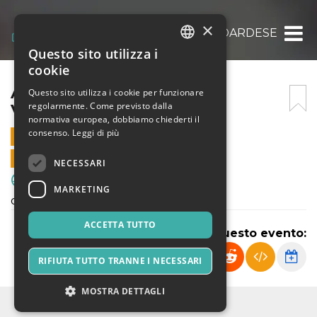
×
ATLETICO SCARIONI – VIDARDESE
Questo sito utilizza i
ITALIAN
cookie
ENGLISH
ATLETICO SCARIONI –
Questo sito utilizza i cookie per funzionare
regolarmente. Come previsto dalla
VIDARDESE
SPANISH
normativa europea, dobbiamo chiederti il
consenso.
Leggi di più
5 OTTOBRE 2024 - 15:30
VENDITE ONLINE TERMINATE
NECESSARI
Sport & Motori
MARKETING
campionato regionale under 14
ACCETTA TUTTO
Condividi questo evento:
RIFIUTA TUTTO TRANNE I NECESSARI
MOSTRA DETTAGLI