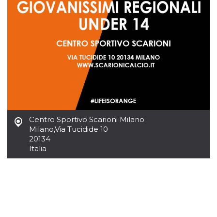
.oooh.events
browser accetti i
cookie.
PHPSESSID
Sessione
Cookie
PHP.net
generato da
oooh.events
applicazioni
basate sul
linguaggio PHP.
Si tratta di un
identificatore
generico
utilizzato per
mantenere le
variabili di
sessione utente.
Normalmente è
un numero
Centro Sportivo Scarioni Milano
generato in
Milano
,
Via Tucidide 10
modo casuale, il
modo in cui
20134
viene utilizzato
Italia
può essere
specifico per il
sito, ma un
buon esempio è
mantenere uno
stato di accesso
per un utente
tra le pagine.
m
1 anno 1
Questo cookie
Stripe