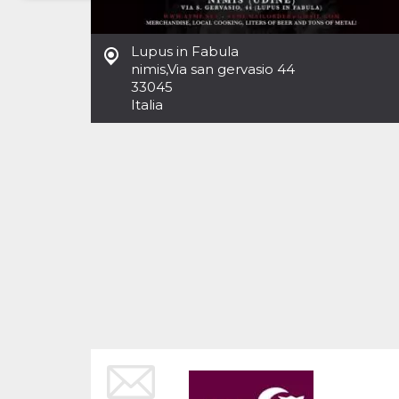
Necessari
Marketing
Lupus in Fabula
I cookie strettamente necessari o tecnici sono
nimis
,
Via san gervasio 44
indispensabili al funzionamento del sito. I
33045
servizi qui presenti non potranno funzionare
Italia
senza.
Provider /
Nome
Scadenza
Descrizione
Dominio
cf_clearance
1 anno
Clearance
Cloudflare,
Cookie from
Inc.
CloudFlare
.oooh.events
stores the proof
of challenge
passed. It is
used to no
longer issue a
captcha or
jschallenge
challenge if
present. It is
required to
reach origin
server.
wordpress_test_cookie
Sessione
Cookie di
Automattic
Wordpress,
Inc.
verifica che il