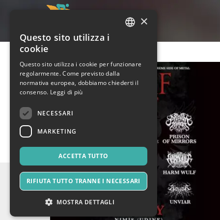
×
Questo sito utilizza i
ITALIAN
cookie
ENGLISH
Questo sito utilizza i cookie per funzionare
regolarmente. Come previsto dalla
SPANISH
normativa europea, dobbiamo chiederti il
consenso.
Leggi di più
NECESSARI
MARKETING
ACCETTA TUTTO
RIFIUTA TUTTO TRANNE I NECESSARI
MOSTRA DETTAGLI