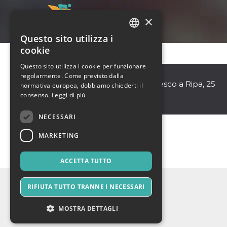
×
Questo sito utilizza i
ITALIAN
cookie
ENGLISH
Questo sito utilizza i cookie per funzionare
Alcazar
regolarmente. Come previsto dalla
SPANISH
Roma
,
Via di San Francesco a Ripa, 25
normativa europea, dobbiamo chiederti il
00153
consenso.
Leggi di più
Italia
NECESSARI
MARKETING
ACCETTA TUTTO
RIFIUTA TUTTO TRANNE I NECESSARI
MOSTRA DETTAGLI