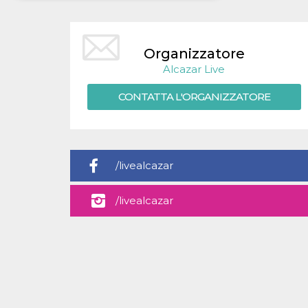
Necessari
Marketing
I cookie strettamente necessari o tecnici sono
Organizzatore
indispensabili al funzionamento del sito. I
Alcazar Live
servizi qui presenti non potranno funzionare
senza.
CONTATTA L'ORGANIZZATORE
Provider /
Nome
Scadenza
Descrizione
Dominio
cf_clearance
1 anno
Clearance
Cloudflare,
Cookie from
Inc.
CloudFlare
.oooh.events
stores the proof
/livealcazar
of challenge
passed. It is
used to no
/livealcazar
longer issue a
captcha or
jschallenge
challenge if
present. It is
required to
reach origin
server.
wordpress_test_cookie
Sessione
Cookie di
Automattic
Wordpress,
Inc.
verifica che il