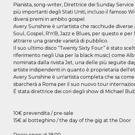
Pianista, song-writer, Direttrice dei Sunday Service
più importanti degli Stati Uniti, incluso il famoso 
diversi premi in ambito gospel.
Avery Sunshine è un'artista che racchiude diverse 
Soul, Gospel, R'n'B, Jazz e Blues, per questo e per 
attrarre una grande varietà di pubblico.
Il suo ultimo disco “Twenty Sixty Four” è stato scelto
riferimento negli Usa per la black music) come Alb
nominata dalla rivista Jet, una delle più seguite da
artiste indipendenti in quanto è proprietaria dell'et
Avery Sunshine è un'artista completa che sa come i
sbarcherà a Roma per il suo nuovo tour internazio
É stata direttrice dei cori degli show di Michael B
10€ prevendita / pre-sale
15€ al botteghino / the day of the gig at the Door
Doors open at 19:00