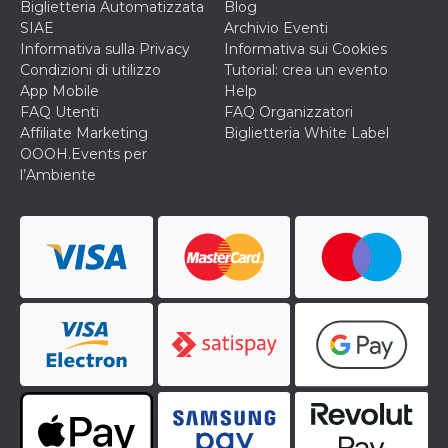
disabilitare 
.facebook.com
Biglietteria Automatizzata
Blog
visualizzazi
SIAE
Archivio Eventi
delle inserz
Meta in base
Informativa sulla Privacy
Informativa sui Cookies
sue attività 
Condizioni di utilizzo
Tutorial: crea un evento
web di terzi
App Mobile
Help
sb
2 anni
Identificazi
Meta
FAQ Utenti
FAQ Organizzatori
browser di
Platform Inc.
Facebook,
.facebook.com
Affiliate Marketing
Biglietteria White Label
autenticazi
OOOH.Events per
marketing e 
cookie di
l’Ambiente
funzione spe
di Facebook
usida
.facebook.com
Sessione
raccoglie
informazion
browser
dell'utente 
dell'identifi
univoco, uti
per persona
la pubblicit
gli utenti
xs
3 mesi
Utilizzato p
Meta
mantenere 
Platform Inc.
sessione
.facebook.com
__cf_bm
29 minuti
Questo coo
Cloudflare
58
viene utiliz
Inc.