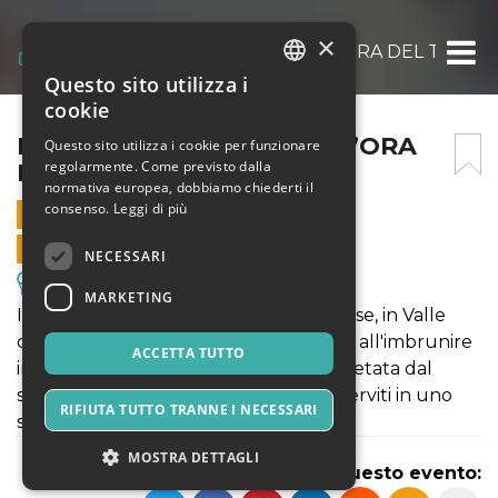
×
IL BORGO NASCOSTO ALL’ORA DEL TÈ
Questo sito utilizza i
ITALIAN
cookie
ENGLISH
IL BORGO NASCOSTO ALL’ORA
Questo sito utilizza i cookie per funzionare
regolarmente. Come previsto dalla
DEL TÈ
SPANISH
normativa europea, dobbiamo chiederti il
consenso.
Leggi di più
26 DICEMBRE 2024 - 16:00
VENDITE ONLINE TERMINATE
NECESSARI
Escursioni & Visite Guidate
MARKETING
Il fascino senza tempo del borgo di Avise, in Valle
d'Aosta. Due castelli, e non solo, svelati all'imbrunire
ACCETTA TUTTO
in una visita guidata sussurrata, completata dal
servizio del tè con i dolci fatti in casa, serviti in uno
RIFIUTA TUTTO TRANNE I NECESSARI
storico edificio quattrocentesco
MOSTRA DETTAGLI
Condividi questo evento: