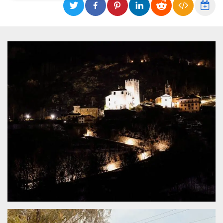
Necessari
Marketing
I cookie strettamente necessari o tecnici sono
indispensabili al funzionamento del sito. I
servizi qui presenti non potranno funzionare
senza.
Provider /
Nome
Scadenza
Descrizione
Dominio
cf_clearance
1 anno
Clearance
Cloudflare,
Cookie from
Inc.
CloudFlare
.oooh.events
stores the proof
of challenge
passed. It is
used to no
longer issue a
captcha or
jschallenge
challenge if
present. It is
required to
reach origin
server.
wordpress_test_cookie
Sessione
Cookie di
Automattic
Wordpress,
Inc.
verifica che il