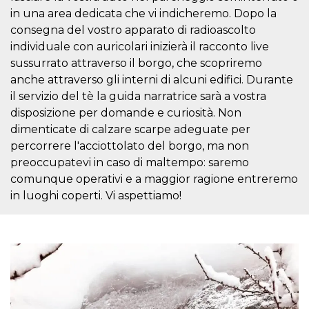
mese
viene
m.stripe.com
generalmente
in una area dedicata che vi indicheremo. Dopo la
utilizzato per le
consegna del vostro apparato di radioascolto
prestazioni e
l'ottimizzazione
individuale con auricolari inizierà il racconto live
dei servizi di
elaborazione
sussurrato attraverso il borgo, che scopriremo
dei pagamenti,
anche attraverso gli interni di alcuni edifici. Durante
facilitando la
memorizzazione
il servizio del tè la guida narratrice sarà a vostra
dei contenuti
sul browser per
disposizione per domande e curiosità. Non
rendere le
pagine più
dimenticate di calzare scarpe adeguate per
veloci.
percorrere l'acciottolato del borgo, ma non
CookieScriptConsent
4
Questo cookie
CookieScript
preoccupatevi in caso di maltempo: saremo
settimane
viene utilizzato
oooh.events
2 giorni
dal servizio
comunque operativi e a maggior ragione entreremo
Cookie-
in luoghi coperti. Vi aspettiamo!
Script.com per
ricordare le
preferenze di
consenso sui
cookie dei
visitatori. È
necessario che il
banner dei
cookie di
Cookie-
Script.com
funzioni