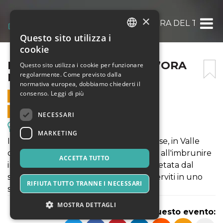
×
IL BORGO NASCOSTO ALL’ORA DEL TÈ
Questo sito utilizza i
ITALIAN
cookie
ENGLISH
IL BORGO NASCOSTO ALL’ORA
Questo sito utilizza i cookie per funzionare
regolarmente. Come previsto dalla
DEL TÈ
SPANISH
normativa europea, dobbiamo chiederti il
consenso.
Leggi di più
29 DICEMBRE 2024 - 16:00
VENDITE ONLINE TERMINATE
NECESSARI
Escursioni & Visite Guidate
MARKETING
Il fascino senza tempo del borgo di Avise, in Valle
d'Aosta. Due castelli, e non solo, svelati all'imbrunire
ACCETTA TUTTO
in una visita guidata sussurrata, completata dal
servizio del tè con i dolci fatti in casa, serviti in uno
RIFIUTA TUTTO TRANNE I NECESSARI
storico edificio quattrocentesco
MOSTRA DETTAGLI
Condividi questo evento: