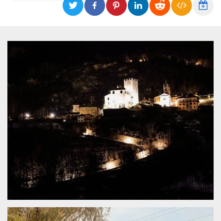
Necessari
Marketing
I cookie strettamente necessari o tecnici sono
indispensabili al funzionamento del sito. I
servizi qui presenti non potranno funzionare
senza.
Provider /
Nome
Scadenza
Descrizione
Dominio
cf_clearance
1 anno
Clearance
Cloudflare,
Cookie from
Inc.
CloudFlare
.oooh.events
stores the proof
of challenge
passed. It is
used to no
longer issue a
captcha or
jschallenge
challenge if
present. It is
required to
reach origin
server.
wordpress_test_cookie
Sessione
Cookie di
Automattic
Wordpress,
Inc.
verifica che il