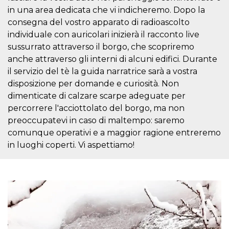
mese
viene
m.stripe.com
generalmente
in una area dedicata che vi indicheremo. Dopo la
utilizzato per le
consegna del vostro apparato di radioascolto
prestazioni e
l'ottimizzazione
individuale con auricolari inizierà il racconto live
dei servizi di
elaborazione
sussurrato attraverso il borgo, che scopriremo
dei pagamenti,
anche attraverso gli interni di alcuni edifici. Durante
facilitando la
memorizzazione
il servizio del tè la guida narratrice sarà a vostra
dei contenuti
sul browser per
disposizione per domande e curiosità. Non
rendere le
pagine più
dimenticate di calzare scarpe adeguate per
veloci.
percorrere l'acciottolato del borgo, ma non
CookieScriptConsent
4
Questo cookie
CookieScript
preoccupatevi in caso di maltempo: saremo
settimane
viene utilizzato
oooh.events
2 giorni
dal servizio
comunque operativi e a maggior ragione entreremo
Cookie-
in luoghi coperti. Vi aspettiamo!
Script.com per
ricordare le
preferenze di
consenso sui
cookie dei
visitatori. È
necessario che il
banner dei
cookie di
Cookie-
Script.com
funzioni