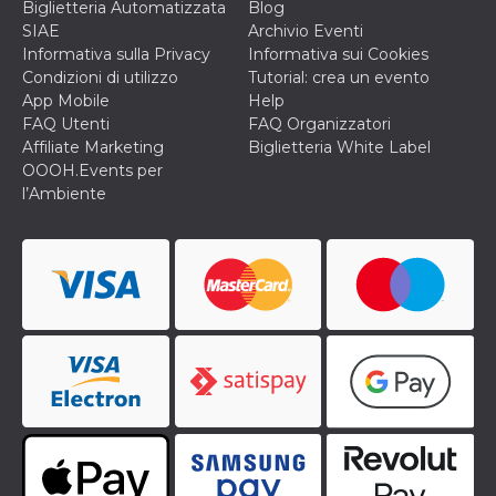
disabilitare 
.facebook.com
Biglietteria Automatizzata
Blog
visualizzazi
SIAE
Archivio Eventi
delle inserz
Meta in base
Informativa sulla Privacy
Informativa sui Cookies
sue attività 
Condizioni di utilizzo
Tutorial: crea un evento
web di terzi
App Mobile
Help
sb
2 anni
Identificazi
Meta
FAQ Utenti
FAQ Organizzatori
browser di
Platform Inc.
Facebook,
.facebook.com
Affiliate Marketing
Biglietteria White Label
autenticazi
OOOH.Events per
marketing e 
cookie di
l’Ambiente
funzione spe
di Facebook
usida
.facebook.com
Sessione
raccoglie
informazion
browser
dell'utente 
dell'identifi
univoco, uti
per persona
la pubblicit
gli utenti
xs
3 mesi
Utilizzato p
Meta
mantenere 
Platform Inc.
sessione
.facebook.com
__cf_bm
29 minuti
Questo coo
Cloudflare
58
viene utiliz
Inc.