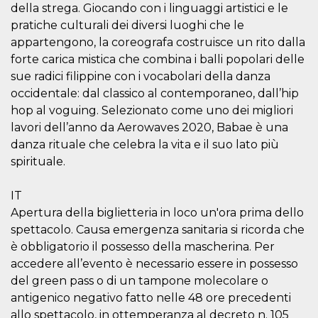
della strega. Giocando con i linguaggi artistici e le
o persistent
30 giorni
pratiche culturali dei diversi luoghi che le
datr
2 anni
Questo coo
Meta
appartengono, la coreografa costruisce un rito dalla
identifica il
Platform Inc.
forte carica mistica che combina i balli popolari delle
browser che
.facebook.com
connette a
sue radici filippine con i vocabolari della danza
Facebook. 
direttament
occidentale: dal classico al contemporaneo, dall’hip
legato alla 
Facebook
hop al voguing. Selezionato come uno dei migliori
dell'utente.
lavori dell’anno da Aerowaves 2020, Babae è una
Facebook s
che viene
danza rituale che celebra la vita e il suo lato più
utilizzato p
aiutare con 
spirituale.
sicurezza e a
di accesso
sospette, in
IT
particolare p
rilevamento
Apertura della biglietteria in loco un'ora prima dello
bot che ten
di accedere 
spettacolo. Causa emergenza sanitaria si ricorda che
servizio. F
è obbligatorio il possesso della mascherina. Per
afferma anc
il profilo
accedere all’evento è necessario essere in possesso
comportame
associato a
del green pass o di un tampone molecolare o
ciascun coo
antigenico negativo fatto nelle 48 ore precedenti
datr viene
eliminato d
allo spettacolo, in ottemperanza al decreto n. 105
giorni. Que