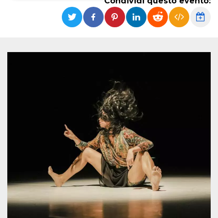
Condividi questo evento:
Necessari
Marketing
I cookie strettamente necessari o tecnici sono
indispensabili al funzionamento del sito. I
servizi qui presenti non potranno funzionare
senza.
Provider /
Nome
Scadenza
Descrizione
Dominio
cf_clearance
1 anno
Clearance
Cloudflare,
Cookie from
Inc.
CloudFlare
.oooh.events
stores the proof
of challenge
passed. It is
used to no
longer issue a
captcha or
jschallenge
challenge if
present. It is
required to
reach origin
server.
wordpress_test_cookie
Sessione
Cookie di
Automattic
Wordpress,
Inc.
verifica che il