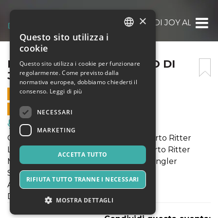
×
BABAE, UNO SPETTACOLO DI JOY ALPUER
Questo sito utilizza i
ITALIAN
cookie
ENGLISH
BABAE, UNO SPETTACOLO DI
Questo sito utilizza i cookie per funzionare
regolarmente. Come previsto dalla
JOY ALPUERTO RITTER
SPANISH
normativa europea, dobbiamo chiederti il
consenso.
Leggi di più
12 SETTEMBRE 2021 - 21:30
VENDITE ONLINE TERMINATE
NECESSARI
Musica, Eventi Live, Club
MARKETING
Coreografia e performance: Joy Alpuerto Ritter
Light design: Arne Schmit e Joy Alpuerto Ritter
ACCETTA TUTTO
Musiche: Vincenzo Lamagna e Yaron Engler
Supporto tecnico: Fabian Bleisch
RIFIUTA TUTTO TRANNE I NECESSARI
Assistente artistico: Lukas Steltner
Durata: 35’
MOSTRA DETTAGLI