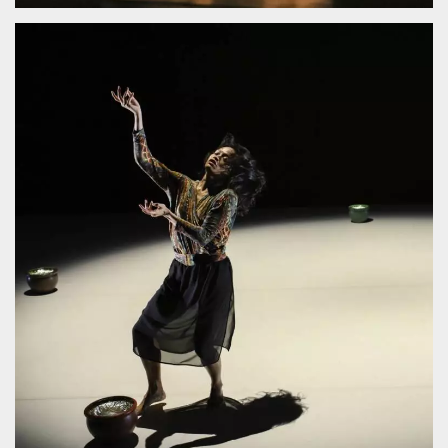
.oooh.events
browser accetti i
cookie.
PHPSESSID
Sessione
Cookie
PHP.net
generato da
oooh.events
applicazioni
basate sul
linguaggio PHP.
Si tratta di un
identificatore
generico
utilizzato per
mantenere le
variabili di
sessione utente.
Normalmente è
un numero
generato in
modo casuale, il
modo in cui
viene utilizzato
può essere
specifico per il
sito, ma un
buon esempio è
mantenere uno
stato di accesso
per un utente
tra le pagine.
m
1 anno 1
Questo cookie
Stripe