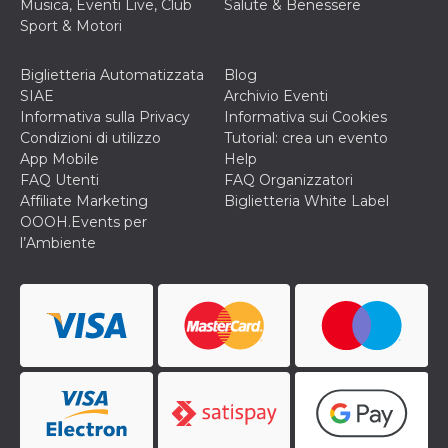
Musica, Eventi Live, Club
Salute & Benessere
privacy,
garantendo 
Sport & Motori
loro prefer
siano onora
nelle sessio
Biglietteria Automatizzata
Blog
future.
SIAE
Archivio Eventi
__Secure-ROLLOUT_TOKEN
.youtube.com
5 mesi 4
Utilizzato d
Informativa sulla Privacy
Informativa sui Cookies
settimane
YouTube pe
Condizioni di utilizzo
Tutorial: crea un evento
gestire
l'implement
App Mobile
Help
e la
FAQ Utenti
FAQ Organizzatori
sperimenta
delle funzio
Affiliate Marketing
Biglietteria White Label
Aiuta Googl
OOOH.Events per
controllare 
nuove
l’Ambiente
funzionalità
modifiche
dell'interfac
vengono mo
agli utenti
nell'ambito 
e
implementa
graduali,
garantendo
un'esperien
coerente pe
determinat
utente dura
esperiment