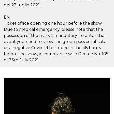
cookie viene
del 23 luglio 2021.
anche trami
piace e altri
pulsanti e t
EN
Facebook
posizionati 
Ticket office opening one hour before the show.
molti siti W
diversi.
Due to medical emergency, please note that the
possession of the mask is mandatory. To enter the
dpr
.facebook.com
1
permette di
settimana
controllare 
event you need to show the green pass certificate
funzione “S
su Facebook
or a negative Covid-19 test done in the 48 hours
pulsante “M
piace”, rac
before the show, in compliance with Decree No. 105
le impostaz
of 23rd July 2021.
della lingua
permettono
condividere
pagina.
fr
3 mesi
Contiene la
Meta
combinazio
Platform Inc.
ID univoco 
.facebook.com
browser e
dell'utente,
utilizzata pe
pubblicità m
oo
5 anni
consente
Meta
all'utente di
Platform Inc.