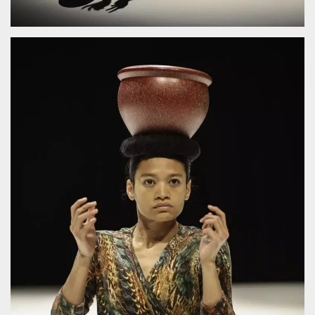
mese
viene
m.stripe.com
generalmente
utilizzato per le
prestazioni e
l'ottimizzazione
dei servizi di
elaborazione
dei pagamenti,
facilitando la
memorizzazione
dei contenuti
sul browser per
rendere le
pagine più
veloci.
CookieScriptConsent
4
Questo cookie
CookieScript
settimane
viene utilizzato
oooh.events
2 giorni
dal servizio
Cookie-
Script.com per
ricordare le
preferenze di
consenso sui
cookie dei
visitatori. È
necessario che il
banner dei
cookie di
Cookie-
Script.com
funzioni