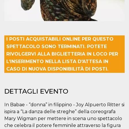
correttamente.
Storage declaration
Storage
Nome
Descrizione
type
fbssls_314278995690155
Session
storage
I POSTI ACQUISTABILI ONLINE PER QUESTO
wpEmojiSettingsSupports
Session
SPETTACOLO SONO TERMINATI. POTETE
storage
RIVOLGERVI ALLA BIGLIETTERIA IN LOCO PER
cn_uc__
Local
L’INSERIMENTO NELLA LISTA D'ATTESA IN
storage
CASO DI NUOVA DISPONIBILITÀ DI POSTI.
DETTAGLI EVENTO
In Babae - “donna” in filippino - Joy Alpuerto Ritter si
Provider /
Nome
Scadenza
Descrizione
ispira a “La danza delle streghe” della coreografa
Dominio
Mary Wigman per mettere in scena uno spettacolo
c_user
4
Cookie di a
Meta
settimane
utente. Può
Platform Inc.
che celebra il potere femminile attraverso la figura
2 giorni
essere di se
.facebook.com