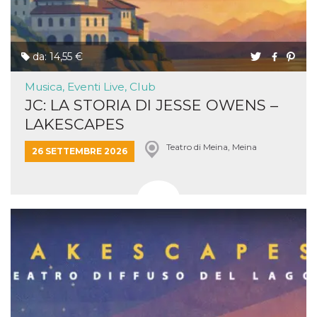
privacy,
garantendo 
loro prefer
siano onora
nelle sessio
da: 14,55 €
future.
__Secure-ROLLOUT_TOKEN
.youtube.com
5 mesi 4
Utilizzato d
Musica, Eventi Live, Club
settimane
YouTube pe
gestire
JC: LA STORIA DI JESSE OWENS –
l'implement
e la
LAKESCAPES
sperimenta
delle funzio
Aiuta Googl
Teatro di Meina, Meina
26 SETTEMBRE 2026
controllare 
nuove
funzionalità
modifiche
dell'interfac
vengono mo
agli utenti
nell'ambito 
e
implementa
graduali,
garantendo
un'esperien
coerente pe
determinat
utente dura
esperiment