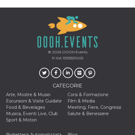
correttamente.
Storage declaration
Storage
Nome
Descrizione
type
fbssls_314278995690155
Session
storage
wpEmojiSettingsSupports
Session
storage
© 2026
OOOH.Events
P.IVA 13515531005
cn_uc__
Local
storage
CATEGORIE
Arte, Mostre & Musei
Corsi & Formazione
Escursioni & Visite Guidate
Film & Media
Food & Beverages
Meeting, Fiere, Congressi
Provider /
Musica, Eventi Live, Club
Salute & Benessere
Nome
Scadenza
Descrizione
Dominio
Sport & Motori
c_user
4
Cookie di a
Meta
settimane
utente. Può
Platform Inc.
2 giorni
essere di se
Biglietteria Automatizzata
Blog
.facebook.com