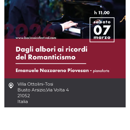
.oooh.events
browser accetti i
cookie.
PHPSESSID
Sessione
Cookie
PHP.net
generato da
oooh.events
applicazioni
basate sul
linguaggio PHP.
Si tratta di un
identificatore
generico
utilizzato per
mantenere le
variabili di
sessione utente.
Normalmente è
un numero
generato in
modo casuale, il
modo in cui
Villa Ottolini-Tosi
viene utilizzato
Busto Arsizio
,
Via Volta 4
può essere
specifico per il
21052
sito, ma un
Italia
buon esempio è
mantenere uno
stato di accesso
per un utente
tra le pagine.
m
1 anno 1
Questo cookie
Stripe