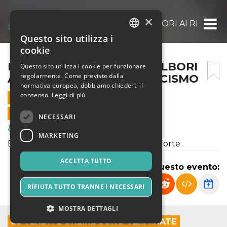
×
BACLASSICA 26 – DAGLI ALBORI AI RICOR
Questo sito utilizza i
ITALIAN
cookie
ENGLISH
BACLASSICA 26 – DAGLI ALBORI
Questo sito utilizza i cookie per funzionare
regolarmente. Come previsto dalla
AI RICORDI DEL ROMANTICISMO
SPANISH
normativa europea, dobbiamo chiederti il
consenso.
Leggi di più
7 MARZO 2026 - 11:00
VENDITE ONLINE TERMINATE
NECESSARI
Musica, Eventi Live, Club
MARKETING
Emanuele Nazzareno Piovesan, pianoforte
ACCETTA TUTTO
Condividi questo evento:
RIFIUTA TUTTO TRANNE I NECESSARI
MOSTRA DETTAGLI
LE VENDITE ONLINE SONO TERMINATE