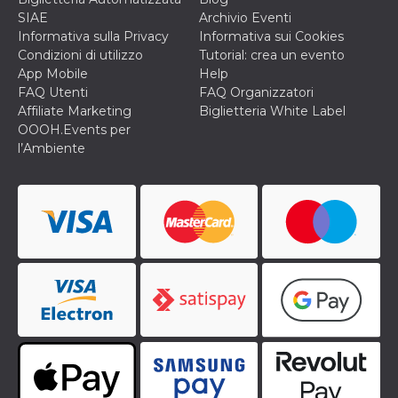
o persistent
SIAE
Archivio Eventi
30 giorni
Informativa sulla Privacy
Informativa sui Cookies
datr
2 anni
Questo coo
Meta
Condizioni di utilizzo
Tutorial: crea un evento
identifica il
Platform Inc.
browser che
App Mobile
Help
.facebook.com
connette a
FAQ Utenti
FAQ Organizzatori
Facebook. 
direttament
Affiliate Marketing
Biglietteria White Label
legato alla 
OOOH.Events per
Facebook
dell'utente.
l’Ambiente
Facebook s
che viene
utilizzato p
aiutare con 
sicurezza e a
di accesso
sospette, in
particolare p
rilevamento
bot che ten
di accedere 
servizio. F
afferma anc
il profilo
comportame
associato a
ciascun coo
datr viene
eliminato d
giorni. Que