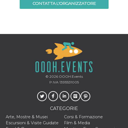
CONTATTA L'ORGANIZZATORE
per un utente
tra le pagine.
CookieScriptConsent
4
Questo cookie
CookieScript
settimane
viene utilizzato
oooh.events
2 giorni
dal servizio
Cookie-
Script.com per
ricordare le
preferenze di
consenso sui
cookie dei
visitatori. È
necessario che il
banner dei
cookie di
Cookie-
Script.com
funzioni
© 2026
OOOH.Events
correttamente.
P.IVA 13515531005
m
1 anno 1
Questo cookie
Stripe
mese
viene
m.stripe.com
generalmente
utilizzato per le
prestazioni e
CATEGORIE
l'ottimizzazione
dei servizi di
Arte, Mostre & Musei
Corsi & Formazione
elaborazione
dei pagamenti,
Escursioni & Visite Guidate
Film & Media
facilitando la