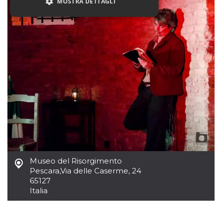
MOSTRA DETTAGLI
Necessari
Marketing
Non classificati
I cookie strettamente necessari o tecnici sono
indispensabili al funzionamento del sito. I
servizi qui presenti non potranno funzionare
senza.
Provider /
Nome
Scadenza
Descrizione
Dominio
cf_clearance
1 anno
Clearance
Cloudflare,
Cookie from
Inc.
CloudFlare
.oooh.events
stores the proof
of challenge
Museo del Risorgimento
passed. It is
Pescara
,
Via delle Caserme, 24
used to no
longer issue a
65127
captcha or
Italia
jschallenge
challenge if
present. It is
required to
reach origin