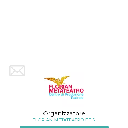
server.
wordpress_test_cookie
Sessione
Cookie di
Automattic
Wordpress,
Inc.
verifica che il
.oooh.events
browser accetti i
cookie.
PHPSESSID
Sessione
Cookie
PHP.net
generato da
oooh.events
applicazioni
basate sul
linguaggio PHP.
Si tratta di un
identificatore
generico
utilizzato per
mantenere le
variabili di
sessione utente.
Normalmente è
un numero
generato in
modo casuale, il
modo in cui
viene utilizzato
può essere
specifico per il
Organizzatore
sito, ma un
FLORIAN METATEATRO E.T.S.
buon esempio è
mantenere uno
stato di accesso