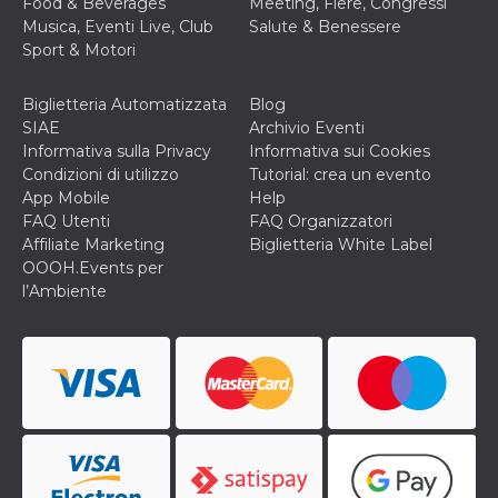
Food & Beverages
Meeting, Fiere, Congressi
memorizzazione
dei contenuti
Musica, Eventi Live, Club
Salute & Benessere
sul browser per
Sport & Motori
rendere le
pagine più
veloci.
Biglietteria Automatizzata
Blog
Storage declaration
SIAE
Archivio Eventi
Informativa sulla Privacy
Informativa sui Cookies
Nome
Storage type
Descrizione
Condizioni di utilizzo
Tutorial: crea un evento
wpEmojiSettingsSupports
Archiviazione
App Mobile
Help
di sessione
FAQ Utenti
FAQ Organizzatori
cn_uc__
Archiviazione
Affiliate Marketing
Biglietteria White Label
locale
OOOH.Events per
fbssls_314278995690155
Archiviazione
l’Ambiente
di sessione
Provider /
Nome
Scadenza
Descrizione
Dominio
__Secure-
.youtube.com
5 mesi 4
YNID
settimane
Provider /
Nome
Scadenza
Descrizione
Dominio