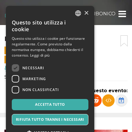
×
BAGNO BORBONICO
Questo sito utilizza i
ITALIAN
cookie
ENGLISH
BAGNO BORBONICO
Questo sito utilizza i cookie per funzionare
regolarmente. Come previsto dalla
SPANISH
normativa europea, dobbiamo chiederti il
19 MARZO 2026 - 09:30
consenso.
Leggi di più
VENDITE ONLINE TERMINATE
NECESSARI
Musica, Eventi Live, Club
Spettacolo di teatro di prosa
MARKETING
NON CLASSIFICATI
Condividi questo evento:
ACCETTA TUTTO
RIFIUTA TUTTO TRANNE I NECESSARI