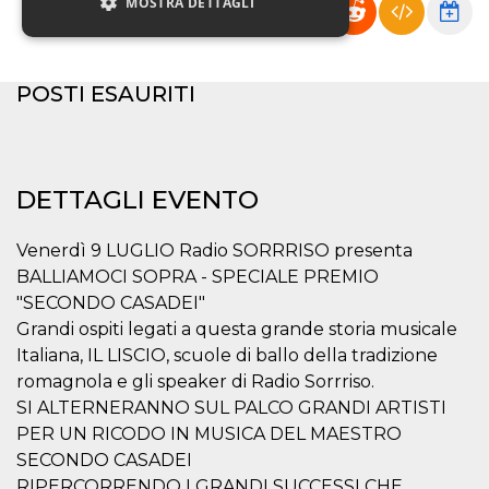
MOSTRA DETTAGLI
Necessari
Marketing
POSTI ESAURITI
Non classificati
I cookie strettamente necessari o tecnici sono
indispensabili al funzionamento del sito. I
servizi qui presenti non potranno funzionare
DETTAGLI EVENTO
senza.
Provider /
Nome
Scadenza
Descrizione
Venerdì 9 LUGLIO Radio SORRRISO presenta
Dominio
BALLIAMOCI SOPRA - SPECIALE PREMIO
cf_clearance
1 anno
Clearance
Cloudflare,
"SECONDO CASADEI"
Cookie from
Inc.
CloudFlare
.oooh.events
Grandi ospiti legati a questa grande storia musicale
stores the proof
of challenge
Italiana, IL LISCIO, scuole di ballo della tradizione
passed. It is
romagnola e gli speaker di Radio Sorrriso.
used to no
longer issue a
SI ALTERNERANNO SUL PALCO GRANDI ARTISTI
captcha or
jschallenge
PER UN RICODO IN MUSICA DEL MAESTRO
challenge if
present. It is
SECONDO CASADEI
required to
RIPERCORRENDO I GRANDI SUCCESSI CHE
reach origin