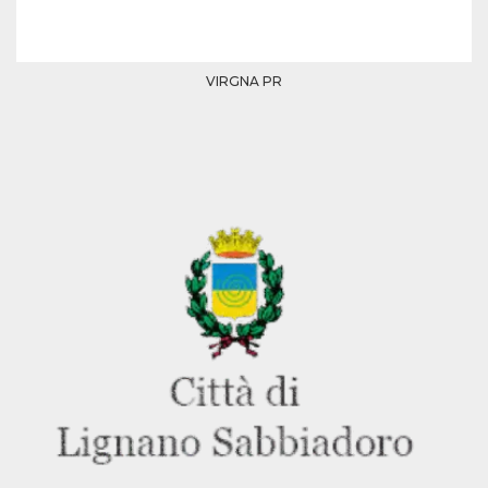
memorizzazione
dei contenuti
sul browser per
rendere le
pagine più
veloci.
VIRGNA PR
Storage declaration
Nome
Storage type
Descrizione
wpEmojiSettingsSupports
Archiviazione
di sessione
cn_uc__
Archiviazione
locale
fbssls_314278995690155
Archiviazione
di sessione
Provider /
Nome
Scadenza
Descrizione
Dominio
__Secure-
.youtube.com
5 mesi 4
YNID
settimane
Provider /
Nome
Scadenza
Descrizione
Dominio