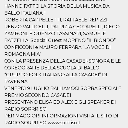
server.
HANNO FATTO LA STORIA DELLA MUSICA DA
wordpress_test_cookie
Sessione
Cookie di
Automattic
BALLO ITALIANA !!
Wordpress,
Inc.
ROBERTA CAPPELLETTI, RAFFAELE REPIZZI,
verifica che il
.oooh.events
browser accetti i
RENZO VALLICELLI, PATRIZIA CECCARELLI, DIEGO
cookie.
ZAMBONI, FIORENZO TASSINARI, SAMUELE
PHPSESSID
Sessione
Cookie
PHP.net
BATZELLA. Special Guest MORENO “IL BIONDO”
generato da
oooh.events
applicazioni
CONFICCONI e MAURO FERRARA “LA VOCE DI
basate sul
linguaggio PHP.
ROMAGNA MIA”
Si tratta di un
identificatore
CON LA PRESENZA DELLA CASADEI-SONORA E LE
generico
COREOGRAFIE DELLA SCUOLA DI BALLO
utilizzato per
mantenere le
“GRUPPO FOLK ITALIANO ALLA CASADEI” DI
variabili di
sessione utente.
RAVENNA.
Normalmente è
VENERDì 9 LUGLIO BALLIAMOCI SOPRA SPECIALE
un numero
generato in
PREMIO SECONDO CASADEI
modo casuale, il
modo in cui
PRESENTANO ELISA ED ALEX E GLI SPEAKER DI
viene utilizzato
può essere
RADIO SORRRISO
specifico per il
PER MAGGIORI INFORMAZIONI VISITA IL SITO DI
sito, ma un
buon esempio è
RADIO SORRRISO www.sorrriso.it
mantenere uno
stato di accesso