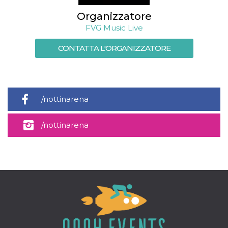
e
implementa
Organizzatore
graduali,
garantendo
FVG Music Live
un'esperien
coerente pe
determinat
CONTATTA L'ORGANIZZATORE
utente dura
esperiment
/nottinarena
/nottinarena