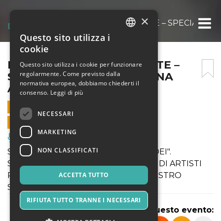
×
BALLIAMOCI SOPRA ESTATE – SPECIALE CA
Questo sito utilizza i
ITALIAN
cookie
ENGLISH
BALLIAMOCI SOPRA ESTATE –
Questo sito utilizza i cookie per funzionare
regolarmente. Come previsto dalla
SPECIALE CASADEI @ARENA
SPANISH
normativa europea, dobbiamo chiederti il
ALPE ADRIA IL 9 LUGLIO
consenso.
Leggi di più
9 LUGLIO 2021 - 21:30
NECESSARI
VENDITE ONLINE TERMINATE
MARKETING
Musica, Eventi Live, Club
NON CLASSIFICATI
SPECIALE PREMIO "SECONDO CASADEI".
SI ALTERNERANNO SUL PALCO GRANDI ARTISTI
PER UN RICODO IN MUSICA DEL MAESTRO
ACCETTA TUTTO
SECONDO CASADEI.
RIFIUTA TUTTO TRANNE I NECESSARI
Condividi questo evento: