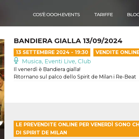
COS’È OOOH.EVENTS
TARIFFE
BLO
BANDIERA GIALLA 13/09/2024
13 SETTEMBRE 2024 - 19:30
VENDITE ONLIN
Musica, Eventi Live, Club
Il venerdì è Bandiera gialla!
Ritornano sul palco dello Spirit de Milan i Re-Beat
LE PREVENDITE ONLINE PER VENERDÌ SONO CH
DI SPIRIT DE MILAN