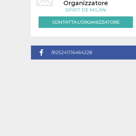
.oooh.events
Organizzatore
browser accetti i
cookie.
SPIRIT DE MILAN
PHPSESSID
Sessione
Cookie
PHP.net
CONTATTA L'ORGANIZZATORE
generato da
oooh.events
applicazioni
basate sul
linguaggio PHP.
Si tratta di un
identificatore
generico
utilizzato per
/825241116464228
mantenere le
variabili di
sessione utente.
Normalmente è
un numero
generato in
modo casuale, il
modo in cui
viene utilizzato
può essere
specifico per il
sito, ma un
buon esempio è
mantenere uno
stato di accesso
per un utente
tra le pagine.
m
1 anno 1
Questo cookie
Stripe