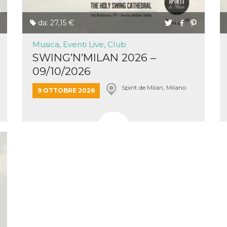
da: 27,15 €
Musica, Eventi Live, Club
SWING’N’MILAN 2026 –
09/10/2026
Spirit de Milan, Milano
9 OTTOBRE 2026
ccesso
ssione