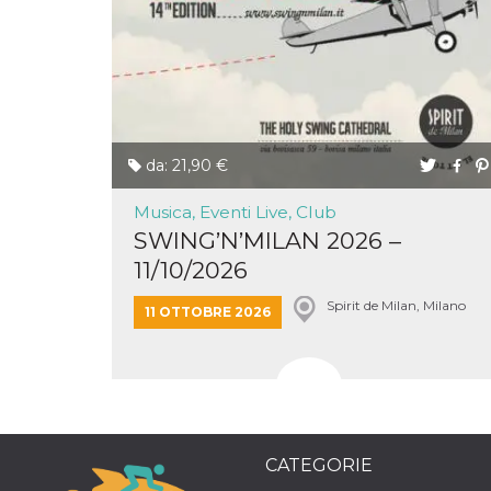
o persistent
30 giorni
datr
2 anni
Questo coo
Meta
identifica il
Platform Inc.
browser che
.facebook.com
connette a
Facebook. 
direttament
legato alla 
da: 21,90 €
Facebook
dell'utente.
Facebook s
Musica, Eventi Live, Club
che viene
utilizzato p
SWING’N’MILAN 2026 –
aiutare con 
sicurezza e a
11/10/2026
di accesso
sospette, in
particolare p
Spirit de Milan, Milano
11 OTTOBRE 2026
rilevamento
bot che ten
di accedere 
servizio. F
afferma anc
il profilo
comportame
associato a
ciascun coo
datr viene
CATEGORIE
eliminato d
giorni. Que