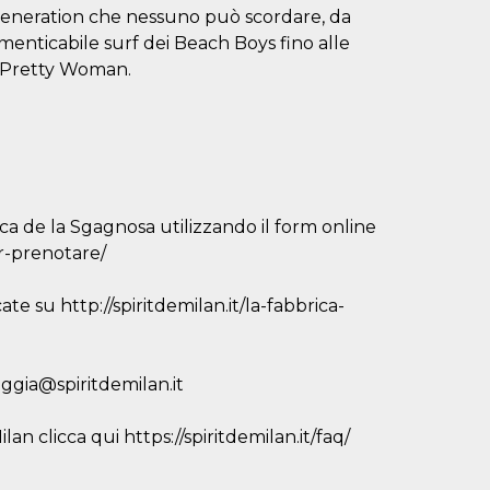
 generation che nessuno può scordare, da
imenticabile surf dei Beach Boys fino alle
e Pretty Woman.
ca de la Sgagnosa utilizzando il form online
er-prenotare/
ate su http://spiritdemilan.it/la-fabbrica-
eggia@spiritdemilan.it
an clicca qui https://spiritdemilan.it/faq/