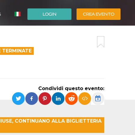
G
LOGIN
CREA EVENTO
ESPAÑOL
ENGLISH
E TERMINATE
Condividi questo evento:
IUSE, CONTINUANO ALLA BIGLIETTERIA