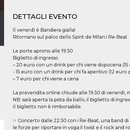
DETTAGLI EVENTO
Il venerdì è Bandiera gialla!
Ritornano sul palco dello Spirit de Milan i Re-Beat
Le porte aprono alle 19:30
Biglietto di ingresso
– 20 euro con un drink per chi viene dopocena (15 e
- 15 euro con un drink per chi fa aperitivo (12 euro 
– 7 euro per chi viene a cena
La prevendita online chiude alle 19.30 di venerdì, ma
NB: sarà aperta la pista da ballo, il biglietto di ingr
Il biglietto non è rimborsabile.
☞ Concerto dalle 22:30 con i Re-Beat, una band di 
le forze per riportare in voga il twist e il rock and rol