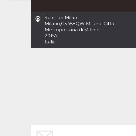
Necessari
Marketing
Spirit de Milan
I cookie strettamente necessari o tecnici sono
Milano
,
G545+QW Milano, Città
indispensabili al funzionamento del sito. I
Metropolitana di Milano
servizi qui presenti non potranno funzionare
20157
senza.
Italia
Provider /
Nome
Scadenza
Descrizione
Dominio
cf_clearance
1 anno
Clearance
Cloudflare,
Cookie from
Inc.
CloudFlare
.oooh.events
stores the proof
of challenge
passed. It is
used to no
longer issue a
captcha or
jschallenge
challenge if
present. It is
required to
reach origin
server.
wordpress_test_cookie
Sessione
Cookie di
Automattic
Wordpress,
Inc.
verifica che il