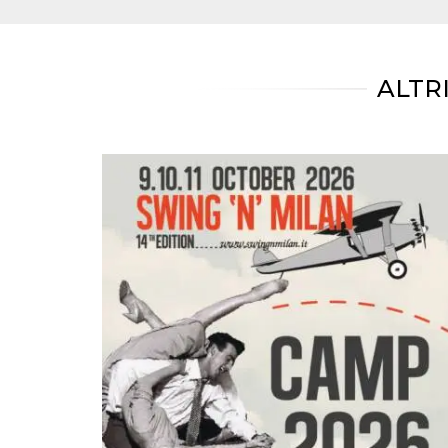
mese
viene
m.stripe.com
generalmente
utilizzato per le
prestazioni e
l'ottimizzazione
dei servizi di
ALTR
elaborazione
dei pagamenti,
facilitando la
memorizzazione
dei contenuti
sul browser per
rendere le
pagine più
veloci.
CookieScriptConsent
4
Questo cookie
CookieScript
settimane
viene utilizzato
oooh.events
2 giorni
dal servizio
Cookie-
Script.com per
ricordare le
preferenze di
consenso sui
cookie dei
visitatori. È
necessario che il
banner dei
cookie di
Cookie-
Script.com
funzioni