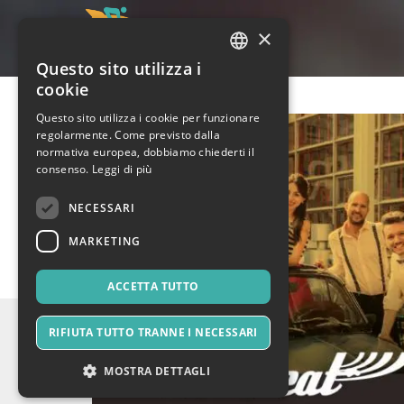
×
Questo sito utilizza i
ITALIAN
cookie
ENGLISH
Questo sito utilizza i cookie per funzionare
regolarmente. Come previsto dalla
SPANISH
normativa europea, dobbiamo chiederti il
consenso.
Leggi di più
NECESSARI
MARKETING
ACCETTA TUTTO
RIFIUTA TUTTO TRANNE I NECESSARI
MOSTRA DETTAGLI