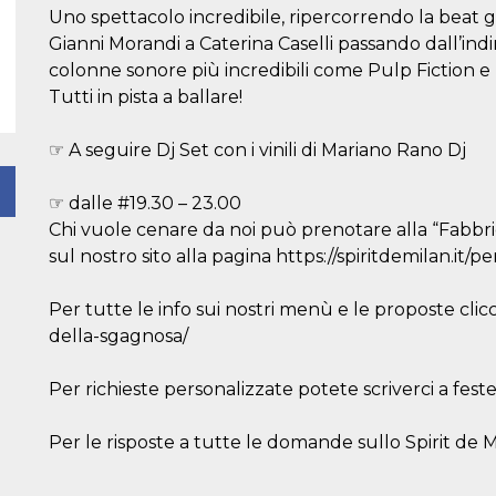
Uno spettacolo incredibile, ripercorrendo la beat
Gianni Morandi a Caterina Caselli passando dall’ind
colonne sonore più incredibili come Pulp Fiction 
Tutti in pista a ballare!
☞ A seguire Dj Set con i vinili di Mariano Rano Dj
☞ dalle #19.30 – 23.00
Chi vuole cenare da noi può prenotare alla “Fabbri
sul nostro sito alla pagina https://spiritdemilan.it/p
Per tutte le info sui nostri menù e le proposte clicc
della-sgagnosa/
Per richieste personalizzate potete scriverci a fest
Per le risposte a tutte le domande sullo Spirit de Mil