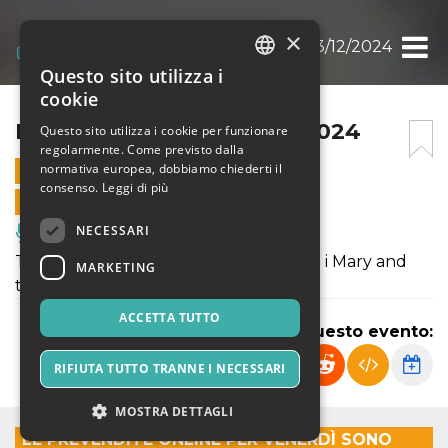
×
BANDIERA GIALLA 13/12/2024
Questo sito utilizza i
ITALIAN
cookie
ENGLISH
BANDIERA GIALLA 13/12/2024
Questo sito utilizza i cookie per funzionare
regolarmente. Come previsto dalla
SPANISH
normativa europea, dobbiamo chiederti il
13 DICEMBRE 2024 - 19:30
consenso.
Leggi di più
VENDITE ONLINE TERMINATE
NECESSARI
Musica, Eventi Live, Club
Tornano sul palco dello Spirit de Milan i Mary and
MARKETING
the Quants!
ACCETTA TUTTO
Condividi questo evento:
RIFIUTA TUTTO TRANNE I NECESSARI
MOSTRA DETTAGLI
LE PREVENDITE ONLINE PER VENERDÌ SONO