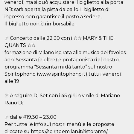
.oooh.events
venerdì, ma si può acquistare il biglietto alla porta
browser accetti i
cookie.
NB: sarà aperta la pista da ballo, il biglietto di
ingresso non garantisce il posto a sedere.
PHPSESSID
Sessione
Cookie
PHP.net
generato da
oooh.events
Il biglietto non è rimborsabile.
applicazioni
basate sul
linguaggio PHP.
☞ Concerto dalle 22:30 con i ☆☆ MARY & THE
Si tratta di un
identificatore
QUANTS ☆☆
generico
utilizzato per
formazione di Milano ispirata alla musica dei favolosi
mantenere le
variabili di
anni Sessanta (e oltre) e protagonista del nostro
sessione utente.
programma “Sessanta mi dà tanto” sul nostro
Normalmente è
un numero
Spiritophono (www.spiritophono.it) tutti i venerdì
generato in
modo casuale, il
alle 19
modo in cui
viene utilizzato
può essere
☞ A seguire Dj Set con i 45 giri in vinile di Mariano
specifico per il
sito, ma un
Rano Dj
buon esempio è
mantenere uno
stato di accesso
☞ dalle #19.30 – 23.00
per un utente
tra le pagine.
Per tutte le info sui nostri menù e le proposte
m
1 anno 1
Questo cookie
Stripe
cliccate su https://spiritdemilan.it/ristorante/