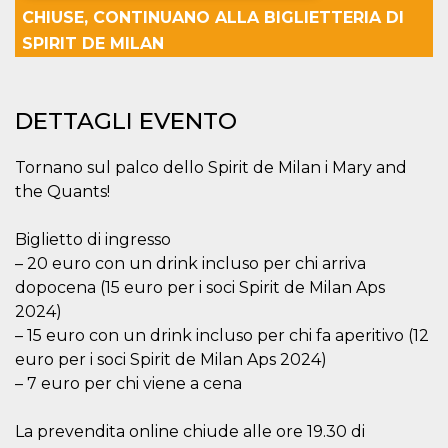
CHIUSE, CONTINUANO ALLA BIGLIETTERIA DI
Necessari
Marketing
SPIRIT DE MILAN
I cookie strettamente necessari o tecnici sono
indispensabili al funzionamento del sito. I
servizi qui presenti non potranno funzionare
DETTAGLI EVENTO
senza.
Provider /
Nome
Scadenza
Descrizione
Tornano sul palco dello Spirit de Milan i Mary and
Dominio
the Quants!
cf_clearance
1 anno
Clearance
Cloudflare,
Cookie from
Inc.
CloudFlare
.oooh.events
stores the proof
Biglietto di ingresso
of challenge
– 20 euro con un drink incluso per chi arriva
passed. It is
used to no
dopocena (15 euro per i soci Spirit de Milan Aps
longer issue a
captcha or
2024)
jschallenge
– 15 euro con un drink incluso per chi fa aperitivo (12
challenge if
present. It is
euro per i soci Spirit de Milan Aps 2024)
required to
reach origin
– 7 euro per chi viene a cena
server.
wordpress_test_cookie
Sessione
Cookie di
Automattic
La prevendita online chiude alle ore 19.30 di
Wordpress,
Inc.
verifica che il