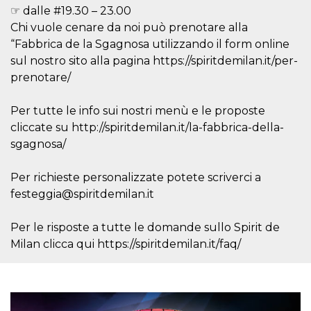
mese
viene
m.stripe.com
☞ dalle #19.30 – 23.00
generalmente
utilizzato per le
Chi vuole cenare da noi può prenotare alla
prestazioni e
l'ottimizzazione
“Fabbrica de la Sgagnosa utilizzando il form online
dei servizi di
sul nostro sito alla pagina https://spiritdemilan.it/per-
elaborazione
dei pagamenti,
prenotare/
facilitando la
memorizzazione
dei contenuti
sul browser per
Per tutte le info sui nostri menù e le proposte
rendere le
cliccate su http://spiritdemilan.it/la-fabbrica-della-
pagine più
veloci.
sgagnosa/
CookieScriptConsent
4
Questo cookie
CookieScript
settimane
viene utilizzato
oooh.events
Per richieste personalizzate potete scriverci a
2 giorni
dal servizio
Cookie-
festeggia@spiritdemilan.it
Script.com per
ricordare le
preferenze di
consenso sui
Per le risposte a tutte le domande sullo Spirit de
cookie dei
Milan clicca qui https://spiritdemilan.it/faq/
visitatori. È
necessario che il
banner dei
cookie di
Cookie-
Script.com
funzioni