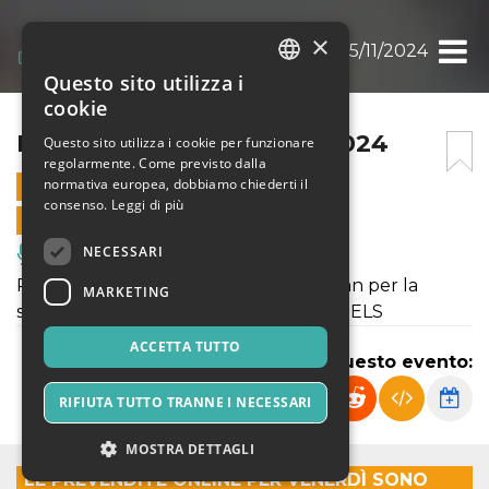
×
BANDIERA GIALLA 15/11/2024
Questo sito utilizza i
ITALIAN
cookie
ENGLISH
BANDIERA GIALLA 15/11/2024
Questo sito utilizza i cookie per funzionare
regolarmente. Come previsto dalla
SPANISH
normativa europea, dobbiamo chiederti il
15 NOVEMBRE 2024 - 19:30
consenso.
Leggi di più
VENDITE ONLINE TERMINATE
NECESSARI
Musica, Eventi Live, Club
Ritornano sul palco dello Spirit de Milan per la
MARKETING
serata “Bandiera Gialla” le DANCE ANGELS
ACCETTA TUTTO
Condividi questo evento:
RIFIUTA TUTTO TRANNE I NECESSARI
MOSTRA DETTAGLI
LE PREVENDITE ONLINE PER VENERDÌ SONO