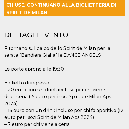
CHIUSE, CONTINUANO ALLA BIGLIETTERIA DI
Necessari
Marketing
SPIRIT DE MILAN
I cookie strettamente necessari o tecnici sono
indispensabili al funzionamento del sito. I
servizi qui presenti non potranno funzionare
DETTAGLI EVENTO
senza.
Provider /
Nome
Scadenza
Descrizione
Ritornano sul palco dello Spirit de Milan per la
Dominio
serata “Bandiera Gialla” le DANCE ANGELS
cf_clearance
1 anno
Clearance
Cloudflare,
Cookie from
Inc.
CloudFlare
.oooh.events
stores the proof
Le porte aprono alle 19:30
of challenge
passed. It is
used to no
Biglietto di ingresso
longer issue a
captcha or
– 20 euro con un drink incluso per chi viene
jschallenge
dopocena (15 euro per i soci Spirit de Milan Aps
challenge if
present. It is
2024)
required to
reach origin
– 15 euro con un drink incluso per chi fa aperitivo (12
server.
euro per i soci Spirit de Milan Aps 2024)
wordpress_test_cookie
Sessione
Cookie di
Automattic
– 7 euro per chi viene a cena
Wordpress,
Inc.
verifica che il