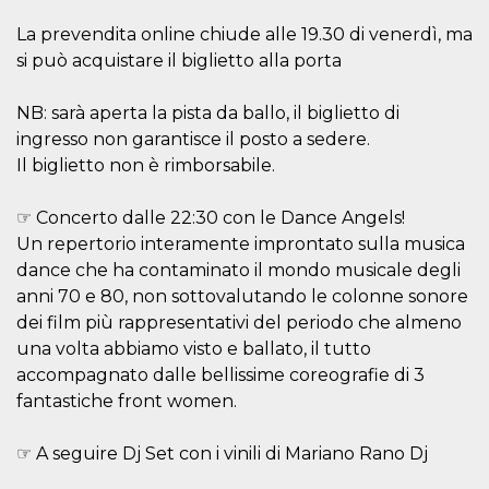
.oooh.events
browser accetti i
cookie.
La prevendita online chiude alle 19.30 di venerdì, ma
si può acquistare il biglietto alla porta
PHPSESSID
Sessione
Cookie
PHP.net
generato da
oooh.events
applicazioni
basate sul
NB: sarà aperta la pista da ballo, il biglietto di
linguaggio PHP.
ingresso non garantisce il posto a sedere.
Si tratta di un
identificatore
Il biglietto non è rimborsabile.
generico
utilizzato per
mantenere le
variabili di
☞ Concerto dalle 22:30 con le Dance Angels!
sessione utente.
Un repertorio interamente improntato sulla musica
Normalmente è
un numero
dance che ha contaminato il mondo musicale degli
generato in
modo casuale, il
anni 70 e 80, non sottovalutando le colonne sonore
modo in cui
dei film più rappresentativi del periodo che almeno
viene utilizzato
può essere
una volta abbiamo visto e ballato, il tutto
specifico per il
sito, ma un
accompagnato dalle bellissime coreografie di 3
buon esempio è
mantenere uno
fantastiche front women.
stato di accesso
per un utente
tra le pagine.
☞ A seguire Dj Set con i vinili di Mariano Rano Dj
m
1 anno 1
Questo cookie
Stripe