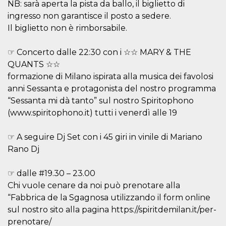
.oooh.events
NB: sarà aperta la pista da ballo, il biglietto di
browser accetti i
cookie.
ingresso non garantisce il posto a sedere.
Il biglietto non è rimborsabile.
PHPSESSID
Sessione
Cookie
PHP.net
generato da
oooh.events
applicazioni
basate sul
☞ Concerto dalle 22:30 con i ☆☆ MARY & THE
linguaggio PHP.
QUANTS ☆☆
Si tratta di un
identificatore
formazione di Milano ispirata alla musica dei favolosi
generico
utilizzato per
anni Sessanta e protagonista del nostro programma
mantenere le
variabili di
“Sessanta mi dà tanto” sul nostro Spiritophono
sessione utente.
(www.spiritophono.it) tutti i venerdì alle 19
Normalmente è
un numero
generato in
modo casuale, il
☞ A seguire Dj Set con i 45 giri in vinile di Mariano
modo in cui
Rano Dj
viene utilizzato
può essere
specifico per il
sito, ma un
☞ dalle #19.30 – 23.00
buon esempio è
mantenere uno
Chi vuole cenare da noi può prenotare alla
stato di accesso
“Fabbrica de la Sgagnosa utilizzando il form online
per un utente
tra le pagine.
sul nostro sito alla pagina https://spiritdemilan.it/per-
m
1 anno 1
Questo cookie
Stripe
prenotare/