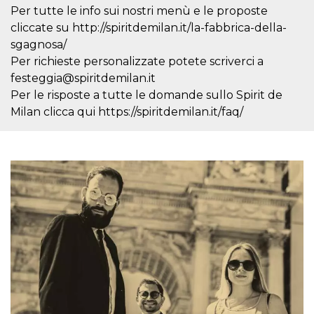
mese
viene
m.stripe.com
Per tutte le info sui nostri menù e le proposte
generalmente
utilizzato per le
cliccate su http://spiritdemilan.it/la-fabbrica-della-
prestazioni e
l'ottimizzazione
sgagnosa/
dei servizi di
Per richieste personalizzate potete scriverci a
elaborazione
dei pagamenti,
festeggia@spiritdemilan.it
facilitando la
memorizzazione
Per le risposte a tutte le domande sullo Spirit de
dei contenuti
sul browser per
Milan clicca qui https://spiritdemilan.it/faq/
rendere le
pagine più
veloci.
CookieScriptConsent
4
Questo cookie
CookieScript
settimane
viene utilizzato
oooh.events
2 giorni
dal servizio
Cookie-
Script.com per
ricordare le
preferenze di
consenso sui
cookie dei
visitatori. È
necessario che il
banner dei
cookie di
Cookie-
Script.com
funzioni