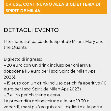
CHIUSE, CONTINUANO ALLA BIGLIETTERIA DI
Necessari
Marketing
SPIRIT DE MILAN
I cookie strettamente necessari o tecnici sono
indispensabili al funzionamento del sito. I
servizi qui presenti non potranno funzionare
DETTAGLI EVENTO
senza.
Provider /
Nome
Scadenza
Descrizione
Ritornano sul palco dello Spirit de Milan i Mary and
Dominio
the Quants
cf_clearance
1 anno
Clearance
Cloudflare,
Cookie from
Inc.
CloudFlare
.oooh.events
stores the proof
Biglietto di ingresso
of challenge
– 20 euro con un drink incluso per chi arriva
passed. It is
used to no
dopocena (15 euro per i soci Spirit de Milan Aps
longer issue a
captcha or
2023)
jschallenge
– 15 euro con un drink incluso per chi fa aperitivo (10
challenge if
present. It is
euro per i soci Spirit de Milan Aps 2023)
required to
reach origin
– 7 euro per chi viene a cena
server.
La prevendita online chiude alle ore 19.30 di
wordpress_test_cookie
Sessione
Cookie di
Automattic
venerdì, ma si può acquistare il biglietto alla porta
Wordpress,
Inc.
verifica che il