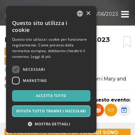
×
BANDIERA GIALLA 16/06/2023
Questo sito utilizza i
ITALIAN
cookie
ENGLISH
BANDIERA GIALLA 16/06/2023
Questo sito utilizza i cookie per funzionare
regolarmente. Come previsto dalla
SPANISH
normativa europea, dobbiamo chiederti il
16 GIUGNO 2023 - 19:30
consenso.
Leggi di più
VENDITE ONLINE TERMINATE
NECESSARI
Musica, Eventi Live, Club
Ritornano sul palco dello Spirit de Milan i Mary and
MARKETING
the Quants
ACCETTA TUTTO
Condividi questo evento:
RIFIUTA TUTTO TRANNE I NECESSARI
MOSTRA DETTAGLI
LE PREVENDITE ONLINE PER VENERDÌ SONO