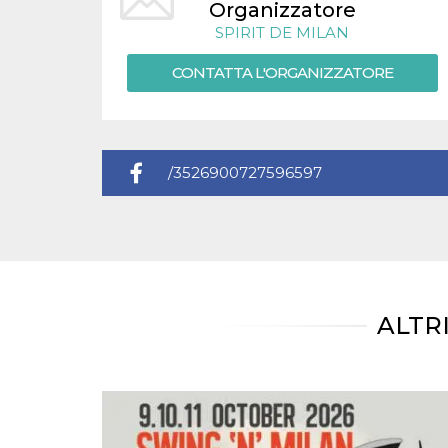
.oooh.events
Organizzatore
browser accetti i
cookie.
SPIRIT DE MILAN
PHPSESSID
Sessione
Cookie
PHP.net
CONTATTA L'ORGANIZZATORE
generato da
oooh.events
applicazioni
basate sul
linguaggio PHP.
Si tratta di un
identificatore
generico
utilizzato per
/3526900727596597
mantenere le
variabili di
sessione utente.
Normalmente è
un numero
generato in
modo casuale, il
modo in cui
viene utilizzato
può essere
ALTR
specifico per il
sito, ma un
buon esempio è
mantenere uno
stato di accesso
per un utente
tra le pagine.
m
1 anno 1
Questo cookie
Stripe