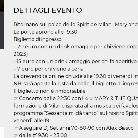
DETTAGLI EVENTO
Ritornano sul palco dello Spirit de Milan i Mary a
Le porte aprono alle 19:30
Biglietto di ingresso
– 20 euro con un drink omaggio per chi viene dopoc
2023)
- 15 euro con un drink omaggio per chi fa aperitivo 
– 7 euro per chi viene a cena
La prevendita online chiude alle 19.30 di venerdì, ma
NB: sarà aperta la pista da ballo, il biglietto di ingr
Il biglietto non è rimborsabile.
☞ Concerto dalle 22:30 con i ☆☆ MARY & THE Q
formazione di Milano ispirata alla musica dei favolo
programma “Sessanta mi dà tanto” sul nostro Spirit
venerdì alle 19 .
☞ A seguire Dj Set anni 70-80-90 con Alex Biasco
☞ dalle #19.30 – 23.00