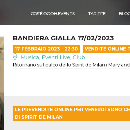
COS’È OOOH.EVENTS
TARIFFE
BLO
BANDIERA GIALLA 17/02/2023
17 FEBBRAIO 2023 - 22:30
VENDITE ONLINE 
Musica, Eventi Live, Club
Ritornano sul palco dello Spirit de Milan i Mary a
LE PREVENDITE ONLINE PER VENERDÌ SONO CH
DI SPIRIT DE MILAN