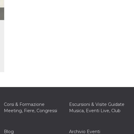
 letto
te Mi
ag di
su
eb
la
eguici
” del
i
colgono
ioni
 e
 di
 la
ne di
del
Corsi & Formazione
Escursioni & Visite Guidate
Meeting, Fiere, Congressi
Musica, Eventi Live, Club
r la
irata.
Blog
Archivio Eventi