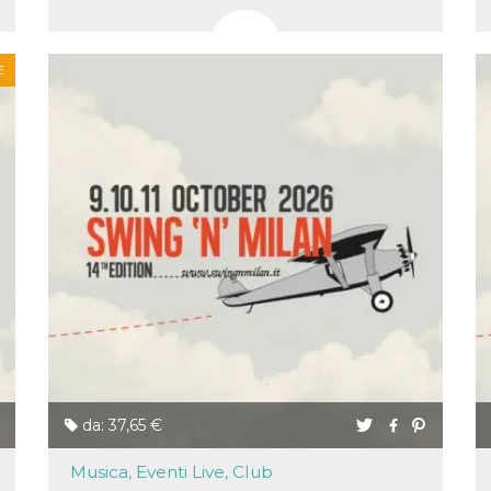
E
da: 37,65 €
ccesso
Musica, Eventi Live, Club
ssione