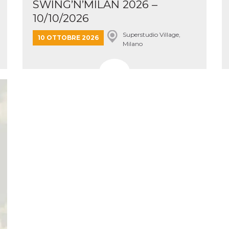
SWING’N’MILAN 2026 –
e per
10/10/2026
kie
Superstudio Village,
10 OTTOBRE 2026
 si
Milano
Non è
e
singola
egnala
er
la
ttività
er il
 di
tano
al
acebook
he che
ntale
kie
opo 10
sto