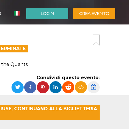
G
LOGIN
CREA EVENTO
ESPAÑOL
ENGLISH
TERMINATE
nd the Quants
Condividi questo evento:
IUSE, CONTINUANO ALLA BIGLIETTERIA