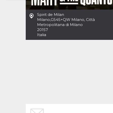
Necessari
Marketing
Spirit de Milan
I cookie strettamente necessari o tecnici sono
Milano
,
G545+QW Milano, Città
indispensabili al funzionamento del sito. I
Metropolitana di Milano
servizi qui presenti non potranno funzionare
20157
senza.
Italia
Provider /
Nome
Scadenza
Descrizione
Dominio
cf_clearance
1 anno
Clearance
Cloudflare,
Cookie from
Inc.
CloudFlare
.oooh.events
stores the proof
of challenge
passed. It is
used to no
longer issue a
captcha or
jschallenge
challenge if
present. It is
required to
reach origin
server.
wordpress_test_cookie
Sessione
Cookie di
Automattic
Wordpress,
Inc.
verifica che il