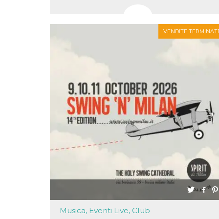
correttamente.
Storage declaration
VENDITE TERMINAT
Storage
Nome
Descrizione
type
fbssls_314278995690155
Session
storage
wpEmojiSettingsSupports
Session
storage
cn_uc__
Local
storage
Provider /
Nome
Scadenza
Descrizione
Dominio
c_user
4
Cookie di a
Meta
Musica, Eventi Live, Club
settimane
utente. Può
Platform Inc.
2 giorni
essere di se
.facebook.com