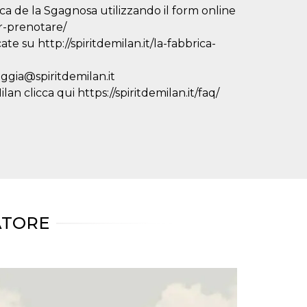
ca de la Sgagnosa utilizzando il form online
er-prenotare/
ate su http://spiritdemilan.it/la-fabbrica-
eggia@spiritdemilan.it
an clicca qui https://spiritdemilan.it/faq/
ATORE