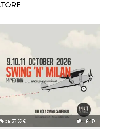
ATORE
da: 37,65 €