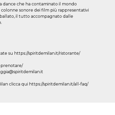
ca dance che ha contaminato il mondo
 colonne sonore dei film più rappresentativi
ballato, il tutto accompagnato dalle
.
te su https://spiritdemilan.it/ristorante/
r-prenotare/
eggia@spiritdemilan.it
an clicca qui https://spiritdemilan.it/all-faq/