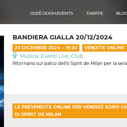
COS’È OOOH.EVENTS
TARIFFE
BLO
BANDIERA GIALLA 20/12/2024
20 DICEMBRE 2024 - 19:30
VENDITE ONLINE
Musica, Eventi Live, Club
Ritornano sul palco dello Spirit de Milan per la s
LE PREVENDITE ONLINE PER VENERDÌ SONO CH
DI SPIRIT DE MILAN