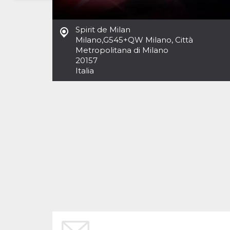
Necessari
Marketing
Spirit de Milan
I cookie strettamente necessari o tecnici sono
Milano
,
G545+QW Milano, Città
indispensabili al funzionamento del sito. I
Metropolitana di Milano
servizi qui presenti non potranno funzionare
20157
senza.
Italia
Provider /
Nome
Scadenza
Descrizione
Dominio
cf_clearance
1 anno
Clearance
Cloudflare,
Cookie from
Inc.
CloudFlare
.oooh.events
stores the proof
of challenge
passed. It is
used to no
longer issue a
captcha or
jschallenge
challenge if
present. It is
required to
reach origin
server.
wordpress_test_cookie
Sessione
Cookie di
Automattic
Wordpress,
Inc.
verifica che il