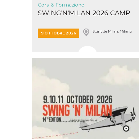
correttamente.
Corsi & Formazione
Storage declaration
SWING’N’MILAN 2026 CAMP
Storage
Nome
Descrizione
type
Spirit de Milan, Milano
9 OTTOBRE 2026
fbssls_314278995690155
Session
storage
wpEmojiSettingsSupports
Session
storage
cn_uc__
Local
storage
Provider /
Nome
Scadenza
Descrizione
Dominio
c_user
4
Cookie di a
Meta
settimane
utente. Può
Platform Inc.
2 giorni
essere di se
.facebook.com