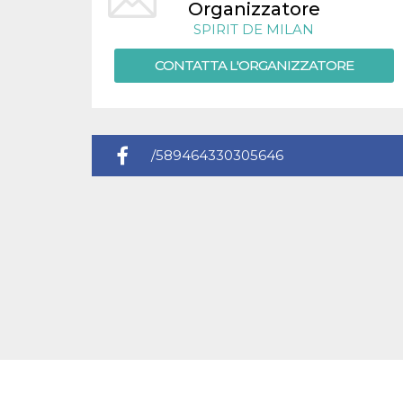
.oooh.events
Organizzatore
browser accetti i
cookie.
SPIRIT DE MILAN
PHPSESSID
Sessione
Cookie
PHP.net
CONTATTA L'ORGANIZZATORE
generato da
oooh.events
applicazioni
basate sul
linguaggio PHP.
Si tratta di un
identificatore
generico
utilizzato per
/589464330305646
mantenere le
variabili di
sessione utente.
Normalmente è
un numero
generato in
modo casuale, il
modo in cui
viene utilizzato
può essere
specifico per il
sito, ma un
buon esempio è
mantenere uno
stato di accesso
per un utente
tra le pagine.
m
1 anno 1
Questo cookie
Stripe