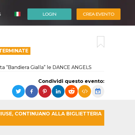
G
LOGIN
CREA EVENTO
ESPAÑOL
ENGLISH
 TERMINATE
erata “Bandiera Gialla” le DANCE ANGELS
Condividi questo evento:
IUSE, CONTINUANO ALLA BIGLIETTERIA