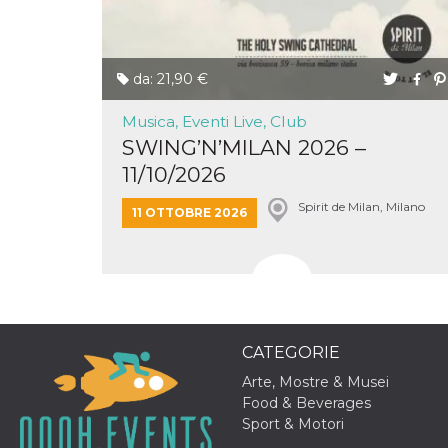
o persistent
30 giorni
datr
2 anni
Questo coo
Meta
identifica il
Platform Inc.
da: 21,90 €
browser che
.facebook.com
connette a
Facebook. 
Musica, Eventi Live, Club
direttament
legato alla 
SWING’N’MILAN 2026 –
Facebook
dell'utente.
11/10/2026
Facebook s
che viene
Spirit de Milan, Milano
utilizzato p
11 OTTOBRE 2026
aiutare con 
sicurezza e a
di accesso
sospette, in
particolare p
rilevamento
bot che ten
di accedere 
servizio. F
afferma anc
CATEGORIE
il profilo
comportame
Arte, Mostre & Musei
associato a
Food & Beverages
ciascun coo
datr viene
Sport & Motori
eliminato d
giorni. Que