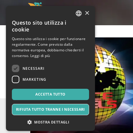
×
Questo sito utilizza i
ITALIAN
cookie
ENGLISH
Questo sito utilizza i cookie per funzionare
regolarmente. Come previsto dalla
SPANISH
normativa europea, dobbiamo chiederti il
consenso.
Leggi di più
NECESSARI
MARKETING
ACCETTA TUTTO
RIFIUTA TUTTO TRANNE I NECESSARI
MOSTRA DETTAGLI