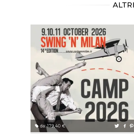
mese
viene
m.stripe.com
ALTR
generalmente
utilizzato per le
prestazioni e
l'ottimizzazione
dei servizi di
elaborazione
dei pagamenti,
facilitando la
memorizzazione
dei contenuti
sul browser per
rendere le
pagine più
veloci.
CookieScriptConsent
4
Questo cookie
CookieScript
settimane
viene utilizzato
oooh.events
2 giorni
dal servizio
Cookie-
Script.com per
ricordare le
preferenze di
consenso sui
cookie dei
visitatori. È
necessario che il
banner dei
cookie di
Cookie-
da: 179,40 €
Script.com
funzioni