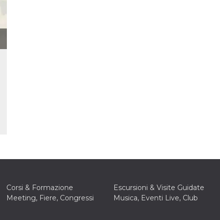
e per
kie
 si
Non è
e
singola
egnala
er
la
ttività
er il
 di
tano
al
acebook
he che
ntale
Corsi & Formazione
Escursioni & Visite Guidate
Meeting, Fiere, Congressi
Musica, Eventi Live, Club
kie
opo 10
sto