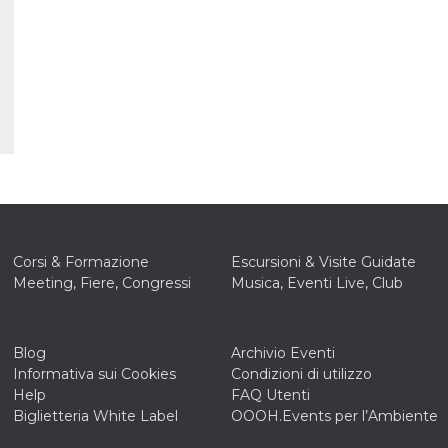
e per
kie
 si
Non è
e
singola
egnala
er
la
ttività
Corsi & Formazione
Escursioni & Visite Guidate
er il
Meeting, Fiere, Congressi
Musica, Eventi Live, Club
 di
tano
al
acebook
he che
Blog
Archivio Eventi
Informativa sui Cookies
Condizioni di utilizzo
ntale
Help
FAQ Utenti
kie
Biglietteria White Label
OOOH.Events per l’Ambiente
opo 10
sto