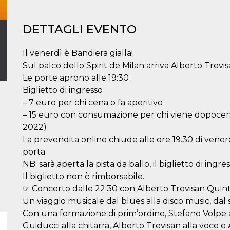
DETTAGLI EVENTO
Il venerdì è Bandiera gialla!
Sul palco dello Spirit de Milan arriva Alberto Trevi
Le porte aprono alle 19:30
Biglietto di ingresso
– 7 euro per chi cena o fa aperitivo
– 15 euro con consumazione per chi viene dopocena 
2022)
La prevendita online chiude alle ore 19.30 di venerdì
porta
NB: sarà aperta la pista da ballo, il biglietto di ingr
Il biglietto non è rimborsabile.
☞ Concerto dalle 22:30 con Alberto Trevisan Quint
Un viaggio musicale dal blues alla disco music, dal s
Con una formazione di prim’ordine, Stefano Volpe al
Guiducci alla chitarra, Alberto Trevisan alla voce e A