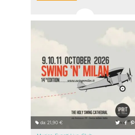
correttamente.
Storage declaration
Storage
Nome
Descrizione
type
fbssls_314278995690155
Session
storage
wpEmojiSettingsSupports
Session
storage
cn_uc__
Local
storage
Provider /
Nome
Scadenza
Descrizione
Dominio
da: 21,90 €
c_user
4
Cookie di a
Meta
settimane
utente. Può
Platform Inc.
2 giorni
essere di se
.facebook.com