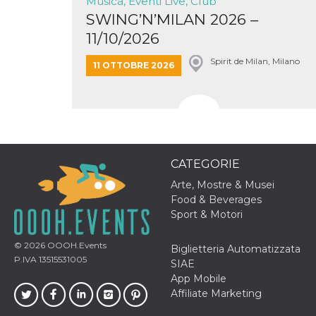
Musica, Eventi Live, Club
o persistent
SWING’N’MILAN 2026 –
30 giorni
11/10/2026
datr
2 anni
Questo coo
Meta
identifica il
Platform Inc.
browser che
.facebook.com
Spirit de Milan, Milano
11 OTTOBRE 2026
connette a
Facebook. 
direttament
legato alla 
Facebook
dell'utente.
Facebook s
che viene
utilizzato p
aiutare con 
CATEGORIE
sicurezza e a
di accesso
Arte, Mostre & Musei
sospette, in
particolare p
Food & Beverages
rilevamento
Sport & Motori
bot che ten
di accedere 
servizio. F
© 2026
OOOH.Events
afferma anc
Biglietteria Automatizzata
il profilo
P.IVA 13515531005
SIAE
comportame
associato a
App Mobile
ciascun coo
Affiliate Marketing
datr viene
eliminato d
giorni. Que