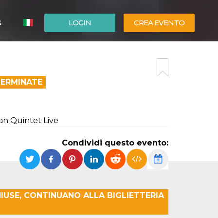
G
LOGIN
CREA EVENTO
ESPAÑOL
ENGLISH
TERMINATE
san Quintet Live
Condividi questo evento:
IUSE, CONTINUANO ALLA BIGLIETTERIA