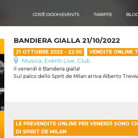
COS’È OOOH.EVENTS
TARIFFE
BLO
BANDIERA GIALLA 21/10/2022
21 OTTOBRE 2022 - 22:30
VENDITE ONLINE 
Musica, Eventi Live, Club
Il venerdì è Bandiera gialla!
Sul palco dello Spirit de Milan arriva Alberto Trevi
LE PREVENDITE ONLINE PER VENERDÌ SONO CH
DI SPIRIT DE MILAN