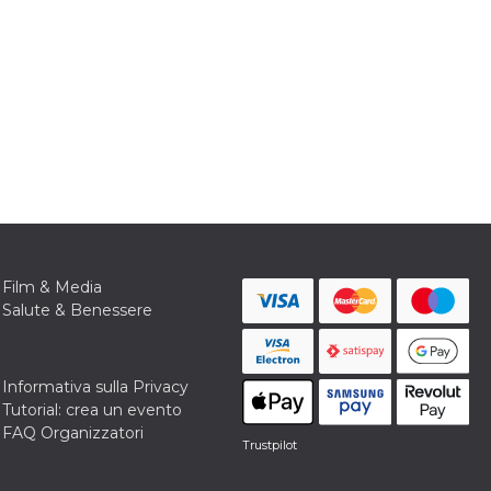
Film & Media
Salute & Benessere
Informativa sulla Privacy
Tutorial: crea un evento
FAQ Organizzatori
Trustpilot