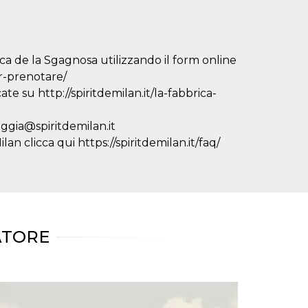
ca de la Sgagnosa utilizzando il form online
er-prenotare/
ate su http://spiritdemilan.it/la-fabbrica-
eggia@spiritdemilan.it
an clicca qui https://spiritdemilan.it/faq/
D
ATORE