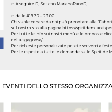
☞ A seguire Dj Set con MarianoRanoDj
☞ dalle #19.30 – 23.00
Chi vuole cenare da noi può prenotare alla “Fabbri
sul nostro sito alla pagina https://spiritdemilan.it/p
Per tutte le info sui nostri menù e le proposte clicc
della-sgagnosa/
Per richieste personalizzate potete scriverci a fest
Per le risposte a tutte le domande sullo Spirit de Mil
istory%22%3A[%7B%22surface%22%3A%22page%22%7D]%7
I EVENTI DELLO STESSO ORGANIZZ