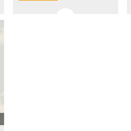
ccesso
ssione