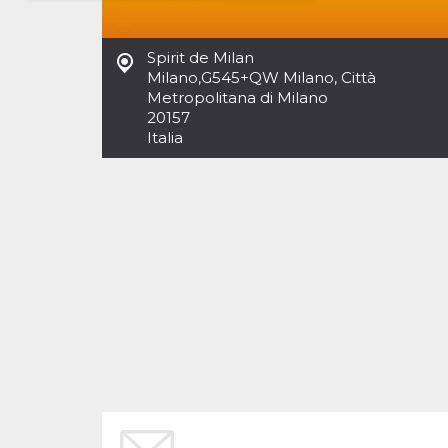
Necessari
Marketing
Spirit de Milan
I cookie strettamente necessari o tecnici sono
Milano
,
G545+QW Milano, Città
indispensabili al funzionamento del sito. I
Metropolitana di Milano
servizi qui presenti non potranno funzionare
20157
senza.
Italia
Provider /
Nome
Scadenza
Descrizione
Dominio
cf_clearance
1 anno
Clearance
Cloudflare,
Cookie from
Inc.
CloudFlare
.oooh.events
stores the proof
of challenge
passed. It is
used to no
longer issue a
captcha or
jschallenge
challenge if
present. It is
required to
reach origin
server.
wordpress_test_cookie
Sessione
Cookie di
Automattic
Wordpress,
Inc.
verifica che il