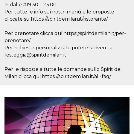
mese
viene
m.stripe.com
☞ dalle #19.30 – 23.00
generalmente
utilizzato per le
Per tutte le info sui nostri menù e le proposte
prestazioni e
l'ottimizzazione
cliccate su https://spiritdemilan.it/ristorante/
dei servizi di
elaborazione
dei pagamenti,
Per prenotare clicca qui https://spiritdemilan.it/per-
facilitando la
memorizzazione
prenotare/
dei contenuti
sul browser per
Per richieste personalizzate potete scriverci a
rendere le
festeggia@spiritdemilan.it
pagine più
veloci.
CookieScriptConsent
4
Questo cookie
CookieScript
Per le risposte a tutte le domande sullo Spirit de
settimane
viene utilizzato
oooh.events
Milan clicca qui https://spiritdemilan.it/all-faq/
2 giorni
dal servizio
Cookie-
Script.com per
ricordare le
preferenze di
consenso sui
cookie dei
visitatori. È
necessario che il
banner dei
cookie di
Cookie-
Script.com
funzioni