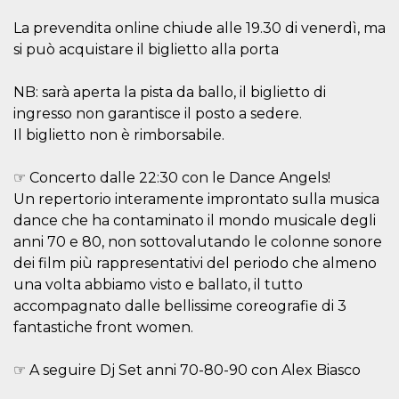
.oooh.events
browser accetti i
cookie.
La prevendita online chiude alle 19.30 di venerdì, ma
si può acquistare il biglietto alla porta
PHPSESSID
Sessione
Cookie
PHP.net
generato da
oooh.events
applicazioni
basate sul
NB: sarà aperta la pista da ballo, il biglietto di
linguaggio PHP.
ingresso non garantisce il posto a sedere.
Si tratta di un
identificatore
Il biglietto non è rimborsabile.
generico
utilizzato per
mantenere le
variabili di
☞ Concerto dalle 22:30 con le Dance Angels!
sessione utente.
Un repertorio interamente improntato sulla musica
Normalmente è
un numero
dance che ha contaminato il mondo musicale degli
generato in
modo casuale, il
anni 70 e 80, non sottovalutando le colonne sonore
modo in cui
dei film più rappresentativi del periodo che almeno
viene utilizzato
può essere
una volta abbiamo visto e ballato, il tutto
specifico per il
sito, ma un
accompagnato dalle bellissime coreografie di 3
buon esempio è
mantenere uno
fantastiche front women.
stato di accesso
per un utente
tra le pagine.
☞ A seguire Dj Set anni 70-80-90 con Alex Biasco
m
1 anno 1
Questo cookie
Stripe