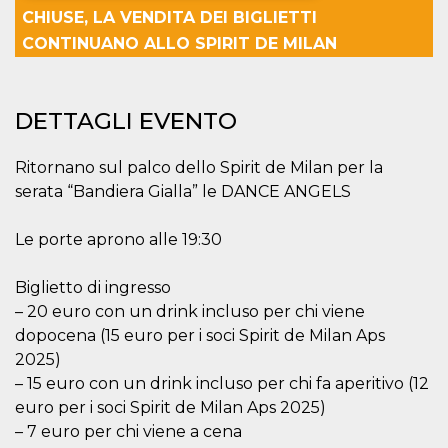
CHIUSE, LA VENDITA DEI BIGLIETTI
Necessari
Marketing
CONTINUANO ALLO SPIRIT DE MILAN
I cookie strettamente necessari o tecnici sono
indispensabili al funzionamento del sito. I
servizi qui presenti non potranno funzionare
DETTAGLI EVENTO
senza.
Provider /
Nome
Scadenza
Descrizione
Ritornano sul palco dello Spirit de Milan per la
Dominio
serata “Bandiera Gialla” le DANCE ANGELS
cf_clearance
1 anno
Clearance
Cloudflare,
Cookie from
Inc.
CloudFlare
.oooh.events
stores the proof
Le porte aprono alle 19:30
of challenge
passed. It is
used to no
Biglietto di ingresso
longer issue a
captcha or
– 20 euro con un drink incluso per chi viene
jschallenge
dopocena (15 euro per i soci Spirit de Milan Aps
challenge if
present. It is
2025)
required to
reach origin
– 15 euro con un drink incluso per chi fa aperitivo (12
server.
euro per i soci Spirit de Milan Aps 2025)
wordpress_test_cookie
Sessione
Cookie di
Automattic
– 7 euro per chi viene a cena
Wordpress,
Inc.
verifica che il