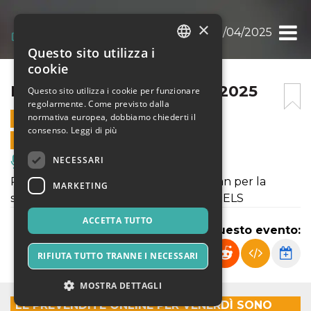
×
BANDIERA GIALLA 25/04/2025
Questo sito utilizza i
ITALIAN
cookie
ENGLISH
BANDIERA GIALLA 25/04/2025
Questo sito utilizza i cookie per funzionare
regolarmente. Come previsto dalla
SPANISH
normativa europea, dobbiamo chiederti il
25 APRILE 2025 - 19:30
consenso.
Leggi di più
VENDITE ONLINE TERMINATE
NECESSARI
Musica, Eventi Live, Club
Ritornano sul palco dello Spirit de Milan per la
MARKETING
serata “Bandiera Gialla” le DANCE ANGELS
ACCETTA TUTTO
Condividi questo evento:
RIFIUTA TUTTO TRANNE I NECESSARI
MOSTRA DETTAGLI
LE PREVENDITE ONLINE PER VENERDÌ SONO