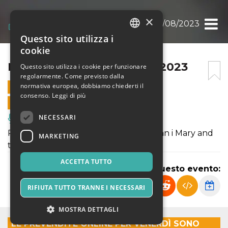
×
BANDIERA GIALLA 25/08/2023
Questo sito utilizza i
ITALIAN
cookie
ENGLISH
BANDIERA GIALLA 25/08/2023
Questo sito utilizza i cookie per funzionare
regolarmente. Come previsto dalla
SPANISH
normativa europea, dobbiamo chiederti il
25 AGOSTO 2023 - 19:30
consenso.
Leggi di più
VENDITE ONLINE TERMINATE
NECESSARI
Musica, Eventi Live, Club
Ritornano sul palco dello Spirit de Milan i Mary and
MARKETING
the Quants
ACCETTA TUTTO
Condividi questo evento:
RIFIUTA TUTTO TRANNE I NECESSARI
MOSTRA DETTAGLI
LE PREVENDITE ONLINE PER VENERDÌ SONO