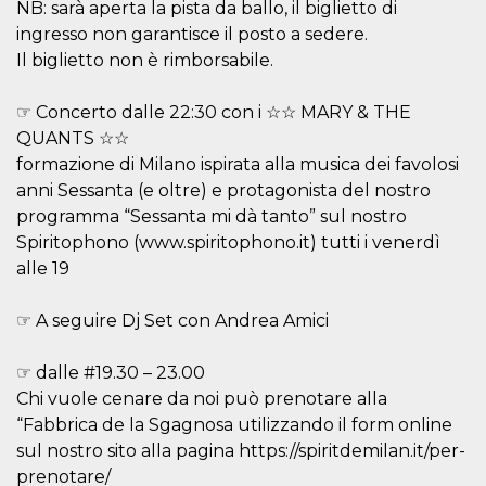
.oooh.events
NB: sarà aperta la pista da ballo, il biglietto di
browser accetti i
cookie.
ingresso non garantisce il posto a sedere.
Il biglietto non è rimborsabile.
PHPSESSID
Sessione
Cookie
PHP.net
generato da
oooh.events
applicazioni
basate sul
☞ Concerto dalle 22:30 con i ☆☆ MARY & THE
linguaggio PHP.
QUANTS ☆☆
Si tratta di un
identificatore
formazione di Milano ispirata alla musica dei favolosi
generico
utilizzato per
anni Sessanta (e oltre) e protagonista del nostro
mantenere le
variabili di
programma “Sessanta mi dà tanto” sul nostro
sessione utente.
Spiritophono (www.spiritophono.it) tutti i venerdì
Normalmente è
un numero
alle 19
generato in
modo casuale, il
modo in cui
☞ A seguire Dj Set con Andrea Amici
viene utilizzato
può essere
specifico per il
sito, ma un
☞ dalle #19.30 – 23.00
buon esempio è
mantenere uno
Chi vuole cenare da noi può prenotare alla
stato di accesso
“Fabbrica de la Sgagnosa utilizzando il form online
per un utente
tra le pagine.
sul nostro sito alla pagina https://spiritdemilan.it/per-
m
1 anno 1
Questo cookie
Stripe
prenotare/