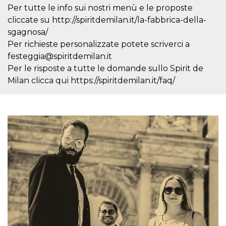
mese
viene
m.stripe.com
Per tutte le info sui nostri menù e le proposte
generalmente
utilizzato per le
cliccate su http://spiritdemilan.it/la-fabbrica-della-
prestazioni e
l'ottimizzazione
sgagnosa/
dei servizi di
Per richieste personalizzate potete scriverci a
elaborazione
dei pagamenti,
festeggia@spiritdemilan.it
facilitando la
memorizzazione
Per le risposte a tutte le domande sullo Spirit de
dei contenuti
sul browser per
Milan clicca qui https://spiritdemilan.it/faq/
rendere le
pagine più
veloci.
CookieScriptConsent
4
Questo cookie
CookieScript
settimane
viene utilizzato
oooh.events
2 giorni
dal servizio
Cookie-
Script.com per
ricordare le
preferenze di
consenso sui
cookie dei
visitatori. È
necessario che il
banner dei
cookie di
Cookie-
Script.com
funzioni