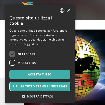
×
Questo sito utilizza i
ITALIAN
cookie
ENGLISH
Questo sito utilizza i cookie per funzionare
regolarmente. Come previsto dalla
SPANISH
normativa europea, dobbiamo chiederti il
consenso.
Leggi di più
NECESSARI
MARKETING
ACCETTA TUTTO
RIFIUTA TUTTO TRANNE I NECESSARI
MOSTRA DETTAGLI