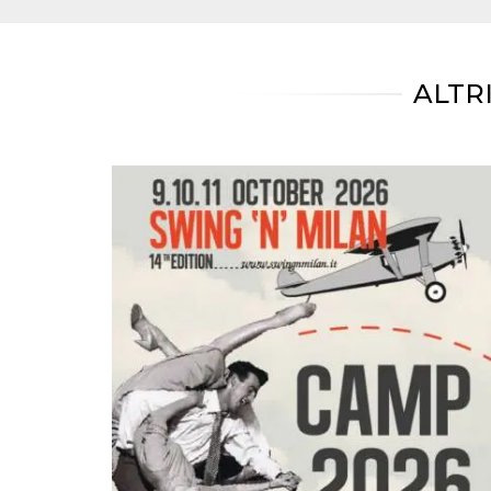
mese
viene
m.stripe.com
generalmente
utilizzato per le
prestazioni e
l'ottimizzazione
dei servizi di
ALTR
elaborazione
dei pagamenti,
facilitando la
memorizzazione
dei contenuti
sul browser per
rendere le
pagine più
veloci.
CookieScriptConsent
4
Questo cookie
CookieScript
settimane
viene utilizzato
oooh.events
2 giorni
dal servizio
Cookie-
Script.com per
ricordare le
preferenze di
consenso sui
cookie dei
visitatori. È
necessario che il
banner dei
cookie di
Cookie-
Script.com
funzioni