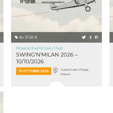
e per
kie
 si
Non è
e
singola
da: 37,65 €
egnala
Musica, Eventi Live, Club
er
SWING’N’MILAN 2026 –
la
ttività
10/10/2026
Superstudio Village,
er il
10 OTTOBRE 2026
 di
Milano
tano
al
acebook
he che
ntale
kie
opo 10
sto