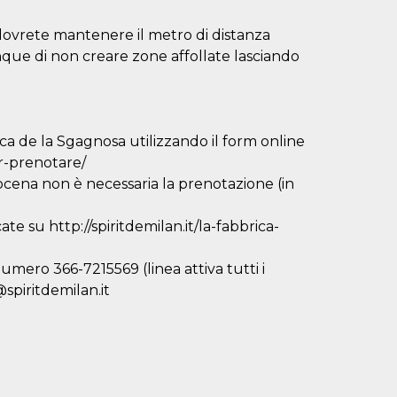
, dovrete mantenere il metro di distanza
unque di non creare zone affollate lasciando
ca de la Sgagnosa utilizzando il form online
er-prenotare/
D
pocena non è necessaria la prenotazione (in
ate su http://spiritdemilan.it/la-fabbrica-
umero 366-7215569 (linea attiva tutti i
@spiritdemilan.it