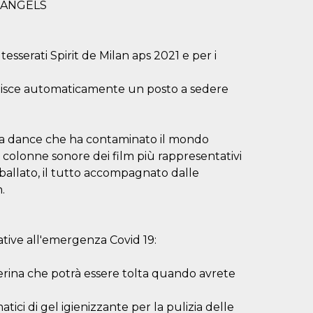
CE ANGELS
esserati Spirit de Milan aps 2021 e per i
rantisce automaticamente un posto a sedere
ca dance che ha contaminato il mondo
 colonne sonore dei film più rappresentativi
ballato, il tutto accompagnato dalle
.
ative all'emergenza Covid 19:
erina che potrà essere tolta quando avrete
ici di gel igienizzante per la pulizia delle