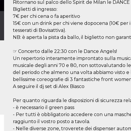
Ritornano sul palco dello Spirit de Milan le DAN
Biglietti di ingresso:
7€ per chi cena o fa aperitivo
15€ con un drink per chi viene dopocena (10€ per i t
tesserati di Bovisattiva).
NB: è aperta la pista da ballo, il biglietto non ga
☞ Concerto dalle 22:30 con le Dance Angels!
Un repertorio interamente improntato sulla musi
musicale degli anni 70 e 80, non sottovalutando le
del periodo che almeno una volta abbiamo visto e 
bellissime coreografie di 3 fantastiche front women
A seguire il dj set di Alex Biasco
Per quanto riguarda le disposizioni di sicurezza rel
- è necessario il green pass
- Per tutti è obbligatorio accedere con una masch
raggiunto il vostro posto a tavola.
- Nelle diverse zone, troverete dei dispenser automat