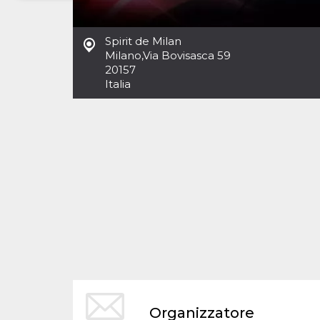
Necessari
Marketing
Spirit de Milan
I cookie strettamente necessari o tecnici sono
Milano
,
Via Bovisasca 59
indispensabili al funzionamento del sito. I
20157
servizi qui presenti non potranno funzionare
Italia
senza.
Provider /
Nome
Scadenza
Descrizione
Dominio
cf_clearance
1 anno
Clearance
Cloudflare,
Cookie from
Inc.
CloudFlare
.oooh.events
stores the proof
of challenge
passed. It is
used to no
longer issue a
captcha or
jschallenge
challenge if
present. It is
required to
reach origin
server.
wordpress_test_cookie
Sessione
Cookie di
Automattic
Organizzatore
Wordpress,
Inc.
verifica che il