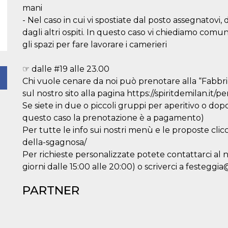
mani
- Nel caso in cui vi spostiate dal posto assegnatovi
dagli altri ospiti. In questo caso vi chiediamo com
gli spazi per fare lavorare i camerieri
☞ dalle #19 alle 23.00
Chi vuole cenare da noi può prenotare alla “Fabbri
sul nostro sito alla pagina https://spiritdemilan.it/p
istory%22%3A[%7B%22surface%22%3A%22page%22%7D]%7
Se siete in due o piccoli gruppi per aperitivo o do
questo caso la prenotazione è a pagamento)
Per tutte le info sui nostri menù e le proposte clicc
della-sgagnosa/
Per richieste personalizzate potete contattarci al n
giorni dalle 15:00 alle 20:00) o scriverci a festeggia
PARTNER