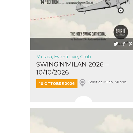
o persistent
30 giorni
datr
2 anni
Questo coo
Meta
identifica il
Platform Inc.
browser che
.facebook.com
connette a
Facebook. 
direttament
legato alla 
Facebook
dell'utente.
Facebook s
Musica, Eventi Live, Club
che viene
utilizzato p
SWING’N’MILAN 2026 –
aiutare con 
sicurezza e a
10/10/2026
di accesso
sospette, in
Spirit de Milan, Milano
particolare p
10 OTTOBRE 2026
rilevamento
bot che ten
di accedere 
servizio. F
afferma anc
il profilo
comportame
associato a
ciascun coo
datr viene
eliminato d
giorni. Que