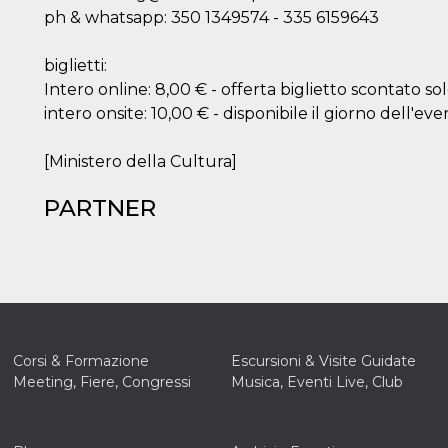
ph & whatsapp: 350 1349574 - 335 6159643
biglietti:
Intero online: 8,00 € - offerta biglietto scontato so
intero onsite: 10,00 € - disponibile il giorno dell'eve
[Ministero della Cultura]
PARTNER
Corsi & Formazione
Escursioni & Visite Guidate
Meeting, Fiere, Congressi
Musica, Eventi Live, Club