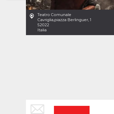
Necessari
Marketing
Teatro Comunale
I cookie strettamente necessari o tecnici sono
Cavriglia
,
piazza Berlinguer, 1
indispensabili al funzionamento del sito. I
52022
servizi qui presenti non potranno funzionare
Italia
senza.
Provider /
Nome
Scadenza
Descrizione
Dominio
cf_clearance
1 anno
Clearance
Cloudflare,
Cookie from
Inc.
CloudFlare
.oooh.events
stores the proof
of challenge
passed. It is
used to no
longer issue a
captcha or
jschallenge
challenge if
present. It is
required to
reach origin
server.
wordpress_test_cookie
Sessione
Cookie di
Automattic
Wordpress,
Inc.
verifica che il