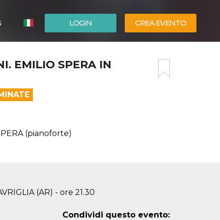
G
LOGIN
CREA EVENTO
ESPAÑOL
I. EMILIO SPERA IN
ENGLISH
MINATE
PERA (pianoforte)
AVRIGLIA (AR) - ore 21.30
Condividi questo evento: