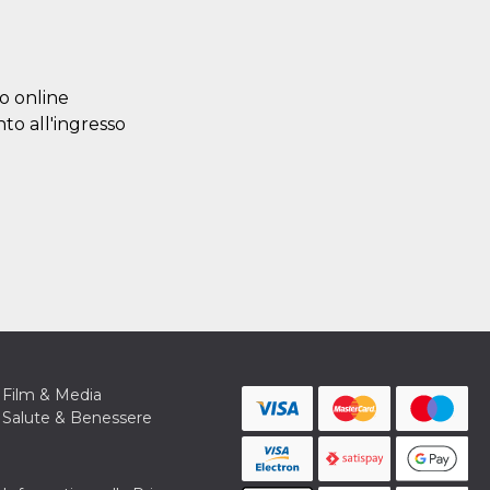
lo online
nto all'ingresso
Film & Media
Salute & Benessere