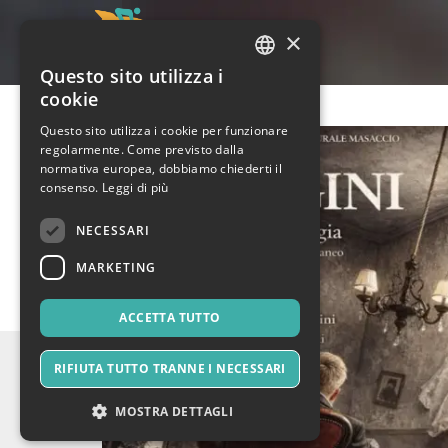
×
Questo sito utilizza i
ITALIAN
cookie
ENGLISH
Questo sito utilizza i cookie per funzionare
regolarmente. Come previsto dalla
SPANISH
normativa europea, dobbiamo chiederti il
consenso.
Leggi di più
NECESSARI
MARKETING
ACCETTA TUTTO
RIFIUTA TUTTO TRANNE I NECESSARI
MOSTRA DETTAGLI