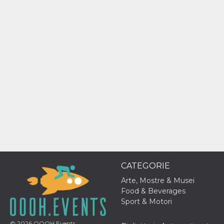
mese
viene
m.stripe.com
generalmente
utilizzato per le
prestazioni e
l'ottimizzazione
dei servizi di
elaborazione
dei pagamenti,
facilitando la
memorizzazione
dei contenuti
sul browser per
rendere le
pagine più
veloci.
CookieScriptConsent
4
Questo cookie
CookieScript
settimane
viene utilizzato
oooh.events
2 giorni
dal servizio
Cookie-
Script.com per
ricordare le
preferenze di
consenso sui
CATEGORIE
cookie dei
visitatori. È
Arte, Mostre & Musei
necessario che il
Food & Beverages
banner dei
cookie di
Sport & Motori
Cookie-
Script.com
funzioni
© 2026
OOOH.Events