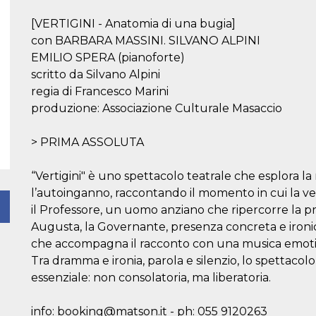
[VERTIGINI - Anatomia di una bugia]
con BARBARA MASSINI. SILVANO ALPINI
EMILIO SPERA (pianoforte)
scritto da Silvano Alpini
regia di Francesco Marini
produzione: Associazione Culturale Masaccio
> PRIMA ASSOLUTA
“Vertigini" è uno spettacolo teatrale che esplora la
l’autoinganno, raccontando il momento in cui la ver
il Professore, un uomo anziano che ripercorre la pro
Augusta, la Governante, presenza concreta e ironica c
che accompagna il racconto con una musica emotiv
Tra dramma e ironia, parola e silenzio, lo spettaco
essenziale: non consolatoria, ma liberatoria.
info: booking@matson.it - ph: 055 9120263