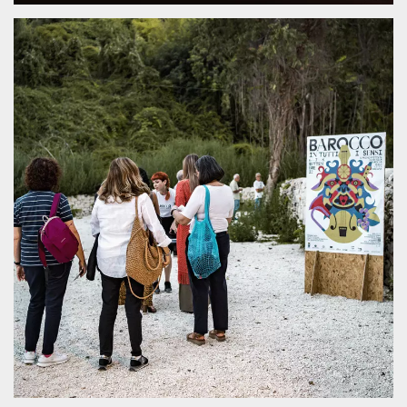
.oooh.events
browser accetti i
cookie.
PHPSESSID
Sessione
Cookie
PHP.net
generato da
oooh.events
applicazioni
basate sul
linguaggio PHP.
Si tratta di un
identificatore
generico
utilizzato per
mantenere le
variabili di
sessione utente.
Normalmente è
un numero
generato in
modo casuale, il
modo in cui
viene utilizzato
può essere
specifico per il
sito, ma un
buon esempio è
mantenere uno
stato di accesso
per un utente
tra le pagine.
m
1 anno 1
Questo cookie
Stripe