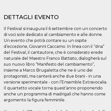
correttamente.
Storage declaration
DETTAGLI EVENTO
Storage
Nome
Descrizione
type
Il Festival si inaugura il 6 settembre con un concerto
fbssls_314278995690155
Session
storage
di voci sole dedicato al cambiamento e alle donne.
wpEmojiSettingsSupports
Session
Un evento che potrà contare su un ospite
storage
d’eccezione, Giovanni Caccamo. In linea con il “dna”
cn_uc__
Local
del Festival, il cantautore, che è considerato erede
storage
naturale del Maestro Franco Battiato, dialogherà sul
suo nuovo libro “Manifesto del cambiamento”,
insieme a Marco Brugaletta che ne è uno dei
protagonisti, ma canterà anche due brani - in una
versione sperimentale - con l’Ensemble Extravocalia.
Il quartetto vocale torna quest’anno proponendo
Provider /
anche un programma di madrigali che hanno come
Nome
Scadenza
Descrizione
Dominio
argomento la figura femminile.
c_user
4
Cookie di a
Meta
settimane
utente. Può
Platform Inc.
2 giorni
essere di se
.facebook.com