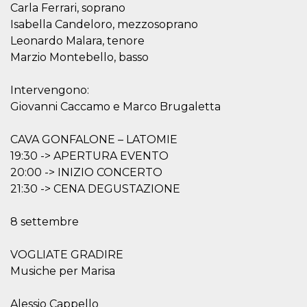
Carla Ferrari, soprano
cookie viene
anche trami
Isabella Candeloro, mezzosoprano
piace e altri
pulsanti e t
Leonardo Malara, tenore
Facebook
Marzio Montebello, basso
posizionati 
molti siti W
diversi.
Intervengono:
dpr
.facebook.com
1
permette di
settimana
controllare 
Giovanni Caccamo e Marco Brugaletta
funzione “S
su Facebook
pulsante “M
CAVA GONFALONE – LATOMIE
piace”, rac
le impostaz
19:30 -> APERTURA EVENTO
della lingua
20:00 -> INIZIO CONCERTO
permettono
condividere
21:30 -> CENA DEGUSTAZIONE
pagina.
fr
3 mesi
Contiene la
Meta
8 settembre
combinazio
Platform Inc.
ID univoco 
.facebook.com
browser e
dell'utente,
VOGLIATE GRADIRE
utilizzata pe
pubblicità m
Musiche per Marisa
oo
5 anni
consente
Meta
all'utente di
Platform Inc.
Alessio Cappello