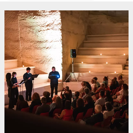
Necessari
Marketing
I cookie strettamente necessari o tecnici sono
indispensabili al funzionamento del sito. I
servizi qui presenti non potranno funzionare
senza.
Provider /
Nome
Scadenza
Descrizione
Dominio
cf_clearance
1 anno
Clearance
Cloudflare,
Cookie from
Inc.
CloudFlare
.oooh.events
stores the proof
of challenge
passed. It is
used to no
longer issue a
captcha or
jschallenge
challenge if
present. It is
required to
reach origin
server.
wordpress_test_cookie
Sessione
Cookie di
Automattic
Wordpress,
Inc.
verifica che il