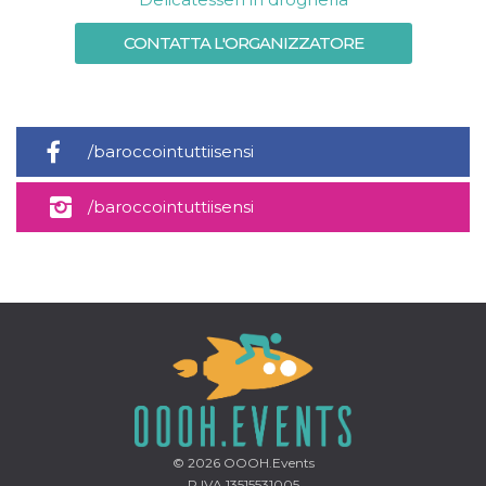
CONTATTA L'ORGANIZZATORE
/baroccointuttiisensi
/baroccointuttiisensi
© 2026
OOOH.Events
P.IVA 13515531005