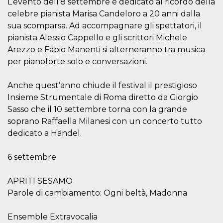
L’evento dell’8 settembre è dedicato al ricordo della
o persistent
30 giorni
celebre pianista Marisa Candeloro a 20 anni dalla
sua scomparsa. Ad accompagnare gli spettatori, il
datr
2 anni
Questo coo
Meta
identifica il
Platform Inc.
pianista Alessio Cappello e gli scrittori Michele
browser che
.facebook.com
connette a
Arezzo e Fabio Manenti si alterneranno tra musica
Facebook. 
per pianoforte solo e conversazioni.
direttament
legato alla 
Facebook
dell'utente.
Anche quest’anno chiude il festival il prestigioso
Facebook s
Insieme Strumentale di Roma diretto da Giorgio
che viene
utilizzato p
Sasso che il 10 settembre torna con la grande
aiutare con 
sicurezza e a
soprano Raffaella Milanesi con un concerto tutto
di accesso
sospette, in
dedicato a Händel.
particolare p
rilevamento
bot che ten
6 settembre
di accedere 
servizio. F
afferma anc
APRITI SESAMO
il profilo
comportame
Parole di cambiamento: Ogni beltà, Madonna
associato a
ciascun coo
datr viene
eliminato d
Ensemble Extravocalia
giorni. Que