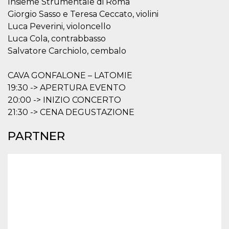
Insieme Strumentale di Roma
secondi
Cloudflare 
.hubspot.com
distinguere 
Giorgio Sasso e Teresa Ceccato, violini
umani e bot
vantaggioso 
Luca Peverini, violoncello
sito Web, al
Luca Cola, contrabbasso
di effettuar
rapporti val
Salvatore Carchiolo, cembalo
sull'utilizzo
proprio sit
CAVA GONFALONE – LATOMIE
_cfuvid
.hubspot.com
Sessione
Questo coo
viene utiliz
19:30 -> APERTURA EVENTO
Cloudflare 
monitorare 
20:00 -> INIZIO CONCERTO
utenti attra
21:30 -> CENA DEGUSTAZIONE
le sessioni 
ottimizzare
l'esperienza
PARTNER
dell'utente
mantenendo
coerenza de
sessione e
fornendo se
personalizza
YSC
Sessione
Questo cook
Google LLC
impostato 
.youtube.com
YouTube pe
tenere tracc
delle
visualizzazi
video incorp