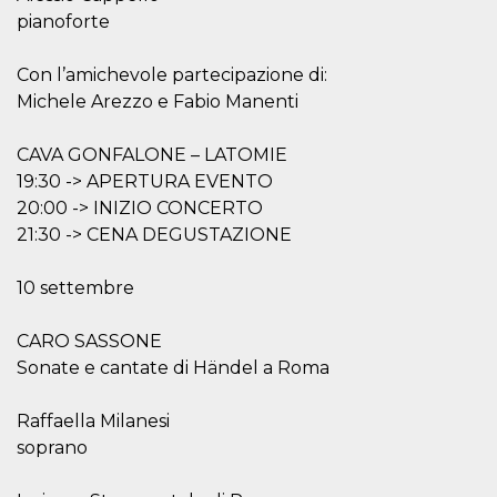
disabilitare 
.facebook.com
visualizzazi
pianoforte
delle inserz
Meta in base
sue attività 
Con l’amichevole partecipazione di:
web di terzi
Michele Arezzo e Fabio Manenti
sb
2 anni
Identificazi
Meta
browser di
Platform Inc.
Facebook,
.facebook.com
CAVA GONFALONE – LATOMIE
autenticazi
marketing e 
19:30 -> APERTURA EVENTO
cookie di
funzione spe
20:00 -> INIZIO CONCERTO
di Facebook
21:30 -> CENA DEGUSTAZIONE
usida
.facebook.com
Sessione
raccoglie
informazion
browser
10 settembre
dell'utente 
dell'identifi
univoco, uti
CARO SASSONE
per persona
la pubblicit
Sonate e cantate di Händel a Roma
gli utenti
xs
3 mesi
Utilizzato p
Meta
Raffaella Milanesi
mantenere 
Platform Inc.
sessione
.facebook.com
soprano
__cf_bm
29 minuti
Questo coo
Cloudflare
58
viene utiliz
Inc.