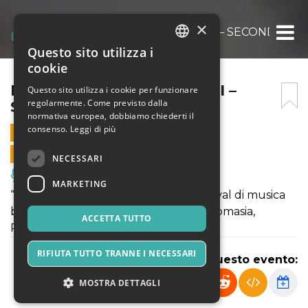
×
BAROCCO IN TUTTI I SENSI – SECONDA SE
Questo sito utilizza i
ITALIAN
cookie
ENGLISH
BAROCCO IN TUTTI I SENSI –
Questo sito utilizza i cookie per funzionare
regolarmente. Come previsto dalla
SECONDA SERATA
SPANISH
normativa europea, dobbiamo chiederti il
consenso.
Leggi di più
8 SETTEMBRE 2023 - 19:30
VENDITE ONLINE TERMINATE
NECESSARI
Musica, Eventi Live, Club
MARKETING
“Barocco in tutti i sensi” è il primo festival di musica
barocca della città barocca per antonomasia,
ACCETTA TUTTO
Ragusa.
RIFIUTA TUTTO TRANNE I NECESSARI
Condividi questo evento:
MOSTRA DETTAGLI