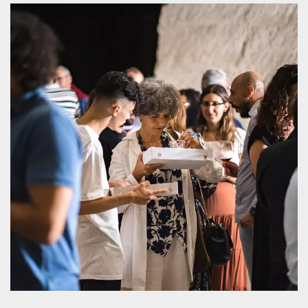
mese
viene
m.stripe.com
generalmente
utilizzato per le
prestazioni e
l'ottimizzazione
dei servizi di
elaborazione
dei pagamenti,
facilitando la
memorizzazione
dei contenuti
sul browser per
rendere le
pagine più
veloci.
CookieScriptConsent
4
Questo cookie
CookieScript
settimane
viene utilizzato
oooh.events
2 giorni
dal servizio
Cookie-
Script.com per
ricordare le
preferenze di
consenso sui
cookie dei
visitatori. È
necessario che il
banner dei
cookie di
Cookie-
Script.com
funzioni