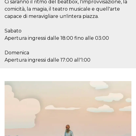
.oooh.events
Ci saranno il ritmo del beatbox, l'improvvisazione, la
browser accetti i
comicità, la magia, il teatro musicale e quell'arte
cookie.
capace di meravigliare un'intera piazza.
PHPSESSID
Sessione
Cookie
PHP.net
generato da
oooh.events
applicazioni
basate sul
Sabato
linguaggio PHP.
Apertura ingressi dalle 18:00 fino alle 03:00
Si tratta di un
identificatore
generico
utilizzato per
Domenica
mantenere le
Apertura ingressi dalle 17:00 all'1:00
variabili di
sessione utente.
Normalmente è
un numero
generato in
modo casuale, il
modo in cui
viene utilizzato
può essere
specifico per il
sito, ma un
buon esempio è
mantenere uno
stato di accesso
per un utente
tra le pagine.
m
1 anno 1
Questo cookie
Stripe