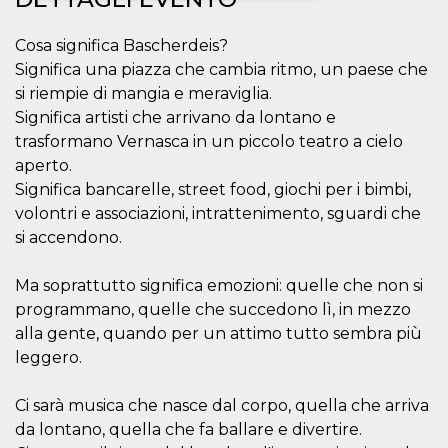
Necessari
Marketing
Cosa significa Bascherdeis?
Significa una piazza che cambia ritmo, un paese che
I cookie strettamente necessari o tecnici sono
indispensabili al funzionamento del sito. I
si riempie di mangia e meraviglia.
servizi qui presenti non potranno funzionare
Significa artisti che arrivano da lontano e
senza.
trasformano Vernasca in un piccolo teatro a cielo
Provider /
Nome
Scadenza
Descrizione
aperto.
Dominio
Significa bancarelle, street food, giochi per i bimbi,
cf_clearance
1 anno
Clearance
Cloudflare,
Cookie from
Inc.
volontri e associazioni, intrattenimento, sguardi che
CloudFlare
.oooh.events
si accendono.
stores the proof
of challenge
passed. It is
used to no
Ma soprattutto significa emozioni: quelle che non si
longer issue a
captcha or
programmano, quelle che succedono lì, in mezzo
jschallenge
alla gente, quando per un attimo tutto sembra più
challenge if
present. It is
leggero.
required to
reach origin
server.
Ci sarà musica che nasce dal corpo, quella che arriva
wordpress_test_cookie
Sessione
Cookie di
Automattic
da lontano, quella che fa ballare e divertire.
Wordpress,
Inc.
verifica che il