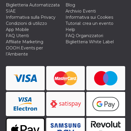
cookie viene
Biglietteria Automatizzata
Blog
anche trami
SIAE
Archivio Eventi
piace e altri
pulsanti e t
Informativa sulla Privacy
Informativa sui Cookies
Facebook
Condizioni di utilizzo
Tutorial: crea un evento
posizionati 
molti siti W
App Mobile
Help
diversi.
FAQ Utenti
FAQ Organizzatori
dpr
.facebook.com
1
permette di
Affiliate Marketing
Biglietteria White Label
settimana
controllare 
OOOH.Events per
funzione “S
su Facebook
l’Ambiente
pulsante “M
piace”, rac
le impostaz
della lingua
permettono
condividere
pagina.
fr
3 mesi
Contiene la
Meta
combinazio
Platform Inc.
ID univoco 
.facebook.com
browser e
dell'utente,
utilizzata pe
pubblicità m
oo
5 anni
consente
Meta
all'utente di
Platform Inc.