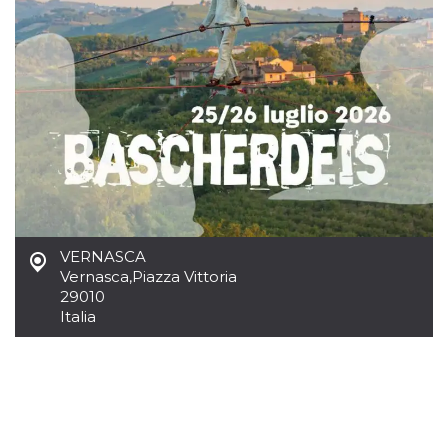
mese
viene
m.stripe.com
generalmente
utilizzato per le
prestazioni e
l'ottimizzazione
dei servizi di
elaborazione
dei pagamenti,
facilitando la
memorizzazione
dei contenuti
sul browser per
rendere le
pagine più
veloci.
CookieScriptConsent
4
Questo cookie
CookieScript
settimane
viene utilizzato
oooh.events
VERNASCA
2 giorni
dal servizio
Cookie-
Vernasca
,
Piazza Vittoria
Script.com per
29010
ricordare le
preferenze di
Italia
consenso sui
cookie dei
visitatori. È
necessario che il
banner dei
cookie di
Cookie-
Script.com
funzioni