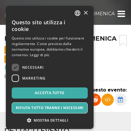
×
BASCHERDEIS 2026 – DOMENICA
Questo sito utilizza i
ITALIAN
cookie
ENGLISH
BASCHERDEIS 2026 – DOMENICA
Questo sito utilizza i cookie per funzionare
regolarmente. Come previsto dalla
SPANISH
normativa europea, dobbiamo chiederti il
26 LUGLIO 2026 - 17:00
consenso.
Leggi di più
VENDITE ONLINE TERMINATE
NECESSARI
Musica, Eventi Live, Club
In bilico tra sogno e meraviglia
MARKETING
Condividi questo evento:
ACCETTA TUTTO
RIFIUTA TUTTO TRANNE I NECESSARI
MOSTRA DETTAGLI
DETTAGLI EVENTO