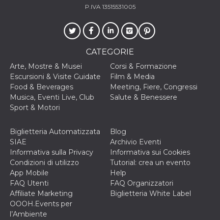
P.IVA 13515531005
VISITOR_INFO1_LIVE
5 mesi 4
Questo cook
Google LLC
settimane
impostato 
.youtube.com
Youtube pe
tenere tracc
delle prefe
dell'utente p
CATEGORIE
video di Yo
incorporati 
Arte, Mostre & Musei
Corsi & Formazione
siti; può an
determinare 
Escursioni & Visite Guidate
Film & Media
visitatore de
Food & Beverages
Meeting, Fiere, Congressi
web sta
utilizzando 
Musica, Eventi Live, Club
Salute & Benessere
nuova o la
Sport & Motori
vecchia ver
dell'interfac
Youtube.
Biglietteria Automatizzata
Blog
VISITOR_PRIVACY_METADATA
5 mesi 4
Questo coo
YouTube
SIAE
Archivio Eventi
settimane
viene utiliz
.youtube.com
per memori
Informativa sulla Privacy
Informativa sui Cookies
le scelte di
Condizioni di utilizzo
Tutorial: crea un evento
consenso e
privacy dell
App Mobile
Help
per la loro
FAQ Utenti
FAQ Organizzatori
interazione 
sito. Registr
Affiliate Marketing
Biglietteria White Label
sul consens
OOOH.Events per
visitatore r
a varie poli
l’Ambiente
impostazion