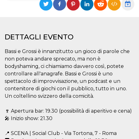
Necessari
Marketing
I cookie strettamente necessari o tecnici sono
indispensabili al funzionamento del sito. I
servizi qui presenti non potranno funzionare
DETTAGLI EVENTO
senza.
Provider /
Nome
Scadenza
Descrizione
Bassi e Grossi è innanzitutto un gioco di parole che
Dominio
non poteva andare sprecato, ma non è
cf_clearance
1 anno
Clearance
Cloudflare,
Cookie from
Inc.
bodyshaming, ci chiamiamo davvero così, potete
CloudFlare
.oooh.events
controllare all'anagrafe. Bassi e Grossi è uno
stores the proof
of challenge
spettacolo di improvvisazione, un podcast e un
passed. It is
used to no
contenitore di giochi con il pubblico, tutto in uno.
longer issue a
captcha or
Un coltellino svizzero della comicità.
jschallenge
challenge if
present. It is
🍷 Apertura bar: 19.30 (possibilità di aperitivo e cena)
required to
reach origin
🎤 Inizio show: 21.30
server.
wordpress_test_cookie
Sessione
Cookie di
Automattic
📍 SCENA | Social Club - Via Tortona, 7 - Roma
Wordpress,
Inc.
verifica che il