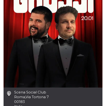
mese
viene
m.stripe.com
generalmente
utilizzato per le
prestazioni e
l'ottimizzazione
dei servizi di
elaborazione
dei pagamenti,
facilitando la
memorizzazione
dei contenuti
sul browser per
rendere le
pagine più
veloci.
CookieScriptConsent
4
Questo cookie
CookieScript
settimane
viene utilizzato
oooh.events
2 giorni
dal servizio
Cookie-
Script.com per
ricordare le
preferenze di
consenso sui
cookie dei
visitatori. È
necessario che il
banner dei
Scena Social Club
cookie di
Roma
,
Via Tortona 7
Cookie-
Script.com
00183
funzioni