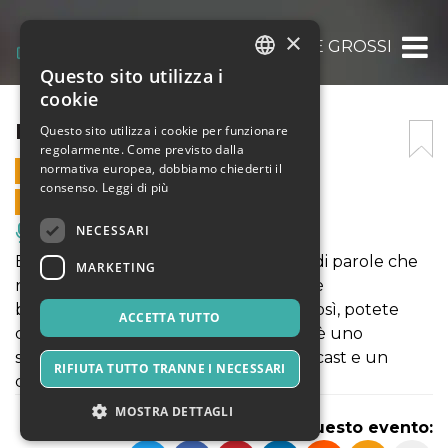
×
BASSI E GROSSI
Questo sito utilizza i
ITALIAN
cookie
ENGLISH
BASSI E GROSSI
Questo sito utilizza i cookie per funzionare
regolarmente. Come previsto dalla
SPANISH
normativa europea, dobbiamo chiederti il
20 GENNAIO 2026 - 19:30
consenso.
Leggi di più
VENDITE ONLINE TERMINATE
NECESSARI
Musica, Eventi Live, Club
Bassi e Grossi è innanzitutto un gioco di parole che
MARKETING
non poteva andare sprecato, ma non è
bodyshaming, ci chiamiamo davvero così, potete
ACCETTA TUTTO
controllare all'anagrafe. Bassi e Grossi è uno
spettacolo di improvvisazione, un podcast e un
RIFIUTA TUTTO TRANNE I NECESSARI
contenitore di giochi con
MOSTRA DETTAGLI
Condividi questo evento: