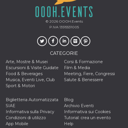
correttamente.
Storage declaration
Storage
© 2026
OOOH.Events
Nome
Descrizione
type
P.IVA 13515531005
fbssls_314278995690155
Session
storage
wpEmojiSettingsSupports
Session
storage
CATEGORIE
cn_uc__
Local
Arte, Mostre & Musei
Corsi & Formazione
storage
Escursioni & Visite Guidate
Film & Media
Food & Beverages
Meeting, Fiere, Congressi
Musica, Eventi Live, Club
Salute & Benessere
Sport & Motori
Biglietteria Automatizzata
Blog
SIAE
Archivio Eventi
Provider /
Nome
Scadenza
Descrizione
Dominio
Informativa sulla Privacy
Informativa sui Cookies
Condizioni di utilizzo
Tutorial: crea un evento
c_user
4
Cookie di a
Meta
settimane
utente. Può
App Mobile
Help
Platform Inc.
2 giorni
essere di se
.facebook.com