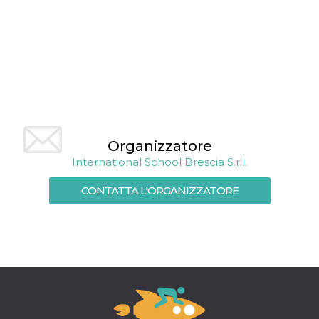
mese
viene
m.stripe.com
generalmente
utilizzato per le
prestazioni e
l'ottimizzazione
dei servizi di
elaborazione
dei pagamenti,
facilitando la
memorizzazione
dei contenuti
sul browser per
rendere le
pagine più
veloci.
Organizzatore
International School Brescia S.r.l.
CookieScriptConsent
4
Questo cookie
CookieScript
settimane
viene utilizzato
oooh.events
2 giorni
dal servizio
CONTATTA L'ORGANIZZATORE
Cookie-
Script.com per
ricordare le
preferenze di
consenso sui
cookie dei
visitatori. È
necessario che il
banner dei
cookie di
Cookie-
Script.com
funzioni