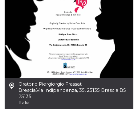
.oooh.events
browser accetti i
cookie.
PHPSESSID
Sessione
Cookie
PHP.net
generato da
oooh.events
applicazioni
basate sul
linguaggio PHP.
Si tratta di un
identificatore
generico
utilizzato per
mantenere le
variabili di
sessione utente.
Normalmente è
un numero
generato in
modo casuale, il
Oratorio Piergiorgio Frassati
modo in cui
Brescia
,
Via Indipendenza, 35, 25135 Brescia BS
viene utilizzato
può essere
25135
specifico per il
Italia
sito, ma un
buon esempio è
mantenere uno
stato di accesso
per un utente
tra le pagine.
m
1 anno 1
Questo cookie
Stripe