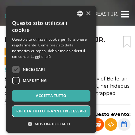
×
BEAUTY AND THE BEAST JR.
Questo sito utilizza i
ITALIAN
cookie
ENGLISH
BEAUTY AND THE BEAST JR.
Questo sito utilizza i cookie per funzionare
regolarmente. Come previsto dalla
SPANISH
normativa europea, dobbiamo chiederti il
6 GIUGNO 2024 - 18:30
consenso.
Leggi di più
VENDITE ONLINE TERMINATE
NECESSARI
Musica, Eventi Live, Club
Beauty and the Beast JR. tells the story of Belle, an
MARKETING
adventurous young girl, and the Beast, her hideous
captor who is actually a young prince trapped
ACCETTA TUTTO
under a spell.
RIFIUTA TUTTO TRANNE I NECESSARI
Condividi questo evento:
MOSTRA DETTAGLI