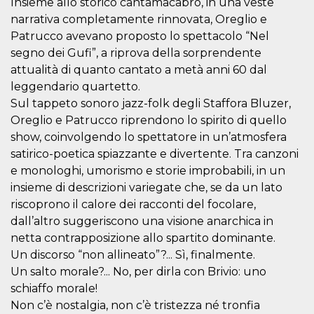
Insieme allo storico cantamacabro, in una veste
.oooh.events
browser accetti i
narrativa completamente rinnovata, Oreglio e
cookie.
Patrucco avevano proposto lo spettacolo “Nel
PHPSESSID
Sessione
Cookie
PHP.net
generato da
oooh.events
segno dei Gufi”, a riprova della sorprendente
applicazioni
attualità di quanto cantato a metà anni 60 dal
basate sul
linguaggio PHP.
leggendario quartetto.
Si tratta di un
identificatore
Sul tappeto sonoro jazz-folk degli Staffora Bluzer,
generico
utilizzato per
Oreglio e Patrucco riprendono lo spirito di quello
mantenere le
show, coinvolgendo lo spettatore in un’atmosfera
variabili di
sessione utente.
satirico-poetica spiazzante e divertente. Tra canzoni
Normalmente è
un numero
e monologhi, umorismo e storie improbabili, in un
generato in
insieme di descrizioni variegate che, se da un lato
modo casuale, il
modo in cui
riscoprono il calore dei racconti del focolare,
viene utilizzato
può essere
dall’altro suggeriscono una visione anarchica in
specifico per il
sito, ma un
netta contrapposizione allo spartito dominante.
buon esempio è
Un discorso “non allineato”?... Sì, finalmente.
mantenere uno
stato di accesso
Un salto morale?... No, per dirla con Brivio: uno
per un utente
tra le pagine.
schiaffo morale!
Non c’è nostalgia, non c’è tristezza né tronfia
m
1 anno 1
Questo cookie
Stripe