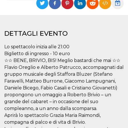
Necessari
Marketing
I cookie strettamente necessari o tecnici sono
indispensabili al funzionamento del sito. I
servizi qui presenti non potranno funzionare
DETTAGLI EVENTO
senza.
Provider /
Nome
Scadenza
Descrizione
Lo spettacolo inizia alle 21:00
Dominio
Biglietto di ingresso - 10 euro
cf_clearance
1 anno
Clearance
Cloudflare,
Cookie from
☆☆ BENE, BRIVIO, BIS! Meglio bastardi che mai ☆☆
Inc.
CloudFlare
.oooh.events
Flavio Oreglio e Alberto Patrucco, accompagnati dal
stores the proof
of challenge
gruppo musicale degli Staffora Bluzer (Stefano
passed. It is
used to no
Faravelli, Matteo Burrone, Giacomo Lampugnani,
longer issue a
Daniele Bicego, Fabio Casali e Cristiano Giovanetti)
captcha or
jschallenge
propongono un omaggio a Roberto Brivio – un
challenge if
present. It is
grande del cabaret – in occasione del suo
required to
reach origin
compleanno, a un anno dalla scomparsa.
server.
Aprirà lo spettacolo Grazia Maria Raimondi,
wordpress_test_cookie
Sessione
Cookie di
Automattic
compagna di palco e di vita di Brivio.
Wordpress,
Inc.
verifica che il