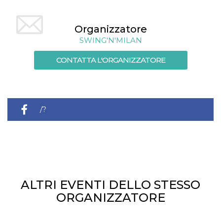
cookie viene
anche trami
piace e altri
pulsanti e t
Organizzatore
Facebook
SWING'N'MILAN
posizionati 
molti siti W
diversi.
CONTATTA L'ORGANIZZATORE
dpr
.facebook.com
1
permette di
settimana
controllare 
funzione “S
su Facebook
pulsante “M
piace”, rac
/?
le impostaz
della lingua
permettono
condividere
acontext=%7B%22event_action_history%22
pagina.
fr
3 mesi
Contiene la
Meta
combinazio
Platform Inc.
ID univoco 
.facebook.com
browser e
dell'utente,
ALTRI EVENTI DELLO STESSO
utilizzata pe
pubblicità m
ORGANIZZATORE
oo
5 anni
consente
Meta
all'utente di
Platform Inc.