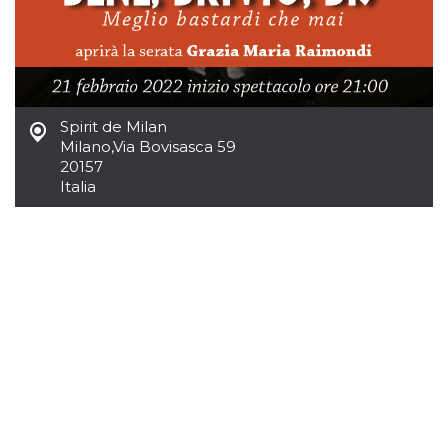
o persistent
30 giorni
datr
2 anni
Questo coo
Meta
identifica il
Platform Inc.
browser che
.facebook.com
connette a
Facebook. 
direttament
Spirit de Milan
legato alla 
Milano
,
Via Bovisasca 59
Facebook
20157
dell'utente.
Facebook s
Italia
che viene
utilizzato p
aiutare con 
sicurezza e a
di accesso
sospette, in
particolare p
rilevamento
bot che ten
di accedere 
servizio. F
afferma anc
il profilo
comportame
associato a
ciascun coo
datr viene
eliminato d
giorni. Que