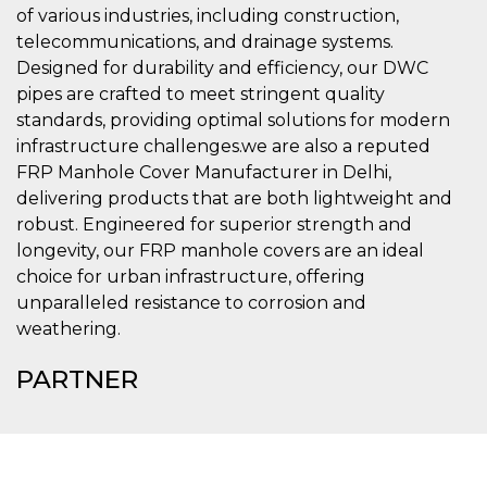
mese
viene
m.stripe.com
of various industries, including construction,
generalmente
utilizzato per le
telecommunications, and drainage systems.
prestazioni e
l'ottimizzazione
Designed for durability and efficiency, our DWC
dei servizi di
pipes are crafted to meet stringent quality
elaborazione
dei pagamenti,
standards, providing optimal solutions for modern
facilitando la
memorizzazione
infrastructure challenges.we are also a reputed
dei contenuti
sul browser per
FRP Manhole Cover Manufacturer in Delhi,
rendere le
delivering products that are both lightweight and
pagine più
veloci.
robust. Engineered for superior strength and
CookieScriptConsent
4
Questo cookie
CookieScript
longevity, our FRP manhole covers are an ideal
settimane
viene utilizzato
oooh.events
choice for urban infrastructure, offering
2 giorni
dal servizio
Cookie-
unparalleled resistance to corrosion and
Script.com per
ricordare le
weathering.
preferenze di
consenso sui
cookie dei
PARTNER
visitatori. È
necessario che il
banner dei
cookie di
Cookie-
Script.com
funzioni