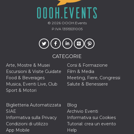
disabilitare 
.facebook.com
visualizzazi
delle inserz
Meta in base
sue attività 
web di terzi
© 2026
OOOH.Events
P.IVA 13515531005
sb
2 anni
Identificazi
Meta
browser di
Platform Inc.
Facebook,
.facebook.com
autenticazi
marketing e 
cookie di
funzione spe
CATEGORIE
di Facebook
Arte, Mostre & Musei
Corsi & Formazione
usida
.facebook.com
Sessione
raccoglie
Escursioni & Visite Guidate
Film & Media
informazion
browser
Food & Beverages
Meeting, Fiere, Congressi
dell'utente 
Musica, Eventi Live, Club
Salute & Benessere
dell'identifi
univoco, uti
Sport & Motori
per persona
la pubblicit
gli utenti
Biglietteria Automatizzata
Blog
xs
3 mesi
Utilizzato p
Meta
SIAE
Archivio Eventi
mantenere 
Platform Inc.
Informativa sulla Privacy
Informativa sui Cookies
sessione
.facebook.com
Condizioni di utilizzo
Tutorial: crea un evento
__cf_bm
29 minuti
Questo coo
Cloudflare
App Mobile
Help
58
viene utiliz
Inc.