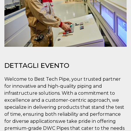
.oooh.events
browser accetti i
cookie.
PHPSESSID
Sessione
Cookie
PHP.net
generato da
oooh.events
applicazioni
basate sul
linguaggio PHP.
Si tratta di un
identificatore
generico
utilizzato per
mantenere le
variabili di
sessione utente.
DETTAGLI EVENTO
Normalmente è
un numero
generato in
modo casuale, il
Welcome to Best Tech Pipe, your trusted partner
modo in cui
for innovative and high-quality piping and
viene utilizzato
può essere
infrastructure solutions. With a commitment to
specifico per il
sito, ma un
excellence and a customer-centric approach, we
buon esempio è
specialize in delivering products that stand the test
mantenere uno
stato di accesso
of time, ensuring both reliability and performance
per un utente
tra le pagine.
for diverse applications.we take pride in offering
m
1 anno 1
Questo cookie
premium-grade DWC Pipes that cater to the needs
Stripe