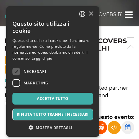
×
PREMIUM FRP MANHOLE COVERS BY BEST 
Questo sito utilizza i
ITALIAN
cookie
ENGLISH
PREMIUM FRP MANHOLE COVERS
Questo sito utilizza i cookie per funzionare
regolarmente. Come previsto dalla
BY BEST TECH PIPE IN DELHI
SPANISH
normativa europea, dobbiamo chiederti il
consenso.
Leggi di più
7 GENNAIO 2025 - 17:35
VENDITE ONLINE TERMINATE
NECESSARI
Arte, Mostre & Musei
MARKETING
Welcome to Best Tech Pipe, your trusted partner
for innovative and high-quality piping and
ACCETTA TUTTO
infrastructure solutions.
RIFIUTA TUTTO TRANNE I NECESSARI
Condividi questo evento:
MOSTRA DETTAGLI