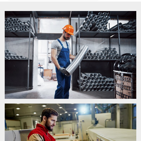
Necessari
Marketing
I cookie strettamente necessari o tecnici sono
indispensabili al funzionamento del sito. I
servizi qui presenti non potranno funzionare
senza.
Provider /
Nome
Scadenza
Descrizione
Dominio
cf_clearance
1 anno
Clearance
Cloudflare,
Cookie from
Inc.
CloudFlare
.oooh.events
stores the proof
of challenge
passed. It is
used to no
longer issue a
captcha or
jschallenge
challenge if
present. It is
required to
reach origin
server.
wordpress_test_cookie
Sessione
Cookie di
Automattic
Wordpress,
Inc.
verifica che il