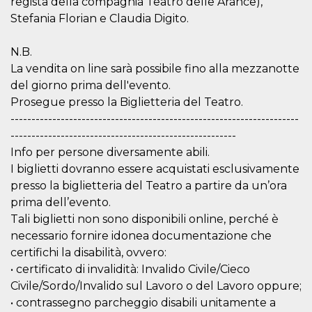
regista della compagnia Teatro delle Arance),
cookie viene
Stefania Florian e Claudia Digito.
anche trami
piace e altri
pulsanti e t
Facebook
N.B.
posizionati 
molti siti W
La vendita on line sarà possibile fino alla mezzanotte
diversi.
del giorno prima dell'evento.
dpr
.facebook.com
1
permette di
Prosegue presso la Biglietteria del Teatro.
settimana
controllare 
funzione “S
---------------------------------------------------------------------
su Facebook
------------------------------------------------------
pulsante “M
piace”, rac
Info per persone diversamente abili.
le impostaz
della lingua
I biglietti dovranno essere acquistati esclusivamente
permettono
condividere
presso la biglietteria del Teatro a partire da un’ora
pagina.
prima dell’evento.
fr
3 mesi
Contiene la
Meta
Tali biglietti non sono disponibili online, perché è
combinazio
Platform Inc.
ID univoco 
necessario fornire idonea documentazione che
.facebook.com
browser e
certifichi la disabilità, ovvero:
dell'utente,
utilizzata pe
• certificato di invalidità: Invalido Civile/Cieco
pubblicità m
Civile/Sordo/Invalido sul Lavoro o del Lavoro oppure;
oo
5 anni
consente
Meta
• contrassegno parcheggio disabili unitamente a
all'utente di
Platform Inc.