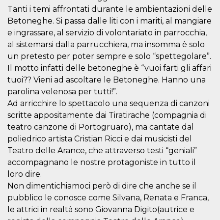
o persistent
Tanti i temi affrontati durante le ambientazioni delle
30 giorni
Betoneghe. Si passa dalle liti con i mariti, al mangiare
datr
2 anni
Questo coo
Meta
e ingrassare, al servizio di volontariato in parrocchia,
identifica il
Platform Inc.
browser che
.facebook.com
al sistemarsi dalla parrucchiera, ma insomma è solo
connette a
Facebook. 
un pretesto per poter sempre e solo “spettegolare”.
direttament
Il motto infatti delle betoneghe è “vuoi farti gli affari
legato alla 
Facebook
tuoi?? Vieni ad ascoltare le Betoneghe. Hanno una
dell'utente.
Facebook s
parolina velenosa per tutti!”.
che viene
utilizzato p
Ad arricchire lo spettacolo una sequenza di canzoni
aiutare con 
scritte appositamente dai Tiratirache (compagnia di
sicurezza e a
di accesso
teatro canzone di Portogruaro), ma cantate dal
sospette, in
particolare p
poliedrico artista Cristian Ricci e dai musicisti del
rilevamento
Teatro delle Arance, che attraverso testi “geniali”
bot che ten
di accedere 
accompagnano le nostre protagoniste in tutto il
servizio. F
afferma anc
loro dire.
il profilo
comportame
Non dimentichiamoci però di dire che anche se il
associato a
pubblico le conosce come Silvana, Renata e Franca,
ciascun coo
datr viene
le attrici in realtà sono Giovanna Digito(autrice e
eliminato d
giorni. Que