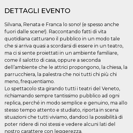
correttamente.
DETTAGLI EVENTO
Storage declaration
Storage
Nome
Descrizione
Silvana, Renata e Franca lo sono! (e spesso anche
type
fuori dalle scene!). Raccontando fatti di vita
fbssls_314278995690155
Session
quotidiana catturano il pubblico in un modo tale
storage
che si arriva quasi a scordarsi di essere in un teatro,
wpEmojiSettingsSupports
Session
storage
ma ci si sente proiettati in un ambiente familiare,
come il salotto di casa, oppure a seconda
cn_uc__
Local
storage
dell’ambiente che le attrici propongono, la chiesa, la
parrucchiera, la palestra che noi tutti chi più chi
meno, frequentiamo.
Lo spettacolo sta girando tutti i teatri del Veneto,
richiamando sempre tantissimo pubblico ad ogni
replica, perché in modo semplice e genuino, ma allo
stesso tempo attento e studiato, riporta in scena
Provider /
Nome
Scadenza
Descrizione
Dominio
situazioni che tutti viviamo, dandoci la possibilità di
c_user
4
Cookie di a
poter ridere di noi stessi e vedere alcuni lati del
Meta
settimane
utente. Può
Platform Inc.
nostro carattere con leggerezza.
2 giorni
essere di se
.facebook.com