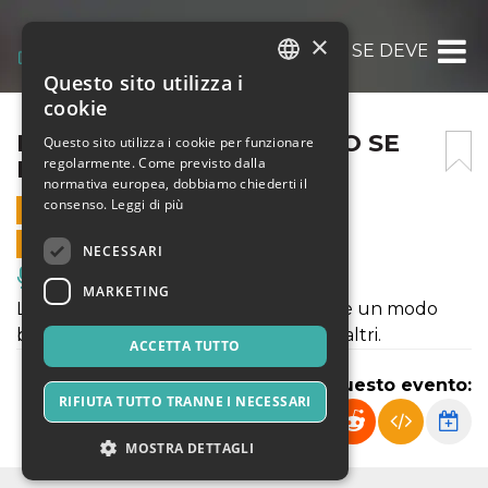
×
BETONEGHE SE NASSE, NO SE DEVENTA
Questo sito utilizza i
ITALIAN
cookie
ENGLISH
BETONEGHE SE NASSE, NO SE
Questo sito utilizza i cookie per funzionare
regolarmente. Come previsto dalla
DEVENTA
SPANISH
normativa europea, dobbiamo chiederti il
consenso.
Leggi di più
2 NOVEMBRE 2025 - 17:00
VENDITE ONLINE TERMINATE
NECESSARI
Musica, Eventi Live, Club
MARKETING
Lo dice già il titolo: essere Betoneghe è un modo
ben preciso di essere e di porsi con gli altri.
ACCETTA TUTTO
Condividi questo evento:
RIFIUTA TUTTO TRANNE I NECESSARI
MOSTRA DETTAGLI