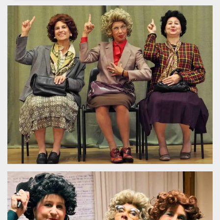
Necessari
Marketing
I cookie strettamente necessari o tecnici sono
indispensabili al funzionamento del sito. I
servizi qui presenti non potranno funzionare
senza.
Provider /
Nome
Scadenza
Descrizione
Dominio
cf_clearance
1 anno
Clearance
Cloudflare,
Cookie from
Inc.
CloudFlare
.oooh.events
stores the proof
of challenge
passed. It is
used to no
longer issue a
captcha or
jschallenge
challenge if
present. It is
required to
reach origin
server.
wordpress_test_cookie
Sessione
Cookie di
Automattic
Wordpress,
Inc.
verifica che il