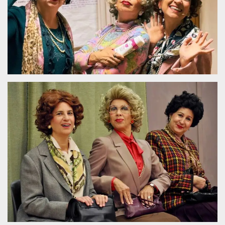
.oooh.events
browser accetti i
cookie.
PHPSESSID
Sessione
Cookie
PHP.net
generato da
oooh.events
applicazioni
basate sul
linguaggio PHP.
Si tratta di un
identificatore
generico
utilizzato per
mantenere le
variabili di
sessione utente.
Normalmente è
un numero
generato in
modo casuale, il
modo in cui
viene utilizzato
può essere
specifico per il
sito, ma un
buon esempio è
mantenere uno
stato di accesso
per un utente
tra le pagine.
m
1 anno 1
Questo cookie
Stripe