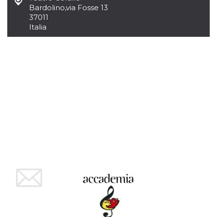
Bardolino
,
via Fosse 13
37011
Italia