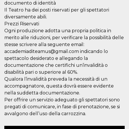
disabilitare 
.facebook.com
documento di identità
visualizzazi
delle inserz
Il Teatro ha dei posti riservati per gli spettatori
Meta in base
sue attività 
diversamente abili.
web di terzi
Prezzi Riservati
sb
2 anni
Identificazi
Meta
Ogni produzione adotta una propria politica in
browser di
Platform Inc.
Facebook,
merito alle riduzioni, per verificare la possibilità delle
.facebook.com
autenticazi
stesse scrivere alla seguente email:
marketing e 
cookie di
accademiaditeamus@gmail.com indicando lo
funzione spe
di Facebook
spettacolo desiderato e allegando la
documentazione che certifichi un’invalidità o
usida
.facebook.com
Sessione
raccoglie
informazion
disabilità pari o superiore al 60%.
browser
dell'utente 
Qualora l’invalidità preveda la necessità di un
dell'identifi
univoco, uti
accompagnatore, questa dovrà essere evidente
per persona
nella suddetta documentazione.
la pubblicit
gli utenti
Per offrire un servizio adeguato gli spettatori sono
xs
3 mesi
Utilizzato p
Meta
pregati di comunicare, in fase di prenotazione, se si
mantenere 
Platform Inc.
avvalgono dell’uso della carrozzina.
sessione
.facebook.com
__cf_bm
29 minuti
Questo coo
Cloudflare
58
viene utiliz
Inc.