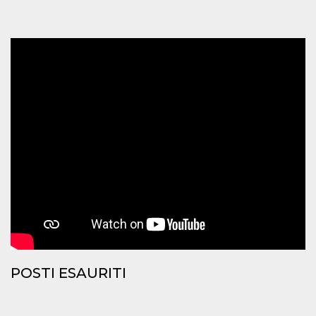
mese
viene
m.stripe.com
generalmente
utilizzato per le
prestazioni e
l'ottimizzazione
dei servizi di
elaborazione
dei pagamenti,
facilitando la
memorizzazione
dei contenuti
sul browser per
rendere le
pagine più
veloci.
CookieScriptConsent
4
Questo cookie
CookieScript
settimane
viene utilizzato
oooh.events
2 giorni
dal servizio
Cookie-
Script.com per
ricordare le
preferenze di
consenso sui
cookie dei
visitatori. È
necessario che il
banner dei
POSTI ESAURITI
cookie di
Cookie-
Script.com
funzioni