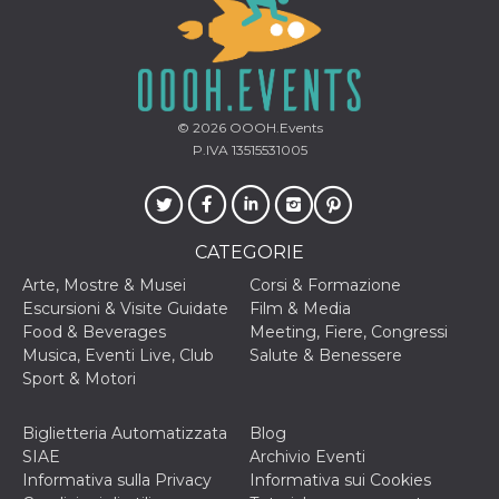
correttamente.
Storage declaration
Storage
Nome
Descrizione
type
© 2026
OOOH.Events
fbssls_314278995690155
Session
storage
P.IVA 13515531005
wpEmojiSettingsSupports
Session
storage
cn_uc__
Local
storage
CATEGORIE
Arte, Mostre & Musei
Corsi & Formazione
Escursioni & Visite Guidate
Film & Media
Food & Beverages
Meeting, Fiere, Congressi
Musica, Eventi Live, Club
Salute & Benessere
Sport & Motori
Provider /
Nome
Scadenza
Descrizione
Biglietteria Automatizzata
Blog
Dominio
SIAE
Archivio Eventi
c_user
4
Cookie di a
Meta
Informativa sulla Privacy
Informativa sui Cookies
settimane
utente. Può
Platform Inc.
2 giorni
essere di se
.facebook.com