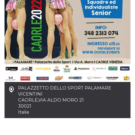
.oooh.events
browser accetti i
cookie.
PHPSESSID
Sessione
Cookie
PHP.net
generato da
oooh.events
applicazioni
basate sul
linguaggio PHP.
Si tratta di un
identificatore
generico
utilizzato per
mantenere le
variabili di
sessione utente.
Normalmente è
un numero
generato in
modo casuale, il
modo in cui
PALAZZETTO DELLO SPORT PALAMARE
viene utilizzato
può essere
VICENTINI
specifico per il
CAORLE
,
VIA ALDO MORO 21
sito, ma un
30021
buon esempio è
mantenere uno
Italia
stato di accesso
per un utente
tra le pagine.
m
1 anno 1
Questo cookie
Stripe