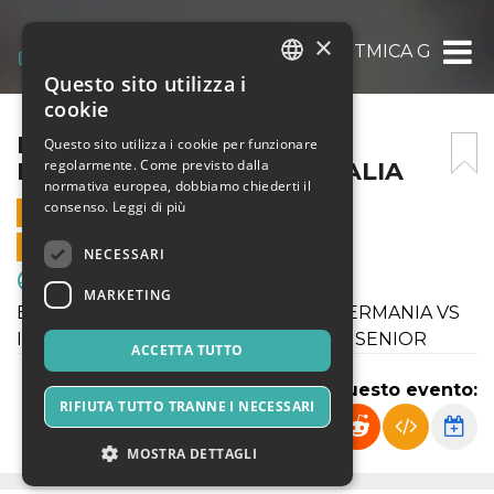
×
BILATERALE GINNASTICA RITMICA GERMANI
Questo sito utilizza i
ITALIAN
cookie
ENGLISH
BILATERALE GINNASTICA
Questo sito utilizza i cookie per funzionare
regolarmente. Come previsto dalla
RITMICA GERMANIA VS ITALIA
SPANISH
normativa europea, dobbiamo chiederti il
consenso.
Leggi di più
30 LUGLIO 2022 - 20:30
VENDITE ONLINE TERMINATE
NECESSARI
Sport & Motori
MARKETING
BILATERALE GINNASTICA RITMICA GERMANIA VS
ITALIA - SQUADRE E INDIVIDUALISTE SENIOR
ACCETTA TUTTO
Condividi questo evento:
RIFIUTA TUTTO TRANNE I NECESSARI
MOSTRA DETTAGLI