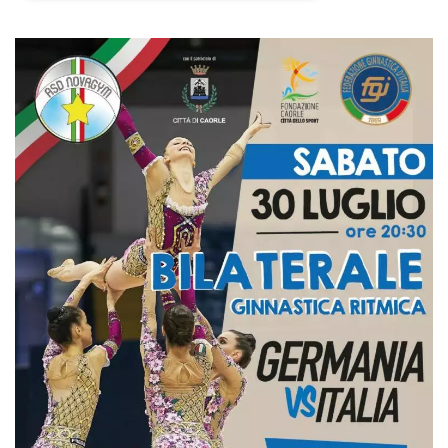
Necessari
Marketing
I cookie strettamente necessari o tecnici sono
indispensabili al funzionamento del sito. I
servizi qui presenti non potranno funzionare
senza.
Provider /
Nome
Scadenza
Descrizione
Dominio
cf_clearance
1 anno
Clearance
Cloudflare,
Cookie from
Inc.
CloudFlare
.oooh.events
stores the proof
of challenge
passed. It is
used to no
longer issue a
captcha or
jschallenge
challenge if
present. It is
required to
reach origin
server.
wordpress_test_cookie
Sessione
Cookie di
Automattic
Wordpress,
Inc.
verifica che il