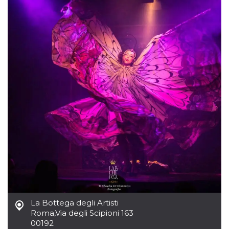
mese
viene
m.stripe.com
generalmente
utilizzato per le
prestazioni e
l'ottimizzazione
dei servizi di
elaborazione
dei pagamenti,
facilitando la
memorizzazione
dei contenuti
sul browser per
rendere le
pagine più
veloci.
CookieScriptConsent
4
Questo cookie
CookieScript
settimane
viene utilizzato
oooh.events
2 giorni
dal servizio
Cookie-
Script.com per
ricordare le
preferenze di
consenso sui
cookie dei
visitatori. È
necessario che il
banner dei
La Bottega degli Artisti
cookie di
Cookie-
Roma
,
Via degli Scipioni 163
Script.com
00192
funzioni