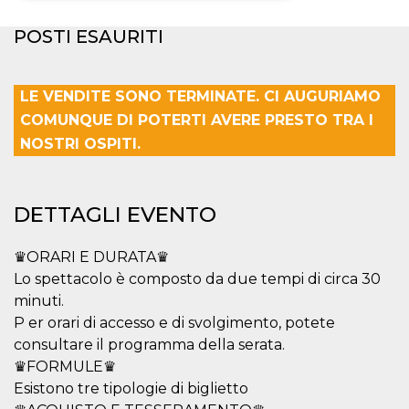
Necessari
Marketing
POSTI ESAURITI
I cookie strettamente necessari o tecnici sono
indispensabili al funzionamento del sito. I
LE VENDITE SONO TERMINATE. CI AUGURIAMO
servizi qui presenti non potranno funzionare
senza.
COMUNQUE DI POTERTI AVERE PRESTO TRA I
Provider /
NOSTRI OSPITI.
Nome
Scadenza
Descrizione
Dominio
cf_clearance
1 anno
Clearance
Cloudflare,
Cookie from
Inc.
CloudFlare
.oooh.events
DETTAGLI EVENTO
stores the proof
of challenge
passed. It is
used to no
♛ORARI E DURATA♛
longer issue a
Lo spettacolo è composto da due tempi di circa 30
captcha or
jschallenge
minuti.
challenge if
present. It is
P er orari di accesso e di svolgimento, potete
required to
consultare il programma della serata.
reach origin
server.
♛FORMULE♛
wordpress_test_cookie
Sessione
Cookie di
Automattic
Esistono tre tipologie di biglietto
Wordpress,
Inc.
verifica che il