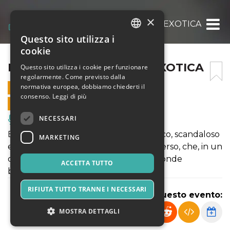
×
BIZARRE BURLESQUE – EXOTICA
Questo sito utilizza i
ITALIAN
cookie
ENGLISH
BIZARRE BURLESQUE – EXOTICA
Questo sito utilizza i cookie per funzionare
regolarmente. Come previsto dalla
SPANISH
normativa europea, dobbiamo chiederti il
14 DICEMBRE 2024 - 21:00
consenso.
Leggi di più
VENDITE ONLINE TERMINATE
NECESSARI
Musica, Eventi Live, Club
E’ un racconto irriverente ed eccentrico, scandaloso
MARKETING
ed immorale. Uno show, ogni volta diverso, che, in un
contenitore unico come La Bottega, fonde
ACCETTA TUTTO
burlesque, teatro e musical.
RIFIUTA TUTTO TRANNE I NECESSARI
Condividi questo evento:
MOSTRA DETTAGLI