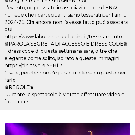
♛ACQUISTO E TESSERAMENTO♛
.oooh.events
browser accetti i
L’evento, organizzato in associazione con l’ENAC,
cookie.
richiede che i partecipanti siano tesserati per l’anno
PHPSESSID
Sessione
Cookie
PHP.net
generato da
2024-25. Chi ancora non l’avesse fatto può associarsi
oooh.events
applicazioni
qui
basate sul
linguaggio PHP.
https://www.labottegadegliartisti.it/tesseramento
Si tratta di un
identificatore
♛PAROLA SEGRETA DI ACCESSO E DRESS CODE♛
generico
il dress code di questa settimana sarà, oltre che
utilizzato per
mantenere le
elegante come solito, ispirato a queste immagini
variabili di
sessione utente.
https://pin.it/XYPLYEHfP
Normalmente è
un numero
Osate, perché non c’è posto migliore di questo per
generato in
farlo.
modo casuale, il
modo in cui
♛REGOLE♛
viene utilizzato
può essere
Durante lo spettacolo è vietato effettuare video o
specifico per il
fotografie.
sito, ma un
buon esempio è
mantenere uno
stato di accesso
per un utente
tra le pagine.
m
1 anno 1
Questo cookie
Stripe