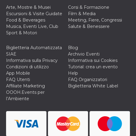
cookie viene
Arte, Mostre & Musei
Corsi & Formazione
anche trami
piace e altri
Escursioni & Visite Guidate
Film & Media
pulsanti e t
Food & Beverages
Meeting, Fiere, Congressi
Facebook
posizionati 
Musica, Eventi Live, Club
Salute & Benessere
molti siti W
Sport & Motori
diversi.
dpr
.facebook.com
1
permette di
settimana
controllare 
Biglietteria Automatizzata
Blog
funzione “S
SIAE
Archivio Eventi
su Facebook
pulsante “M
Informativa sulla Privacy
Informativa sui Cookies
piace”, rac
Condizioni di utilizzo
Tutorial: crea un evento
le impostaz
della lingua
App Mobile
Help
permettono
FAQ Utenti
FAQ Organizzatori
condividere
pagina.
Affiliate Marketing
Biglietteria White Label
OOOH.Events per
fr
3 mesi
Contiene la
Meta
combinazio
Platform Inc.
l’Ambiente
ID univoco 
.facebook.com
browser e
dell'utente,
utilizzata pe
pubblicità m
oo
5 anni
consente
Meta
all'utente di
Platform Inc.