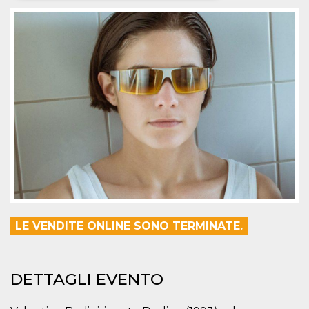
Necessari
Marketing
I cookie strettamente necessari o tecnici sono
indispensabili al funzionamento del sito. I
servizi qui presenti non potranno funzionare
senza.
Provider /
Nome
Scadenza
Descrizione
Dominio
cf_clearance
1 anno
Clearance
Cloudflare,
Cookie from
Inc.
CloudFlare
.oooh.events
stores the proof
of challenge
passed. It is
used to no
longer issue a
captcha or
jschallenge
LE VENDITE ONLINE SONO TERMINATE.
challenge if
present. It is
required to
reach origin
server.
DETTAGLI EVENTO
wordpress_test_cookie
Sessione
Cookie di
Automattic
Wordpress,
Inc.
verifica che il