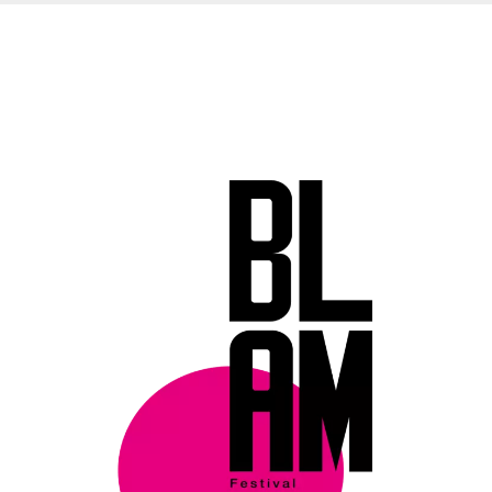
mese
viene
m.stripe.com
generalmente
utilizzato per le
prestazioni e
l'ottimizzazione
dei servizi di
elaborazione
dei pagamenti,
facilitando la
memorizzazione
dei contenuti
sul browser per
rendere le
pagine più
veloci.
CookieScriptConsent
4
Questo cookie
CookieScript
settimane
viene utilizzato
oooh.events
2 giorni
dal servizio
Cookie-
Script.com per
ricordare le
preferenze di
consenso sui
cookie dei
visitatori. È
necessario che il
banner dei
cookie di
Cookie-
Script.com
funzioni