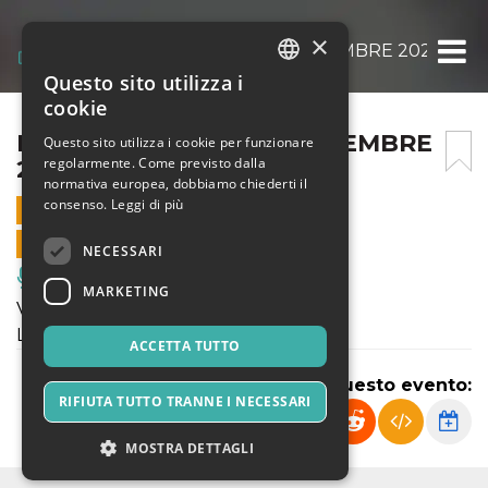
×
BLAM FESTIVAL – 10 SETTEMBRE 2021
Questo sito utilizza i
ITALIAN
cookie
ENGLISH
BLAM FESTIVAL – 10 SETTEMBRE
Questo sito utilizza i cookie per funzionare
regolarmente. Come previsto dalla
2021
SPANISH
normativa europea, dobbiamo chiederti il
consenso.
Leggi di più
10 SETTEMBRE 2021 - 19:00
VENDITE ONLINE TERMINATE
NECESSARI
Musica, Eventi Live, Club
MARKETING
VALE BUDINO (opening Paul Bhn)
Location: Parco di Cerezzata
ACCETTA TUTTO
Condividi questo evento:
RIFIUTA TUTTO TRANNE I NECESSARI
MOSTRA DETTAGLI