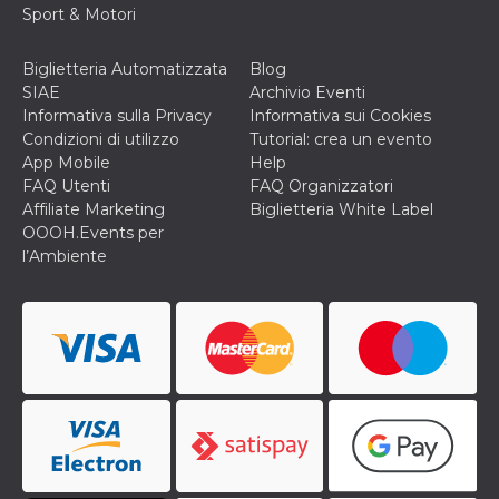
disabilitare 
.facebook.com
Sport & Motori
visualizzazi
delle inserz
Meta in base
sue attività 
Biglietteria Automatizzata
Blog
web di terzi
SIAE
Archivio Eventi
sb
2 anni
Identificazi
Meta
Informativa sulla Privacy
Informativa sui Cookies
browser di
Platform Inc.
Condizioni di utilizzo
Tutorial: crea un evento
Facebook,
.facebook.com
autenticazi
App Mobile
Help
marketing e 
FAQ Utenti
FAQ Organizzatori
cookie di
funzione spe
Affiliate Marketing
Biglietteria White Label
di Facebook
OOOH.Events per
usida
.facebook.com
Sessione
raccoglie
l’Ambiente
informazion
browser
dell'utente 
dell'identifi
univoco, uti
per persona
la pubblicit
gli utenti
xs
3 mesi
Utilizzato p
Meta
mantenere 
Platform Inc.
sessione
.facebook.com
__cf_bm
29 minuti
Questo coo
Cloudflare
58
viene utiliz
Inc.