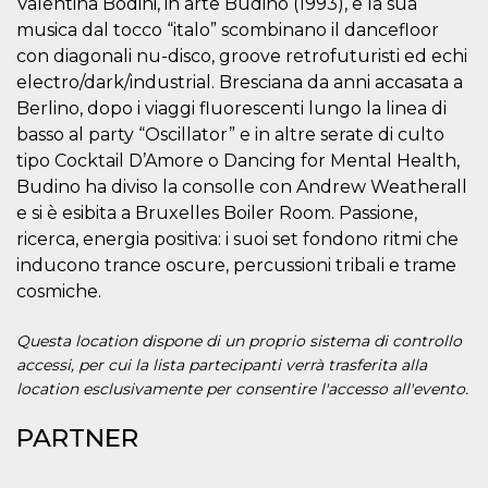
.oooh.events
Valentina Bodini, in arte Budino (1993), e la sua
browser accetti i
musica dal tocco “italo” scombinano il dancefloor
cookie.
con diagonali nu-disco, groove retrofuturisti ed echi
PHPSESSID
Sessione
Cookie
PHP.net
generato da
oooh.events
electro/dark/industrial. Bresciana da anni accasata a
applicazioni
Berlino, dopo i viaggi fluorescenti lungo la linea di
basate sul
linguaggio PHP.
basso al party “Oscillator” e in altre serate di culto
Si tratta di un
identificatore
tipo Cocktail D’Amore o Dancing for Mental Health,
generico
utilizzato per
Budino ha diviso la consolle con Andrew Weatherall
mantenere le
e si è esibita a Bruxelles Boiler Room. Passione,
variabili di
sessione utente.
ricerca, energia positiva: i suoi set fondono ritmi che
Normalmente è
un numero
inducono trance oscure, percussioni tribali e trame
generato in
cosmiche.
modo casuale, il
modo in cui
viene utilizzato
può essere
Questa location dispone di un proprio sistema di controllo
specifico per il
accessi, per cui la lista partecipanti verrà trasferita alla
sito, ma un
buon esempio è
location esclusivamente per consentire l'accesso all'evento.
mantenere uno
stato di accesso
per un utente
PARTNER
tra le pagine.
m
1 anno 1
Questo cookie
Stripe