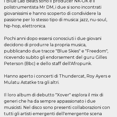
I Blue Lab Beats sono il producer NK-OK e il
.oooh.events
browser accetti i
polistrumentista Mr DM, i due si sono incontrati
cookie.
giovanissimi e hanno scoperto di condividere la
PHPSESSID
Sessione
Cookie
PHP.net
generato da
oooh.events
passione per lo stesso tipo di musica: jazz, nu-soul,
applicazioni
hip-hop, elettronica.
basate sul
linguaggio PHP.
Si tratta di un
identificatore
Pochi anni dopo essersi conosciuti i due giovani
generico
utilizzato per
decidono di produrre la propria musica,
mantenere le
pubblicando due tracce "Blue Skies" e "Freedom",
variabili di
sessione utente.
ricevendo subito gli endorsement del guru Gilles
Normalmente è
un numero
Peterson (Bbc) e dello staff dell'Afropunk.
generato in
modo casuale, il
modo in cui
Hanno aperto i concerti di Thundercat, Roy Ayers e
viene utilizzato
può essere
Mulatu Astatke tra gli altri.
specifico per il
sito, ma un
buon esempio è
Il loro album di debutto "Xover" esplora il mix di
mantenere uno
stato di accesso
generi che ha da sempre appassionato i due
per un utente
tra le pagine.
musicisti. Nel disco sono presenti collaborazioni con
tutti gli artisti emergenti dell'emergente scena
m
1 anno 1
Questo cookie
Stripe