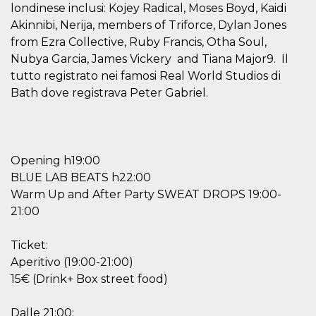
mese
viene
m.stripe.com
londinese inclusi: Kojey Radical, Moses Boyd, Kaidi
generalmente
utilizzato per le
Akinnibi, Nerija, members of Triforce, Dylan Jones
prestazioni e
from Ezra Collective, Ruby Francis, Otha Soul,
l'ottimizzazione
dei servizi di
Nubya Garcia, James Vickery and Tiana Major9. Il
elaborazione
dei pagamenti,
tutto registrato nei famosi Real World Studios di
facilitando la
memorizzazione
Bath dove registrava Peter Gabriel.
dei contenuti
sul browser per
rendere le
pagine più
veloci.
Opening h19:00
CookieScriptConsent
4
Questo cookie
CookieScript
settimane
viene utilizzato
oooh.events
BLUE LAB BEATS h22:00
2 giorni
dal servizio
Cookie-
Warm Up and After Party SWEAT DROPS 19:00-
Script.com per
ricordare le
21:00
preferenze di
consenso sui
cookie dei
Ticket:
visitatori. È
necessario che il
Aperitivo (19:00-21:00)
banner dei
15€ (Drink+ Box street food)
cookie di
Cookie-
Script.com
funzioni
Dalle 21:00: