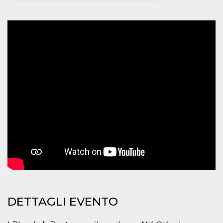
Necessari
Marketing
I cookie strettamente necessari o tecnici sono
indispensabili al funzionamento del sito. I
servizi qui presenti non potranno funzionare
senza.
Provider /
Nome
Scadenza
Descrizione
Dominio
cf_clearance
1 anno
Clearance
Cloudflare,
Cookie from
Inc.
CloudFlare
.oooh.events
stores the proof
of challenge
passed. It is
used to no
longer issue a
captcha or
jschallenge
challenge if
present. It is
required to
reach origin
server.
DETTAGLI EVENTO
wordpress_test_cookie
Sessione
Cookie di
Automattic
Wordpress,
Inc.
verifica che il