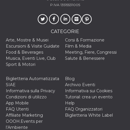
disabilitare 
.facebook.com
visualizzazi
P.IVA 13515531005
delle inserz
Meta in base
sue attività 
web di terzi
sb
2 anni
Identificazi
Meta
CATEGORIE
browser di
Platform Inc.
Facebook,
.facebook.com
Arte, Mostre & Musei
Corsi & Formazione
autenticazi
marketing e 
Escursioni & Visite Guidate
Film & Media
cookie di
Food & Beverages
Meeting, Fiere, Congressi
funzione spe
di Facebook
Musica, Eventi Live, Club
Salute & Benessere
Sport & Motori
usida
.facebook.com
Sessione
raccoglie
informazion
browser
dell'utente 
Biglietteria Automatizzata
Blog
dell'identifi
SIAE
Archivio Eventi
univoco, uti
per persona
Informativa sulla Privacy
Informativa sui Cookies
la pubblicit
Condizioni di utilizzo
Tutorial: crea un evento
gli utenti
App Mobile
Help
xs
3 mesi
Utilizzato p
Meta
FAQ Utenti
FAQ Organizzatori
mantenere 
Platform Inc.
sessione
Affiliate Marketing
Biglietteria White Label
.facebook.com
OOOH.Events per
__cf_bm
29 minuti
Questo coo
Cloudflare
l’Ambiente
58
viene utiliz
Inc.