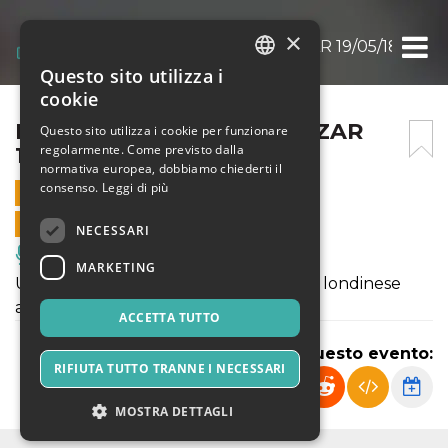
×
BLUE LAB BEATS @ ALCAZAR 19/05/18
Questo sito utilizza i
ITALIAN
cookie
ENGLISH
BLUE LAB BEATS @ ALCAZAR
Questo sito utilizza i cookie per funzionare
regolarmente. Come previsto dalla
19/05/18
SPANISH
normativa europea, dobbiamo chiederti il
consenso.
Leggi di più
19 MAGGIO 2018 - 19:00
VENDITE ONLINE TERMINATE
NECESSARI
Musica, Eventi Live, Club
MARKETING
Uno dei gruppi emergenti della scena londinese
arriva a Roma
ACCETTA TUTTO
Condividi questo evento:
RIFIUTA TUTTO TRANNE I NECESSARI
MOSTRA DETTAGLI