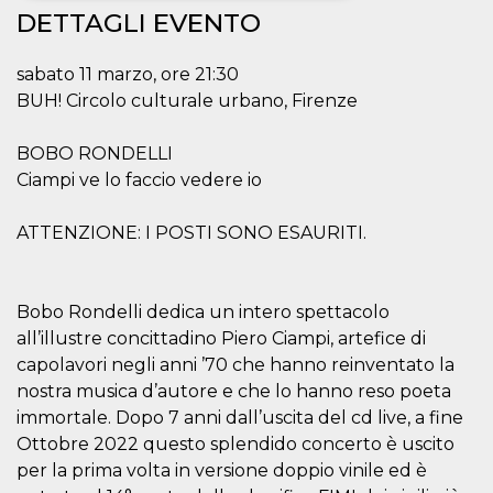
DETTAGLI EVENTO
Necessari
Marketing
sabato 11 marzo, ore 21:30
I cookie strettamente necessari o tecnici sono
indispensabili al funzionamento del sito. I
BUH! Circolo culturale urbano, Firenze
servizi qui presenti non potranno funzionare
senza.
BOBO RONDELLI
Provider /
Nome
Scadenza
Descrizione
Ciampi ve lo faccio vedere io
Dominio
cf_clearance
1 anno
Clearance
Cloudflare,
Cookie from
ATTENZIONE: I POSTI SONO ESAURITI.
Inc.
CloudFlare
.oooh.events
stores the proof
of challenge
passed. It is
used to no
Bobo Rondelli dedica un intero spettacolo
longer issue a
all’illustre concittadino Piero Ciampi, artefice di
captcha or
jschallenge
capolavori negli anni ’70 che hanno reinventato la
challenge if
present. It is
nostra musica d’autore e che lo hanno reso poeta
required to
reach origin
immortale. Dopo 7 anni dall’uscita del cd live, a fine
server.
Ottobre 2022 questo splendido concerto è uscito
wordpress_test_cookie
Sessione
Cookie di
Automattic
per la prima volta in versione doppio vinile ed è
Wordpress,
Inc.
verifica che il