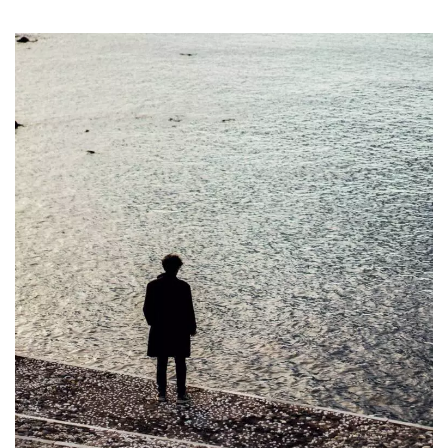
mese
viene
m.stripe.com
generalmente
utilizzato per le
prestazioni e
l'ottimizzazione
dei servizi di
elaborazione
dei pagamenti,
facilitando la
memorizzazione
dei contenuti
sul browser per
rendere le
pagine più
veloci.
CookieScriptConsent
4
Questo cookie
CookieScript
settimane
viene utilizzato
oooh.events
2 giorni
dal servizio
Cookie-
Script.com per
ricordare le
preferenze di
consenso sui
cookie dei
visitatori. È
necessario che il
banner dei
cookie di
Cookie-
Script.com
funzioni