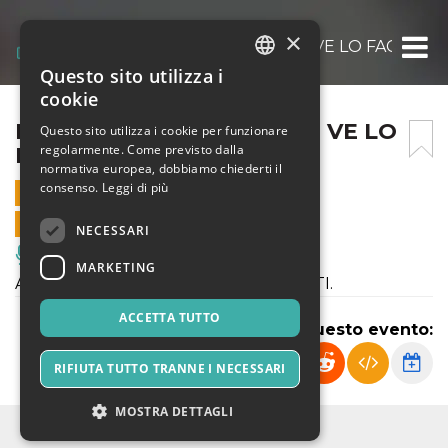
×
BOBO RONDELLI – CIAMPI VE LO FACCIO V
Questo sito utilizza i
ITALIAN
cookie
ENGLISH
BOBO RONDELLI – CIAMPI VE LO
Questo sito utilizza i cookie per funzionare
regolarmente. Come previsto dalla
FACCIO VEDERE IO
SPANISH
normativa europea, dobbiamo chiederti il
consenso.
Leggi di più
11 MARZO 2023 - 21:30
VENDITE ONLINE TERMINATE
NECESSARI
Musica, Eventi Live, Club
MARKETING
ATTENZIONE: I POSTI SONO ESAURITI.
ACCETTA TUTTO
Condividi questo evento:
RIFIUTA TUTTO TRANNE I NECESSARI
MOSTRA DETTAGLI