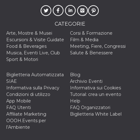
cookie viene
anche trami
piace e altri
pulsanti e t
Facebook
CATEGORIE
posizionati 
molti siti W
Arte, Mostre & Musei
Corsi & Formazione
diversi.
Escursioni & Visite Guidate
Film & Media
dpr
.facebook.com
1
permette di
Food & Beverages
Meeting, Fiere, Congressi
settimana
controllare 
funzione “S
Musica, Eventi Live, Club
Salute & Benessere
su Facebook
Sport & Motori
pulsante “M
piace”, rac
le impostaz
della lingua
Biglietteria Automatizzata
Blog
permettono
SIAE
Archivio Eventi
condividere
pagina.
Informativa sulla Privacy
Informativa sui Cookies
Condizioni di utilizzo
Tutorial: crea un evento
fr
3 mesi
Contiene la
Meta
combinazio
App Mobile
Help
Platform Inc.
ID univoco 
.facebook.com
FAQ Utenti
FAQ Organizzatori
browser e
dell'utente,
Affiliate Marketing
Biglietteria White Label
utilizzata pe
OOOH.Events per
pubblicità m
l’Ambiente
oo
5 anni
consente
Meta
all'utente di
Platform Inc.