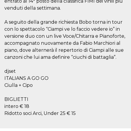
entrato al 14° posto della classifica FIMI dei vinili più
.oooh.events
browser accetti i
venduti della settimana.
cookie.
PHPSESSID
Sessione
Cookie
PHP.net
generato da
oooh.events
A seguito della grande richiesta Bobo torna in tour
applicazioni
con lo spettacolo “Ciampi ve lo faccio vedere io” in
basate sul
linguaggio PHP.
versione duo con un live Voce/Chitarra e Pianoforte,
Si tratta di un
identificatore
accompagnato nuovamente da Fabio Marchiori al
generico
utilizzato per
piano, dove alternerà il repertorio di Ciampi alle sue
mantenere le
canzoni che lui ama definire “ciuchi di battaglia”.
variabili di
sessione utente.
Normalmente è
un numero
djset
generato in
ITALIANS A GO GO
modo casuale, il
modo in cui
Ciulla + Cipo
viene utilizzato
può essere
specifico per il
sito, ma un
BIGLIETTI
buon esempio è
intero € 18
mantenere uno
stato di accesso
Ridotto soci Arci, Under 25 € 15
per un utente
tra le pagine.
m
1 anno 1
Questo cookie
Stripe