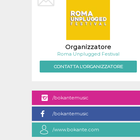
.oooh.events
browser accetti i
cookie.
PHPSESSID
Sessione
Cookie
PHP.net
generato da
oooh.events
applicazioni
basate sul
linguaggio PHP.
Si tratta di un
identificatore
Organizzatore
generico
utilizzato per
Roma Unplugged Festival
mantenere le
variabili di
CONTATTA L'ORGANIZZATORE
sessione utente.
Normalmente è
un numero
generato in
modo casuale, il
modo in cui
viene utilizzato
può essere
/bokantemusic
specifico per il
sito, ma un
buon esempio è
/bokantemusic
mantenere uno
stato di accesso
per un utente
tra le pagine.
/www.bokante.com
m
1 anno 1
Questo cookie
Stripe