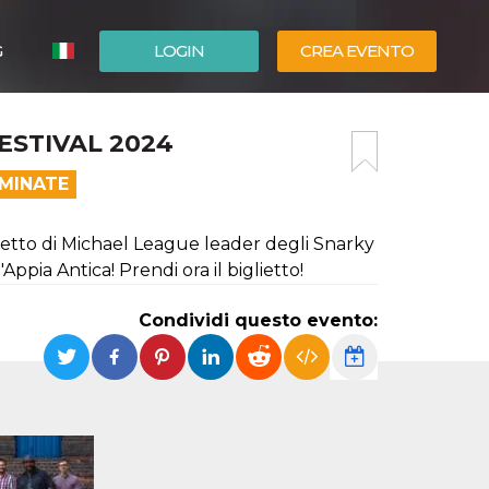
G
LOGIN
CREA EVENTO
ESPAÑOL
STIVAL 2024
ENGLISH
RMINATE
etto di Michael League leader degli Snarky
pia Antica! Prendi ora il biglietto!
Condividi questo evento: