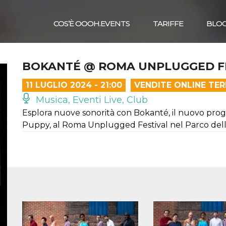
COS’È OOOH.EVENTS
TARIFFE
BLO
BOKANTÉ @ ROMA UNPLUGGED FE
11 LUGLIO 2024 - 21:00
VENDITE ONLINE TE
Musica, Eventi Live, Club
Esplora nuove sonorità con Bokanté, il nuovo prog
Puppy, al Roma Unplugged Festival nel Parco dell'Ap