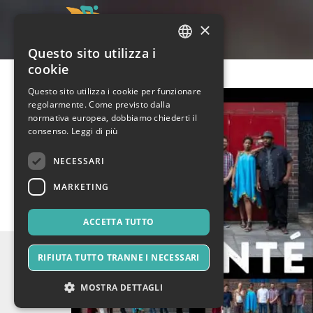
×
Questo sito utilizza i
ITALIAN
cookie
ENGLISH
Questo sito utilizza i cookie per funzionare
regolarmente. Come previsto dalla
SPANISH
normativa europea, dobbiamo chiederti il
consenso.
Leggi di più
NECESSARI
MARKETING
ACCETTA TUTTO
RIFIUTA TUTTO TRANNE I NECESSARI
MOSTRA DETTAGLI