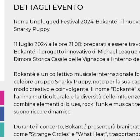
DETTAGLI EVENTO
Roma Unplugged Festival 2024: Bokanté - il nuovo
Snarky Puppy.
11 luglio 2024 alle ore 21:00: preparati a essere tr
Bokanté, il progetto innovativo di Michael League 
Dimora Storica Casale delle Vignacce all'interno del
Bokanté è un collettivo musicale internazionale f
celebre gruppo Snarky Puppy, noto per la sua capac
modo creativo e coinvolgente. Il nome "Bokanté" sig
l'anima multiculturale e la diversità delle influenz
combina elementi di blues, rock, funk e musica trad
suono ricco e dinamico.
Durante il concerto, Bokanté presenterà brani tratti
come "Strange Circles" e "What Heat", trasportando