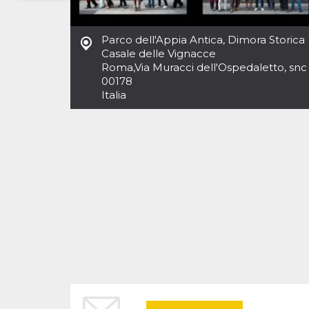
Necessari
Marketing
Parco dell'Appia Antica, Dimora Storica
I cookie strettamente necessari o tecnici sono
Casale delle Vignacce
indispensabili al funzionamento del sito. I
Roma
,
Via Muracci dell'Ospedaletto, snc
servizi qui presenti non potranno funzionare
00178
senza.
Italia
Provider /
Nome
Scadenza
Descrizione
Dominio
cf_clearance
1 anno
Clearance
Cloudflare,
Cookie from
Inc.
CloudFlare
.oooh.events
stores the proof
of challenge
passed. It is
used to no
longer issue a
captcha or
jschallenge
challenge if
present. It is
required to
reach origin
server.
wordpress_test_cookie
Sessione
Cookie di
Automattic
Wordpress,
Inc.
verifica che il