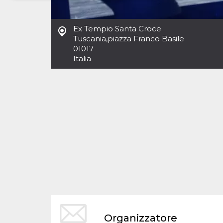
Necessari
Marketing
Ex Tempio Santa Croce
I cookie strettamente necessari o tecnici sono
Tuscania
,
piazza Franco Basile
indispensabili al funzionamento del sito. I
01017
servizi qui presenti non potranno funzionare
Italia
senza.
Provider /
Nome
Scadenza
Descrizione
Dominio
cf_clearance
1 anno
Clearance
Cloudflare,
Cookie from
Inc.
CloudFlare
.oooh.events
stores the proof
of challenge
passed. It is
used to no
longer issue a
captcha or
jschallenge
challenge if
present. It is
required to
reach origin
server.
wordpress_test_cookie
Sessione
Cookie di
Automattic
Organizzatore
Wordpress,
Inc.
verifica che il