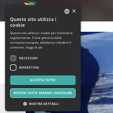
×
Questo sito utilizza i
ITALIAN
cookie
ENGLISH
Questo sito utilizza i cookie per funzionare
regolarmente. Come previsto dalla
SPANISH
normativa europea, dobbiamo chiederti il
consenso.
Leggi di più
NECESSARI
MARKETING
ACCETTA TUTTO
RIFIUTA TUTTO TRANNE I NECESSARI
MOSTRA DETTAGLI