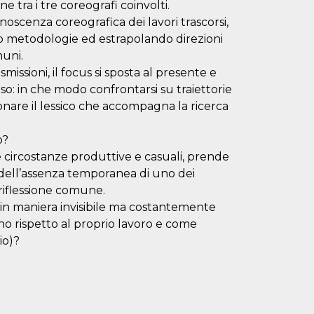
 tra i tre coreografi coinvolti.
onoscenza coreografica dei lavori trascorsi,
ndo metodologie ed estrapolando direzioni
muni.
issioni, il focus si sposta al presente e
orso: in che modo confrontarsi su traiettorie
ionare il lessico che accompagna la ricerca
o?
 circostanze produttive e casuali, prende
dell’assenza temporanea di uno dei
riflessione comune.
he in maniera invisibile ma costantemente
o rispetto al proprio lavoro e come
io)?