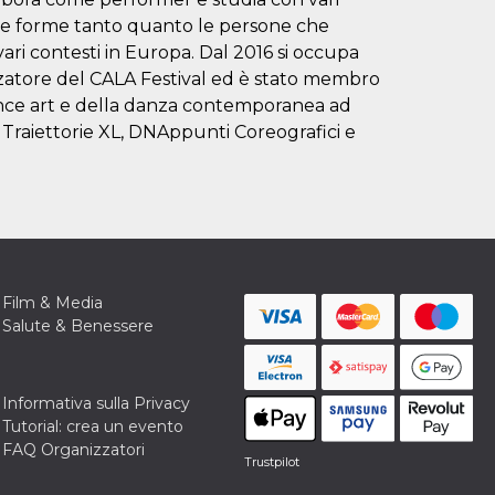
i nelle forme tanto quanto le persone che
vari contesti in Europa. Dal 2016 si occupa
izzatore del CALA Festival ed è stato membro
ance art e della danza contemporanea ad
 Traiettorie XL, DNAppunti Coreografici e
Film & Media
Salute & Benessere
Informativa sulla Privacy
Tutorial: crea un evento
FAQ Organizzatori
Trustpilot