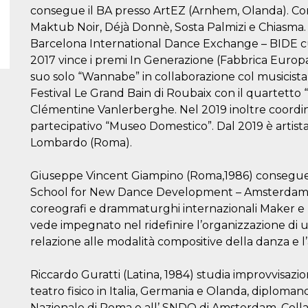
consegue il BA presso ArtEZ (Arnhem, Olanda). Co
Maktub Noir, Déjà Donnè, Sosta Palmizi e Chiasma. 
Barcelona International Dance Exchange – BIDE cur
2017 vince i premi In Generazione (Fabbrica Europ
suo solo “Wannabe” in collaborazione col musicista 
Festival Le Grand Bain di Roubaix con il quartetto 
Clémentine Vanlerberghe. Nel 2019 inoltre coordin
partecipativo “Museo Domestico”. Dal 2019 è artis
Lombardo (Roma).
Giuseppe Vincent Giampino (Roma,1986) consegue il
School for New Dance Development – Amsterdam d
coreografi e drammaturghi internazionali Maker e 
vede impegnato nel ridefinire l’organizzazione di u
relazione alle modalità compositive della danza e l’a
Riccardo Guratti (Latina, 1984) studia improvvisaz
teatro fisico in Italia, Germania e Olanda, diploman
Nazionale di Roma e all’ SNDO di Amsterdam. Coll