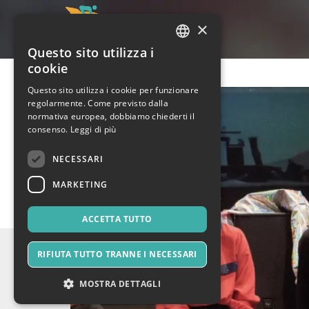
×
Questo sito utilizza i
ITALIAN
cookie
ENGLISH
Questo sito utilizza i cookie per funzionare
regolarmente. Come previsto dalla
SPANISH
normativa europea, dobbiamo chiederti il
consenso.
Leggi di più
NECESSARI
MARKETING
ACCETTA TUTTO
RIFIUTA TUTTO TRANNE I NECESSARI
MOSTRA DETTAGLI