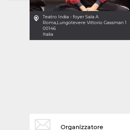
Necessari
Marketing
Teatro India - foyer Sala A
I cookie strettamente necessari o tecnici sono
Roma
,
Lungotevere Vittorio Gassman 1
indispensabili al funzionamento del sito. I
00146
servizi qui presenti non potranno funzionare
Italia
senza.
Provider /
Nome
Scadenza
Descrizione
Dominio
cf_clearance
1 anno
Clearance
Cloudflare,
Cookie from
Inc.
CloudFlare
.oooh.events
stores the proof
of challenge
passed. It is
used to no
longer issue a
captcha or
jschallenge
challenge if
present. It is
required to
reach origin
server.
wordpress_test_cookie
Sessione
Cookie di
Automattic
Organizzatore
Wordpress,
Inc.
verifica che il