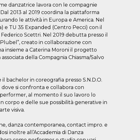
me danzatrice lavora con le compagnie
Dal 2013 al 2019 coordina la piattaforma
ando le attività in Europa e America. Nel
a) e TU 35 Expanded (Centro Pecci) con il
Federico Scettri. Nel 2019 debutta presso il
“Plubel”, creato in collaborazione con
a insieme a Caterina Moroni il progetto
ta associata della Compagnia Chiasma/Salvo
 bachelor in coreografia presso S.N.D.O.
ove si confronta e collabora con
performer, al momento il suo lavoro lo
n corpo e delle sue possibilità generative in
rte visiva.
ione, danza contemporanea, contact impro. e
dosi inoltre all’Accademia di Danza
abora come performer e studia con vari