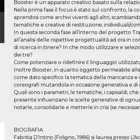
Booster è un apparato creativo basato sulla relazione
Nella prima fase il focus è stato sul confronto, la c
aprendosi come archivi viventi agli altri, scambia
tematiche e creative di restituzione, individuali/co
In questa seconda fase all’interno del progetto Trasm
all’analisi delle rispettive progettualità ad ora in c
di ricerca in itinere? In che modo utilizzare e selez
dei tre?
Come potenziare o ridefinire il linguaggio utilizzat
Inoltre Booster, in quanto oggetto permeabile alle
come dato specifico la tematica della mancanza e 
coreografi mutandola in occasione generativa e di 
Quali sono i parametri, le tematiche, i capisaldi, c
presente influenzano le scelte generative di ognun
notarle, consolidarle e metterle in crisi (se necessar
BIOGRAFIA
Fabritia D’Intino (Foligno, 1986) si laurea presso 