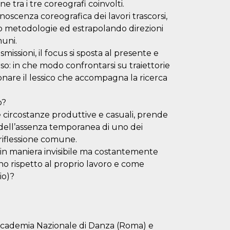
 tra i tre coreografi coinvolti.
onoscenza coreografica dei lavori trascorsi,
ndo metodologie ed estrapolando direzioni
muni.
issioni, il focus si sposta al presente e
orso: in che modo confrontarsi su traiettorie
ionare il lessico che accompagna la ricerca
o?
 circostanze produttive e casuali, prende
dell’assenza temporanea di uno dei
riflessione comune.
he in maniera invisibile ma costantemente
o rispetto al proprio lavoro e come
io)?
L’Accademia Nazionale di Danza (Roma) e